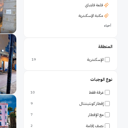
قلعة قايتباي
مكتبة الإسكندرية
أحياء
سموحة
سيدي جابر
المنطقة
وسط الإسكندرية
الإسكندرية
19
حدائق
المنتزه
نوع الوجبات
شواطئ
غرفة فقط
10
كورنيش الإسكندرية
إفطار كونتيننتال
مطارات
9
مطار برج العرب
مع الإفطار
7
نصف إقامة
2