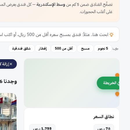
تصفّح الفنادق ضمن 5 كم من
وسط الإسكندرية
— كل فندق يعرض المساف
على أغلب الحجوزات.
جرّب:
5 نجوم
مسبح
أقل من 500
إفطار
شقق فندقية
إزالة كل
وجدنا
6
رض في الخريطة
نطاق السعر
78 ر.س
1,755 ر.س