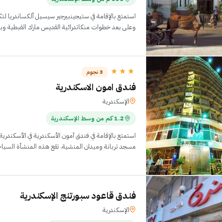
استمتع بالإقامة في ستيجينبيرجير سيسيل ألكساندريا لت
وعلى بعد خطوات منكاتدرائية القديس مارك القبطية وب
★★★
3 نجوم
فندق امون الاسكندرية
الإسكندرية
1.2 كم من وسط الإسكندرية
استمتع بالإقامة في فندق آمون الأسكندرية في الأسكندر
مسجد تربانة وميدان المنشية. تقع هذه المنشأة السيا
فندق قاعود سبورتنج الإسكندرية
الإسكندرية