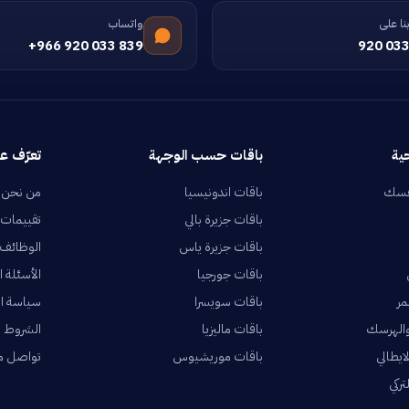
نا على
واتساب
+966 920 033 839
920 033
ية
باقات حسب الوجهة
تعرّف عل
فسك
باقات اندونيسيا
من نحن
باقات جزيرة بالي
تقييمات 
باقات جزيرة ياس
الوظائف
باقات جورجيا
الأسئلة ا
مر
باقات سويسرا
سياسة ا
والهرسك
باقات ماليزيا
الشروط و
ايطالي
باقات موريشيوس
تواصل م
ركي