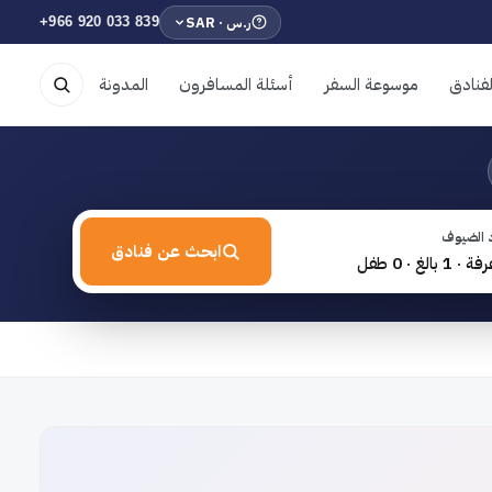
ر.س · SAR
+966 920 033 839
فنادق
موسوعة السفر
أسئلة المسافرون
المدونة
 الضيوف
ابحث عن فنادق