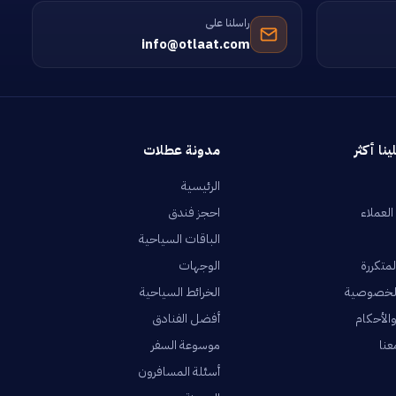
راسلنا على
info@otlaat.com
ينا أكثر
مدونة عطلات
الرئيسية
العملاء
احجز فندق
الباقات السياحية
لمتكررة
الوجهات
لخصوصية
الخرائط السياحية
الأحكام
أفضل الفنادق
عنا
موسوعة السفر
أسئلة المسافرون