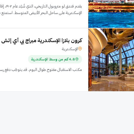
يقدم فندق لو
الإسكندرية على ساحل البحر الأبيض المتوسط. استمتع بتج
كرون بلازا الإسكندرية ميراج بي آي إتش
الإسكندرية
4.8 كم من وسط الإسكندرية
مكتب الاستقبال مفتوح طوال اليوم. قد يتوجّب دفع رس