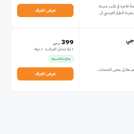
 متروبول التاريخي، الذي شُيّد عام ١٩٠٢، إقامةً فاخرة في قلب مدينة
عرض الغرف
ربة الطراز الفرنسي ال
 جي
399
ر.س
1 ليلة (شامل الضرائب) · 1 غرفة
متاح بالتقسيط
م مقابل بعض الخدمات. .
عرض الغرف