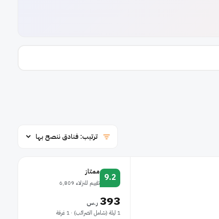
ممتاز
9.2
تقييم للنزلاء 6,809
393
ر.س
1 ليلة (شامل الضرائب) · 1 غرفة