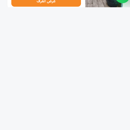
عرض الغرف
★★★
3 نجوم
بانكوك ساران بوشتل
بانكوك
1.7 كم من معبد بوذا الزمردي
ممتاز
9.4
تقييم للنزلاء 716
132
ر.س
1 ليلة (شامل الضرائب) · 1 غرفة
عرض الغرف
★★★
3 نجوم
ذا ستار أوف ساثورن
ثونبوري
3.6 كم من معبد بوذا الزمردي