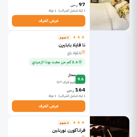
97
ر.س
1 ليلة (شامل الضرائب) · 1 غرفة
عرض الغرف
★★★
3 نجوم
نا فايلا بابليرن
بانكوك ياي
2.6 كم من معبد بوذا الزمردي
ممتاز
9.6
تقييم للنزلاء 157
164
ر.س
1 ليلة (شامل الضرائب) · 1 غرفة
عرض الغرف
★★★
3 نجوم
فراناكورن نورنلين