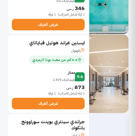
تقييم للنزلاء 332
346
ر.س
1 ليلة (شامل الضرائب) · 1 غرفة
عرض الغرف
ايستين غراند هوتيل فياياتاي
باثوموان
4.4 كم من معبد بوذا الزمردي
ممتاز
9.6
تقييم للنزلاء 2,839
873
ر.س
1 ليلة (شامل الضرائب) · 1 غرفة
عرض الغرف
جراندي سينتري بوينت سوراوونج
بانكوك
بانكوك