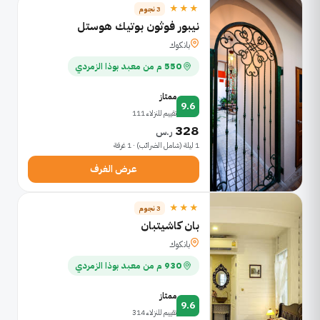
★★★
3 نجوم
نيبور فوثون بوتيك هوستل
بانكوك
550 م من معبد بوذا الزمردي
ممتاز
9.6
تقييم للنزلاء 111
328
ر.س
1 ليلة (شامل الضرائب) · 1 غرفة
عرض الغرف
★★★
3 نجوم
بان كاشيتبان
بانكوك
930 م من معبد بوذا الزمردي
ممتاز
9.6
تقييم للنزلاء 314