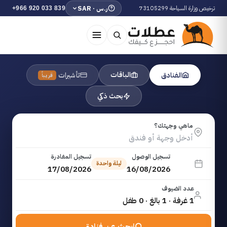
ترخيص وزارة السياحة 73105299
ر.س · SAR
+966 920 033 839
الباقات
الفنادق
تأشيرات
قريباً
بحث ذكي
ماهي وجهتك؟
تسجيل الوصول
تسجيل المغادرة
ليلة واحدة
17/08/2026
16/08/2026
عدد الضيوف
1 غرفة · 1 بالغ · 0 طفل
ابحث عن فنادق