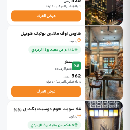
425
ر.س
1 ليلة (شامل الضرائب) · 1 غرفة
عرض الغرف
هاوس اوف ماشين بوتيك هوتيل
بانكوك
441 م من معبد بوذا الزمردي
ممتاز
9.8
تقييم للنزلاء 66
562
ر.س
1 ليلة (شامل الضرائب) · 1 غرفة
عرض الغرف
64 سويت هوم دوسيت بكك بي زوزو
بانكوك
4.5 كم من معبد بوذا الزمردي