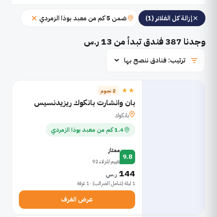
ضمن 5 كم من معبد بوذا الزمردي
إزالة كل الفلاتر (1)
وجدنا
387
فندق تبدأ من 13 ر.س
★★
2 نجوم
بان وانشارت بانكوك ريزيدنسيس
بانكوك
1.4 كم من معبد بوذا الزمردي
ممتاز
9.8
تقييم للنزلاء 92
144
ر.س
1 ليلة (شامل الضرائب) · 1 غرفة
عرض الغرف