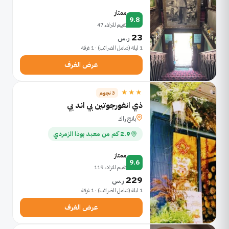
ممتاز
9.8
تقييم للنزلاء 47
23
ر.س
1 ليلة (شامل الضرائب) · 1 غرفة
عرض الغرف
★★★
3 نجوم
ذي انفورجوتين بي اند بي
بانج راك
2.9 كم من معبد بوذا الزمردي
ممتاز
9.6
تقييم للنزلاء 119
229
ر.س
1 ليلة (شامل الضرائب) · 1 غرفة
عرض الغرف