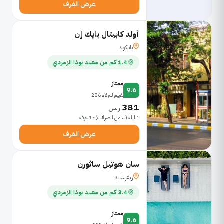
عرض الغرف
أولد كابيتال بايك إن
بانكوك
1.4 كم من معبد بوذا الزمردي
ممتاز
9.6
تقييم للنزلاء 286
381
ر.س
1 ليلة (شامل الضرائب) · 1 غرفة
عرض الغرف
سان هوتيل ساثورن
ريفرسايد
3.4 كم من معبد بوذا الزمردي
ممتاز
9.6