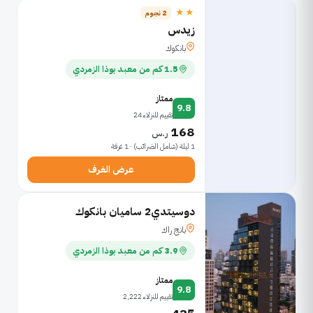
★★
2 نجوم
زيدس
بانكوك
1.5 كم من معبد بوذا الزمردي
ممتاز
9.8
تقييم للنزلاء 24
168
ر.س
1 ليلة (شامل الضرائب) · 1 غرفة
عرض الغرف
دوسيتدي2 ساميان بانكوك
بانج راك
3.9 كم من معبد بوذا الزمردي
ممتاز
9.8
تقييم للنزلاء 2,222