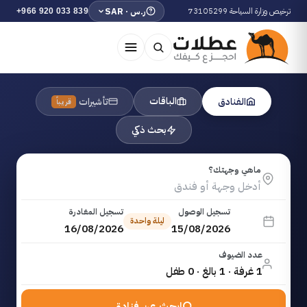
ترخيص وزارة السياحة 73105299
ر.س · SAR
+966 920 033 839
الباقات
الفنادق
تأشيرات
قريباً
بحث ذكي
ماهي وجهتك؟
تسجيل الوصول
تسجيل المغادرة
ليلة واحدة
16/08/2026
15/08/2026
عدد الضيوف
1 غرفة · 1 بالغ · 0 طفل
ابحث عن فنادق