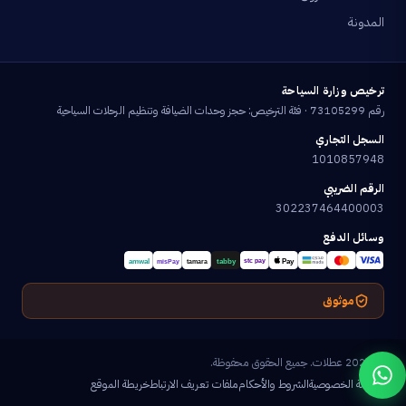
المدونة
ترخيص وزارة السياحة
رقم 73105299 · فئة الترخيص: حجز وحدات الضيافة وتنظيم الرحلات السياحية
السجل التجاري
1010857948
الرقم الضريبي
302237464400003
وسائل الدفع
موثوق
© 2026 عطلات. جميع الحقوق محفوظة.
سياسة الخصوصية
الشروط والأحكام
ملفات تعريف الارتباط
خريطة الموقع