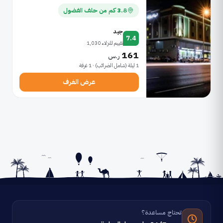
3.8 كم من حلف الفضول
جيد
7.4
تقييم للنزلاء 1,030
161
ر.س
1 ليلة (شامل الضرائب) · 1 غرفة
عرض الغرف
تحتاج مساعدة؟