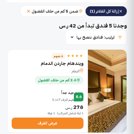
ضمن 5 كم من حلف الفضول
إزالة كل الفلاتر (1)
وجدنا
5
فندق تبدأ من 42 ر.س
★★★★
4 نجوم
ويندهام جاردن الدمام
الدمام
2.8 كم من حلف الفضول
جيد جداً
8.6
تقييم للنزلاء 5,117
278
ر.س
1 ليلة (شامل الضرائب) · 1 غرفة
عرض الغرف