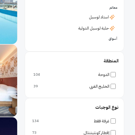
معالم
استاد لوسيل
حلبة لوسيل الدولية
أسواق
سوق واقف
أحياء
المنطقة
اللؤلؤة
الدوحة
104
الوست باي
الخليج الغربي
39
كتارا
مدينة لوسيل
نوع الوجبات
وسط الدوحة
غرفة فقط
134
متاحف
متحف الفن الإسلامي
إفطار كونتيننتال
73