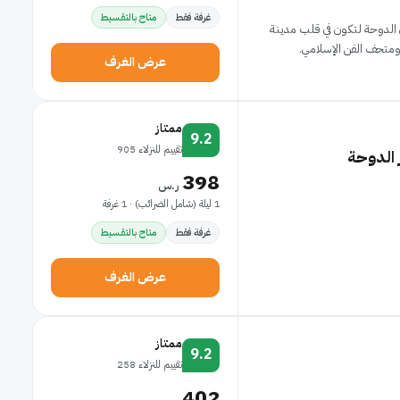
غرفة فقط
متاح بالتقسيط
استمتع بالإقامة في منتجع ومركز مؤتمرات جراند شيراتون الدوحة‎ لتكون في قلب مدينة
ومتحف الفن الإسلامي.
عرض الغرف
ممتاز
9.2
تقييم للنزلاء 905
 الدوحة
398
ر.س
1 ليلة (شامل الضرائب) · 1 غرفة
غرفة فقط
متاح بالتقسيط
عرض الغرف
ممتاز
9.2
تقييم للنزلاء 258
402