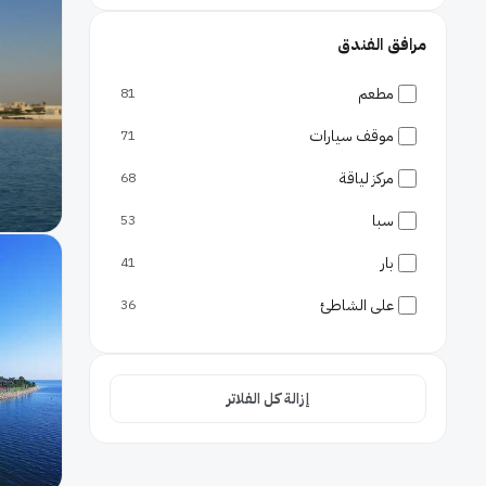
مرافق الفندق
مطعم
81
موقف سيارات
71
مركز لياقة
68
سبا
53
بار
41
على الشاطئ
36
جليسة أطفال
32
غرف عائلية
21
إزالة كل الفلاتر
إفطار بالغرفة
19
واي فاي مجاني
16