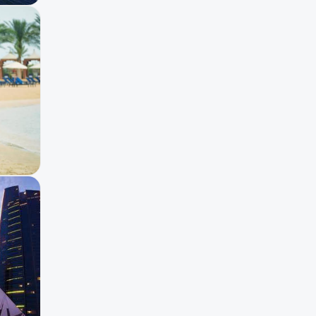
الحيوانات مسموحة
11
شاطئ
9
مرافق لذوي الاحتياجات
8
حمام سباحة
7