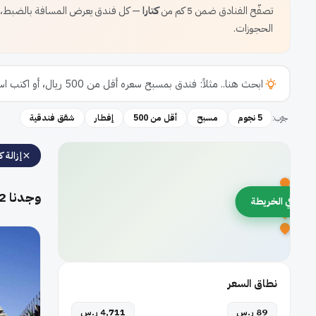
تصفّح الفنادق ضمن 5 كم من
كتارا
— كل فندق يعرض المسافة بالضبط، ال
الحجوزات.
جرّب:
5 نجوم
مسبح
أقل من 500
إفطار
شقق فندقية
إزالة كل
وجدنا
2
رض في الخريطة
نطاق السعر
89 ر.س
4,711 ر.س