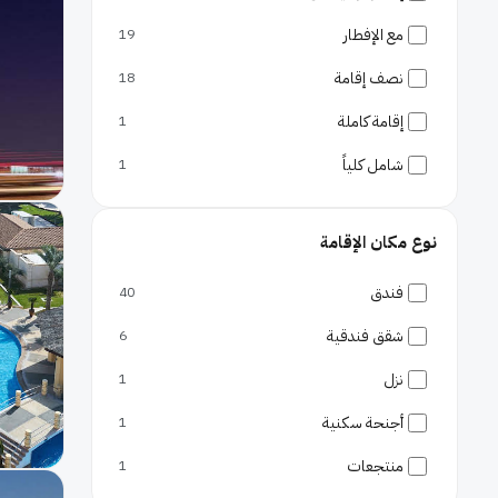
شواطئ
مع الإفطار
19
الكورنيش
نصف إقامة
18
مطارات
إقامة كاملة
1
مطار حمد الدولي
شامل كلياً
1
نوع مكان الإقامة
فندق
40
شقق فندقية
6
نزل
1
أجنحة سكنية
1
منتجعات
1