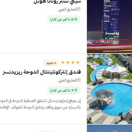
سيتي سنتر روتانا هوتل
الخليج الغربي
4.0 كم من كتارا
★★★★
4 نجوم
فندق إنتركونتيننتال الدوحة ريزيدنسز
الخليج الغربي
1.7 كم من كتارا
بالسيارة من سوق واقف ونادي الدوحة للغولف. الإقامة في هذا الفندق، منشأة