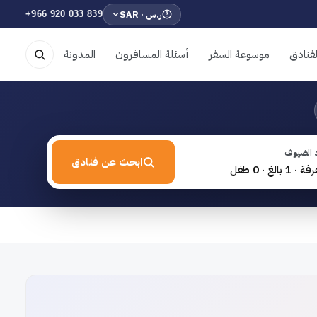
ر.س · SAR
+966 920 033 839
فنادق
موسوعة السفر
أسئلة المسافرون
المدونة
 الضيوف
ابحث عن فنادق