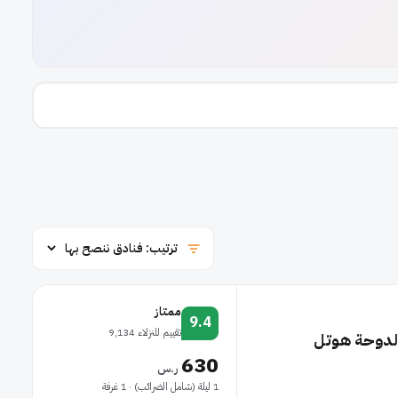
ممتاز
9.4
تقييم للنزلاء 9,134
الدوحة هوتل
630
ر.س
1 ليلة (شامل الضرائب) · 1 غرفة