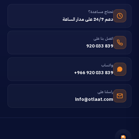
تحتاج مساعدة؟
دعم 24/7 على مدار الساعة
اتصل بنا على
920 033 839
واتساب
+966 920 033 839
راسلنا على
info@otlaat.com