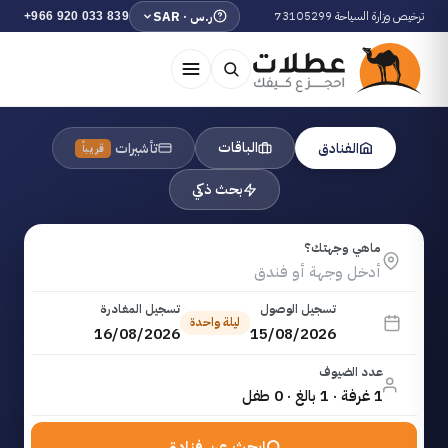
ترخيص وزارة السياحة 73105299
ر.س · SAR
+966 920 033 839
الباقات
الفنادق
تأشيرات
قريباً
بحث ذكي
ماهي وجهتك؟
تسجيل الوصول
تسجيل المغادرة
ليلة واحدة
16/08/2026
15/08/2026
عدد الضيوف
1 غرفة · 1 بالغ · 0 طفل
ابحث عن فنادق