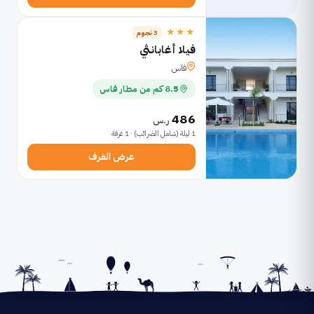
★★★
3 نجوم
فيلا أغابانثي
فاس
8.5 كم من مطار فاس
486
ر.س
1 ليلة (شامل الضرائب) · 1 غرفة
عرض الغرف