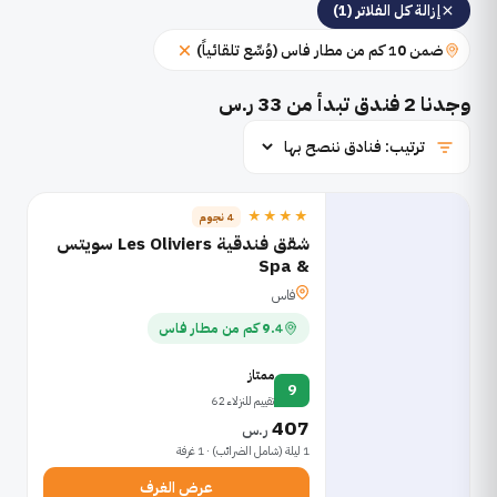
إزالة كل الفلاتر (1)
ضمن 10 كم من مطار فاس (وُسِّع تلقائياً)
وجدنا
2
فندق تبدأ من 33 ر.س
★★★★
4 نجوم
شقق فندقية Les Oliviers سويتس
& Spa
فاس
9.4 كم من مطار فاس
ممتاز
9
تقييم للنزلاء 62
407
ر.س
1 ليلة (شامل الضرائب) · 1 غرفة
عرض الغرف