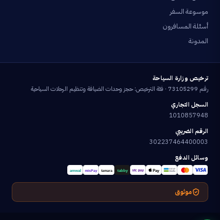
موسوعة السفر
أسئلة المسافرون
المدونة
ترخيص وزارة السياحة
رقم 73105299 · فئة الترخيص: حجز وحدات الضيافة وتنظيم الرحلات السياحية
السجل التجاري
1010857948
الرقم الضريبي
302237464400003
وسائل الدفع
موثوق