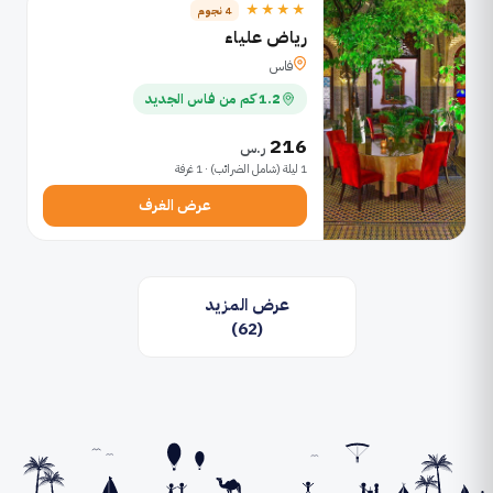
★★★★
4 نجوم
رياض علياء
فاس
1.2 كم من فاس الجديد
216
ر.س
1 ليلة (شامل الضرائب) · 1 غرفة
عرض الغرف
عرض المزيد
(62)