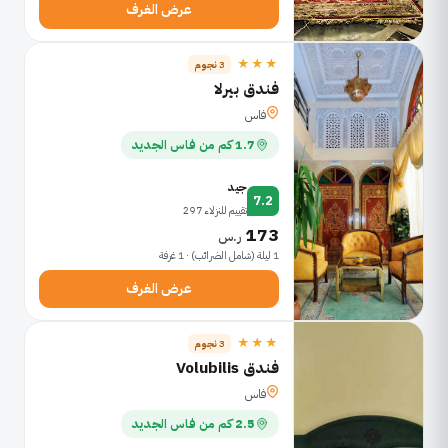
عرض الغرف
★★★
3 نجوم
فندق بيرلا
فاس
1.7 كم من فاس الجديد
جيد
7.2
تقييم للنزلاء 297
173
ر.س
1 ليلة (شامل الضرائب) · 1 غرفة
عرض الغرف
★★★
3 نجوم
فندق Volubilis
فاس
2.5 كم من فاس الجديد