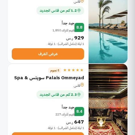
فاس
1.2 كم من فاس الجديد
جيد جداً
8.8
تقييم للنزلاء 1,850
929
ر.س
1 ليلة (شامل الضرائب) · 1 غرفة
عرض الغرف
★★★★★
5 نجوم
Palais Ommeyad سويتس & Spa
فاس
2.3 كم من فاس الجديد
جيد جداً
8.4
تقييم للنزلاء 227
647
ر.س
1 ليلة (شامل الضرائب) · 1 غرفة