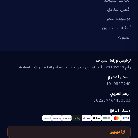
الخرائط السياحية
أفضل الفنادق
موسوعة السفر
أسئلة المسافرون
المدونة
ترخيص وزارة السياحة
رقم 73105299 · فئة الترخيص: حجز وحدات الضيافة وتنظيم الرحلات السياحية
السجل التجاري
1010857948
الرقم الضريبي
302237464400003
وسائل الدفع
موثوق