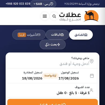
ترخيص وزارة السياحة 73105299
ر.س · SAR
+966 920 033 839
الباقات
الفنادق
تأشيرات
قريباً
بحث ذكي
ماهي وجهتك؟
تسجيل الوصول
تسجيل المغادرة
ليلة واحدة
18/08/2026
17/08/2026
عدد الضيوف
1 غرفة · 1 بالغ · 0 طفل
ابحث عن فنادق