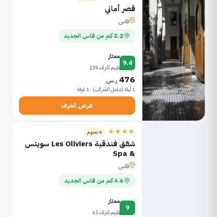
قصر أماني
فاس
2.2 كم من فاس الجديد
ممتاز
9.4
تقييم للنزلاء 235
476
ر.س
1 ليلة (شامل الضرائب) · 1 غرفة
عرض الغرف
★★★★
4 نجوم
شقق فندقية Les Oliviers سويتس
& Spa
فاس
4.6 كم من فاس الجديد
ممتاز
9
تقييم للنزلاء 62