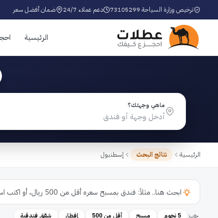
ترخيص وزارة السياحة 73105299
دعم عملاء 24/7
ضمان أفضل سعر
الرئيسية
احج
ماهي وجهتك؟
الرئيسية
نتائج البحث
إسطنبول
جرّب:
5 نجوم
مسبح
أقل من 500
إفطار
شقق فندقية