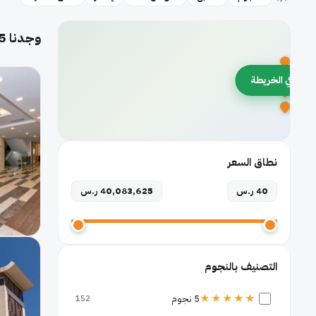
وجدنا
5
رض في الخريطة
نطاق السعر
40 ر.س
40,083,625 ر.س
التصنيف بالنجوم
★★★★★
5 نجوم
152