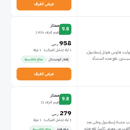
عرض الغرف
ممتاز
9.8
تقييم للنزلاء 1,826
958
ر.س
1 ليلة (شامل الضرائب) · 1 غرفة
في وايت هاوس هوتل إسطنبول،
حيث ستكون على مقربة من حمام كاجالوجلو وكنيسة سيسترن. تقع هذه المنشأة
إفطار كونتيننتال
متاح بالتقسيط
عرض الغرف
ممتاز
9.8
تقييم للنزلاء 11
279
ر.س
1 ليلة (شامل الضرائب) · 1 غرفة
لب مدينة إسطنبول وعلى بعد
القرب من معرض كاسا. تقع هذه
غرفة فقط
متاح بالتقسيط