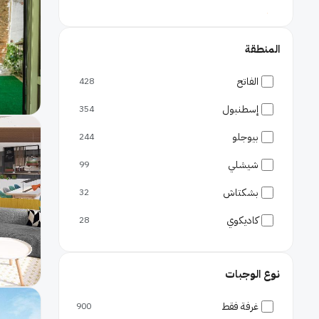
البوسفور
مساجد
المنطقة
السلطان أحمد
الفاتح
428
قصور
إسطنبول
354
قصر توبكابي
بيوجلو
244
قصر دولما باهتشة
شيشلي
أسواق
99
البازار الكبير
بشكتاش
32
البازار المصري
كاديكوي
28
أحياء
المدينة القديمة
27
بشكتاش
نوع الوجبات
ميرزيهان
26
تقسيم
باكيركوى
24
غرفة فقط
900
وسط إسطنبول