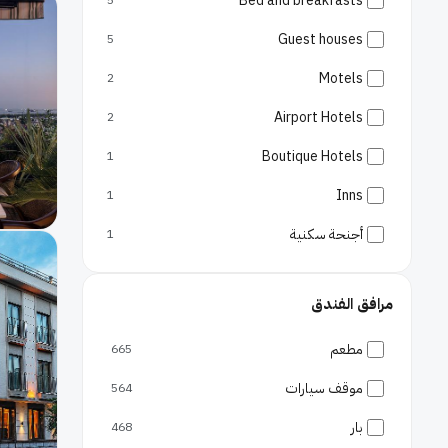
Bed and breakfasts
5
ساريير
7
Guest houses
5
بيكوز
6
Motels
2
بايلكدوزو
6
Airport Hotels
2
باجسيلار
6
Boutique Hotels
1
بايرامباسا
5
Inns
1
يينيبوسنا
5
أجنحة سكنية
1
أق سراي
4
مرافق الفندق
كارتال
3
شيلي
مطعم
3
665
ساماندرا
موقف سيارات
2
564
بار
كارابورون
2
468