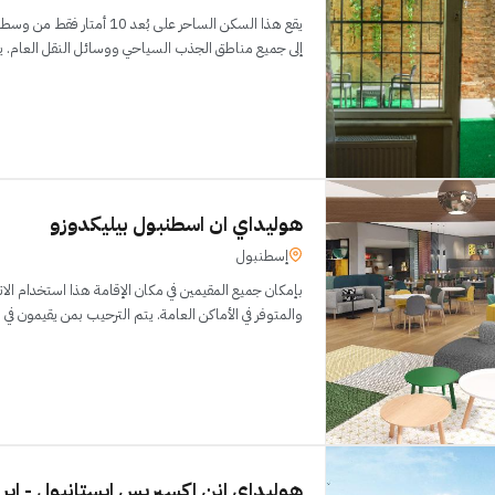
يقع هذا السكن الساحر على بُعد 
إلى جميع مناطق الجذب السياحي ووسائل النقل العام. يضمن La Vitinre إ
هوليداي ان اسطنبول بيليكدوزو
إسطنبول
بإمكان جميع المقيمين في مكان الإقامة هذا استخدام الات
والمتوفر في الأماكن العامة. يتم الترحيب بمن يقيمون في
هوليداي انن اكسبريس ايستانبول - اير