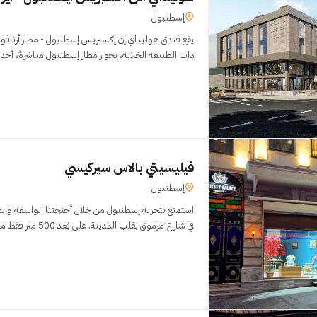
إسطنبول
يقع فندق هوليداي إن إكسبريس إسطنبول - مطار أرنافو
ذات الطبيعة الخلابة، بجوار مطار إسطنبول مباشرةً، أحد
فيليسيتي بالاس سيركيسي
إسطنبول
استمتع بتجربة إسطنبول من خلال أجنحتنا الواسعة والعص
في شارع مرموق بقلب المدينة. على بُعد 500 متر فقط من آيا صوفيا، ستستمتع