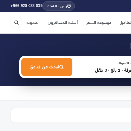
ر.س · SAR
+966 920 033 839
فنادق
موسوعة السفر
أسئلة المسافرون
المدونة
 الضيوف
ابحث عن فنادق