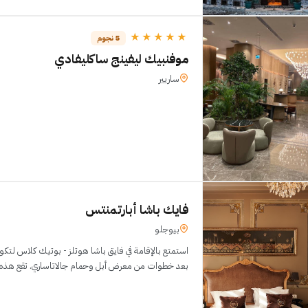
★★★★★
5 نجوم
موفنبيك ليفينج ساكليفادي
ساريير
فايك باشا أبارتمنتس
بيوجلو
استمتع بالإقامة في فايق باشا هوتلز - بوتيك كلاس لت
بعد خطوات من معرض أبل وحمام جالاتاساري. تقع هذه المنشأة السياحية على م