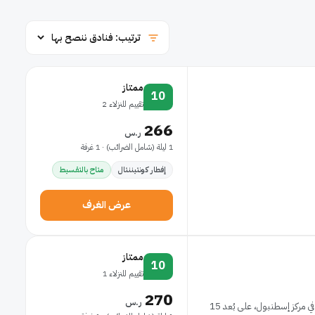
ممتاز
10
تقييم للنزلاء 2
266
ر.س
1 ليلة (شامل الضرائب) · 1 غرفة
إفطار كونتيننتال
متاح بالتقسيط
عرض الغرف
ممتاز
10
تقييم للنزلاء 1
270
ر.س
إذا أقمت في ستيجنبرغر آربورت هوتل إسطنبول، ستكون في مركز إسطنبول، على بُعد 15