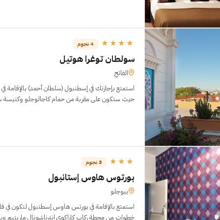
★★★★
4 نجوم
سولطان توغرا هوتيل
الفاتح
استمتع بإجازتك في إسطنبول (سلطان أحمد) بالإقامة 
السياح
★★★
3 نجوم
بورتوس هاوس إستانبول
بيوجلو
استمتع بالإقامة في بورتس هاوس إسطنبول لتكون في ق
خطوات من محطة ركاب كاراكوي إنترناشونال ماريتيم وب