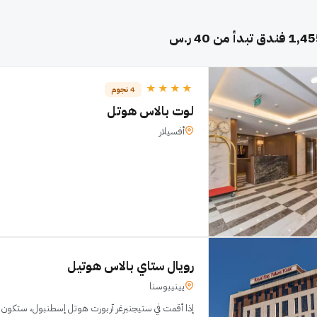
1,45
فندق تبدأ من 40 ر.س
★★★★
4 نجوم
لوت بالاس هوتل
أفسيلار
رويال ستاي بالاس هوتيل
يينيبوسنا