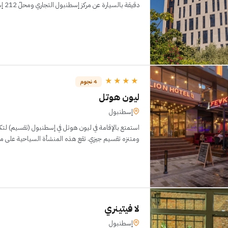
دقيقة بالسيارة عن مركز إسطنبول التجاري ومحلّ 212 إسطنبول باور أوتليت. هذ
★★★★
4 نجوم
ليون هوتل
إسطنبول
استمتع بالإقامة في ليون هوتل في إسطنبول (تقسيم) لت
ومتنزه تقسيم جيزي. تقع هذه المنشأة السياحية على مقربة من قصر الباب العا
لا فيتينري
إسطنبول