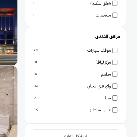
شقق سكنية
1
منتجعات
1
مرافق الفندق
موقف سيارات
62
مركز لياقة
38
مطعم
36
واي فاي مجاني
34
سبا
21
على الشاطئ
19
بار
16
غرف عائلية
12
إزالة كل الفلاتر