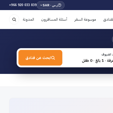
ر.س · SAR
+966 920 033 839
فنادق
موسوعة السفر
أسئلة المسافرون
المدونة
 الضيوف
ابحث عن فنادق