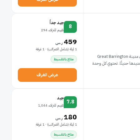
جيد جداً
8
تقييم للنزلاء 294
459
ر.س
1 ليلة (شامل الضرائب) · 1 غرفة
يقع فندق East Rock Inn عند سفح جبل East Rock في مدينة Great Barrington
متاح بالتقسيط
 غرفة وجناحًا تم تجديدها حديثًا. تحتوي كل وحدة
عرض الغرف
جيد
7.8
تقييم للنزلاء 1,044
180
ر.س
1 ليلة (شامل الضرائب) · 1 غرفة
متاح بالتقسيط