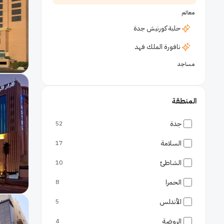
معالم
حلبة كورنيش جدة
نافورة الملك فهد
مساجد
مسجد الرحمة
أحياء
المنطقة
البلد جدة
جدة
52
الحمراء
السلامة
17
الروضة
الشاطئ
10
الشاطئ
الحمرا
8
وسط جدة
الأندلس
5
شواطئ
الواجهة البحرية
الروضة
4