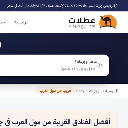
ترخيص وزارة السياحة 73105299
دعم عملاء 24/7
ضمان أفضل سعر
الرئيسية
احج
ماهي وجهتك؟
الرئيسية
الوجهات
جدة
قريب من مول العرب
أفضل الفنادق القريبة من مول العرب في 