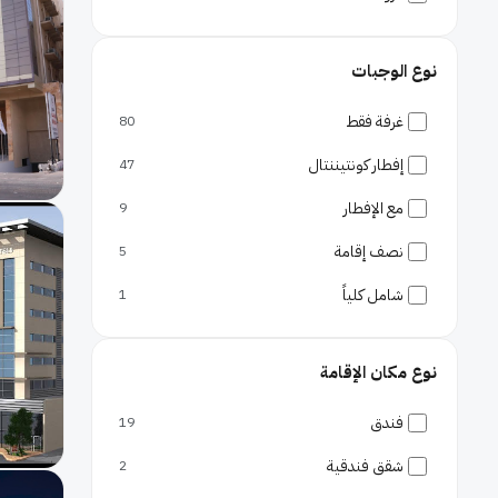
كورنيش جدة
نوع الوجبات
مطارات
مطار الملك عبدالعزيز
غرفة فقط
80
إفطار كونتيننتال
47
مع الإفطار
9
نصف إقامة
5
شامل كلياً
1
نوع مكان الإقامة
فندق
19
شقق فندقية
2