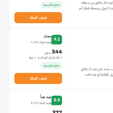
يقع فندقنا على طريق المدينة، ويتمتع بموقع مثالي على بُعد 10 دقائق من منطقة
متاح بالتقسيط
دة الدولي، ومحطة قطار الم
عرض الغرف
ممتاز
9.2
تقييم للنزلاء 7,178
344
ر.س
1 ليلة (شامل الضرائب) · 1 غرفة
متاح بالتقسيط
الإقامة في فندق موڤنبيك سيتي ستار جدة تضعك في قلب جدة، على بُعد 5 دقائق
لفند
عرض الغرف
جيد جداً
8.8
تقييم للنزلاء 5,717
377