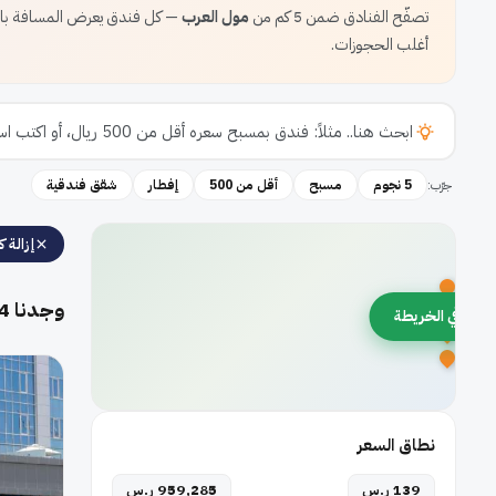
تصفّح الفنادق ضمن 5 كم من
مول العرب
— كل فندق يعرض المسافة بالض
أغلب الحجوزات.
جرّب:
5 نجوم
مسبح
أقل من 500
إفطار
شقق فندقية
إزالة كل
وجدنا
4
رض في الخريطة
نطاق السعر
139 ر.س
959,285 ر.س