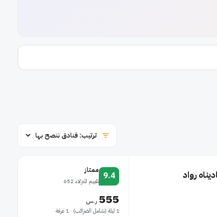
ممتاز
ناه رواد
9.4
تقييم للنزلاء 652
555
ر.س
1 ليلة (شامل الضرائب) · 1 غرفة