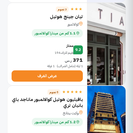
★★★
3 نجوم
تيان جينج هوتيل
كوالالمبور
1.1 كم من مينارا كوالالمبور
ممتاز
9.2
تقييم للنزلاء 194
371
ر.س
1 ليلة (شامل الضرائب) · 1 غرفة
عرض الغرف
★★★★★
5 نجوم
بافيليون هوتيل كوالالمبور ماناجد باي
بانيان تري
بوكيت بينتانج
1.2 كم من مينارا كوالالمبور