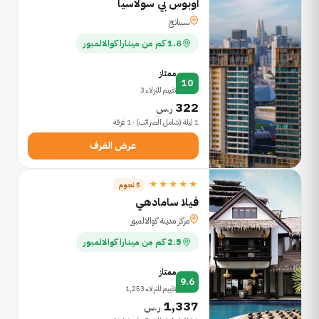
اوبوس بي سولاسيا
سيبانج
1.8 كم من مينارا كوالالمبور
ممتاز
10
تقييم للنزلاء 3
322
ر.س
1 ليلة (شامل الضرائب) · 1 غرفة
عرض الغرف
★★★★★
5 نجوم
فيلا سامادهي
مركز مدينة كوالالمبور
2.5 كم من مينارا كوالالمبور
ممتاز
9.6
تقييم للنزلاء 1,253
1,337
ر.س