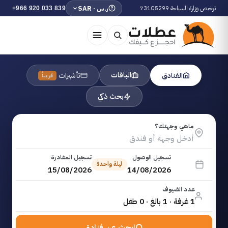
ترخيص وزارة السياحة 73105299
ر.س · SAR
+966 920 033 839
الباقات
الفنادق
تأشيرات
قريباً
بحث ذكي
ماهي وجهتك؟
تسجيل الوصول
تسجيل المغادرة
ليلة واحدة
15/08/2026
14/08/2026
عدد الضيوف
1 غرفة · 1 بالغ · 0 طفل
ابحث عن فنادق