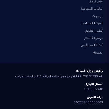
احجز فندق
الباقات السياحية
الوجهات
الخرائط السياحية
أفضل الفنادق
موسوعة السفر
أسئلة المسافرون
المدونة
ترخيص وزارة السياحة
رقم 73105299 · فئة الترخيص: حجز وحدات الضيافة وتنظيم الرحلات السياحية
السجل التجاري
1010857948
الرقم الضريبي
302237464400003