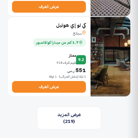
عرض الغرف
كي لو إي هوتيل
سيبانج
1.7 كم من مينارا كوالالمبور
ممتاز
9.2
تقييم للنزلاء 918
551
ر.س
1 ليلة (شامل الضرائب) · 1 غرفة
عرض الغرف
عرض المزيد
(219)