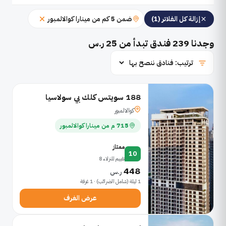
ضمن 5 كم من مينارا كوالالمبور
إزالة كل الفلاتر (1)
وجدنا
239
فندق تبدأ من 25 ر.س
188 سويتس كلك بي سولاسيا
كوالالمبور
715 م من مينارا كوالالمبور
ممتاز
10
تقييم للنزلاء 8
448
ر.س
1 ليلة (شامل الضرائب) · 1 غرفة
عرض الغرف