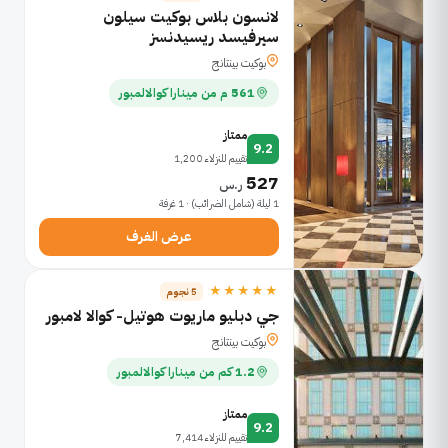
لانسون بلاس بوكيت سيلون
سيرفيسد ريسيدنسز
بوكيت بينتانج
561 م من مينارا كوالالمبور
ممتاز
9.2
تقييم للنزلاء 1,200
527
ر.س
1 ليلة (شامل الضرائب) · 1 غرفة
عرض الغرف
★★★★★
5 نجوم
جي دبليو ماريوت هوتيل- كوالا لامبور
بوكيت بينتانج
1.2 كم من مينارا كوالالمبور
ممتاز
9.2
تقييم للنزلاء 7,414