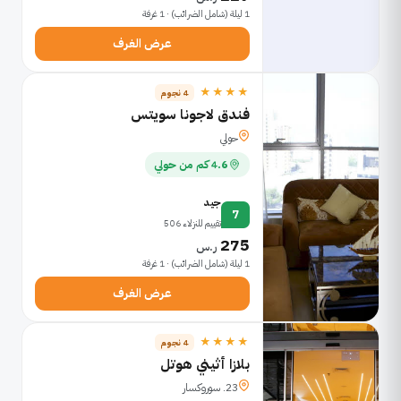
1 ليلة (شامل الضرائب) · 1 غرفة
عرض الغرف
★★★★
4 نجوم
فندق لاجونا سويتس
حولي
4.6 كم من حولي
جيد
7
تقييم للنزلاء 506
275
ر.س
1 ليلة (شامل الضرائب) · 1 غرفة
عرض الغرف
★★★★
4 نجوم
بلازا أثيني هوتل
23. سوروكسار