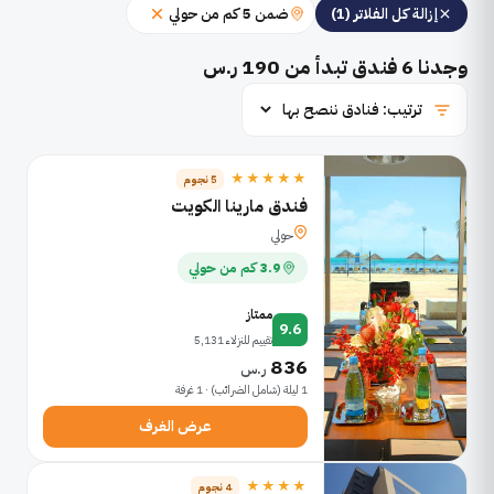
ضمن 5 كم من حولي
إزالة كل الفلاتر (1)
وجدنا
6
فندق تبدأ من 190 ر.س
★★★★★
5 نجوم
فندق مارينا الكويت
حولي
3.9 كم من حولي
ممتاز
9.6
تقييم للنزلاء 5,131
836
ر.س
1 ليلة (شامل الضرائب) · 1 غرفة
عرض الغرف
★★★★
4 نجوم