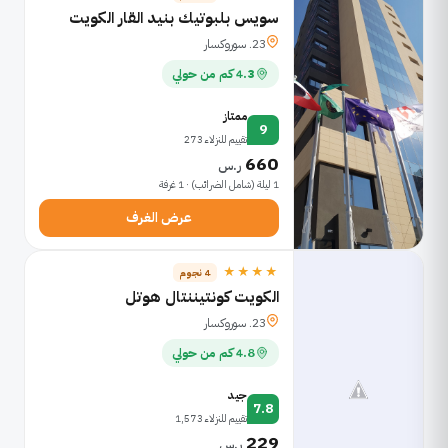
سويس بلبوتيك بنيد القار الكويت
23. سوروكسار
4.3 كم من حولي
ممتاز
9
تقييم للنزلاء 273
660
ر.س
1 ليلة (شامل الضرائب) · 1 غرفة
عرض الغرف
★★★★
4 نجوم
الكويت كونتيننتال هوتل
23. سوروكسار
4.8 كم من حولي
جيد
7.8
تقييم للنزلاء 1,573
229
ر.س