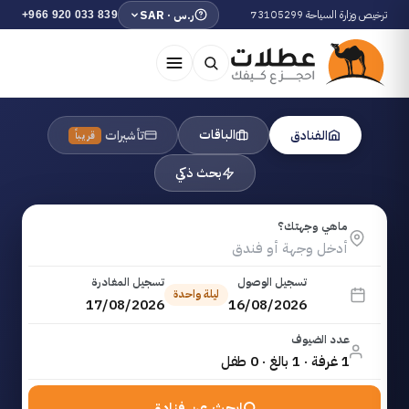
ترخيص وزارة السياحة 73105299
ر.س · SAR
+966 920 033 839
الباقات
الفنادق
تأشيرات
قريباً
بحث ذكي
ماهي وجهتك؟
تسجيل الوصول
تسجيل المغادرة
ليلة واحدة
17/08/2026
16/08/2026
عدد الضيوف
1 غرفة · 1 بالغ · 0 طفل
ابحث عن فنادق