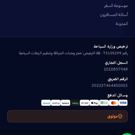
موسوعة السفر
أسئلة المسافرون
المدونة
ترخيص وزارة السياحة
رقم 73105299 · فئة الترخيص: حجز وحدات الضيافة وتنظيم الرحلات السياحية
السجل التجاري
1010857948
الرقم الضريبي
302237464400003
وسائل الدفع
موثوق