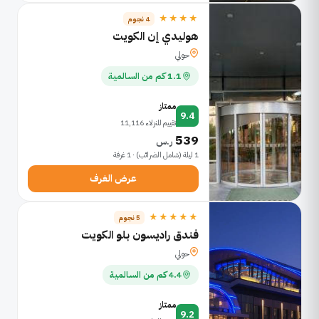
★★★★
4 نجوم
هوليدي إن الكويت
حولي
1.1 كم من السالمية
ممتاز
9.4
تقييم للنزلاء 11,116
539
ر.س
1 ليلة (شامل الضرائب) · 1 غرفة
عرض الغرف
★★★★★
5 نجوم
فندق راديسون بلو الكويت
حولي
4.4 كم من السالمية
ممتاز
9.2