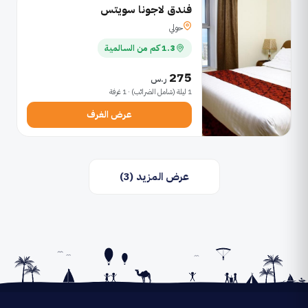
فندق لاجونا سويتس
حولي
1.3 كم من السالمية
275
ر.س
1 ليلة (شامل الضرائب) · 1 غرفة
عرض الغرف
عرض المزيد (3)