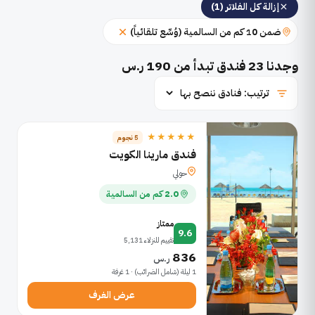
إزالة كل الفلاتر (1)
ضمن 10 كم من السالمية (وُسِّع تلقائياً)
وجدنا
23
فندق تبدأ من 190 ر.س
★★★★★
5 نجوم
فندق مارينا الكويت
حولي
2.0 كم من السالمية
ممتاز
9.6
تقييم للنزلاء 5,131
836
ر.س
1 ليلة (شامل الضرائب) · 1 غرفة
عرض الغرف