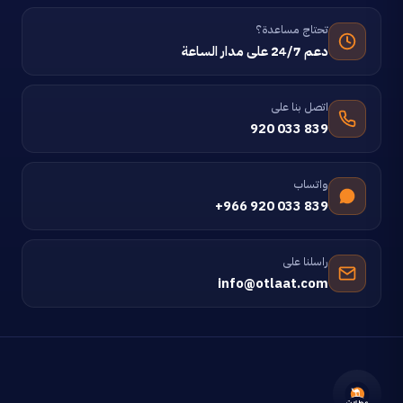
تحتاج مساعدة؟
دعم 24/7 على مدار الساعة
اتصل بنا على
920 033 839
واتساب
+966 920 033 839
راسلنا على
info@otlaat.com