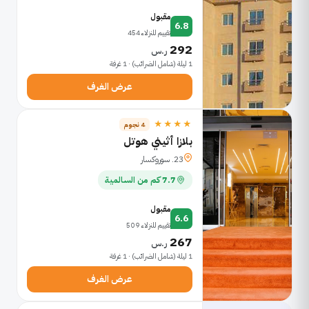
مقبول
6.8
تقييم للنزلاء 454
292
ر.س
1 ليلة (شامل الضرائب) · 1 غرفة
عرض الغرف
★★★★
4 نجوم
بلازا أثيني هوتل
23. سوروكسار
7.7 كم من السالمية
مقبول
6.6
تقييم للنزلاء 509
267
ر.س
1 ليلة (شامل الضرائب) · 1 غرفة
عرض الغرف