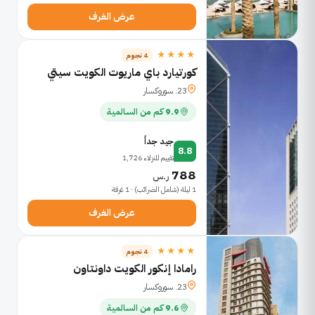
عرض الغرف
★★★★
4 نجوم
كورتيارد باي ماريوت الكويت سيتي
23. سوروكسار
9.9 كم من السالمية
جيد جداً
8.8
تقييم للنزلاء 1,726
788
ر.س
1 ليلة (شامل الضرائب) · 1 غرفة
عرض الغرف
★★★★
4 نجوم
رامادا إنكور الكويت داونتاون
23. سوروكسار
9.6 كم من السالمية