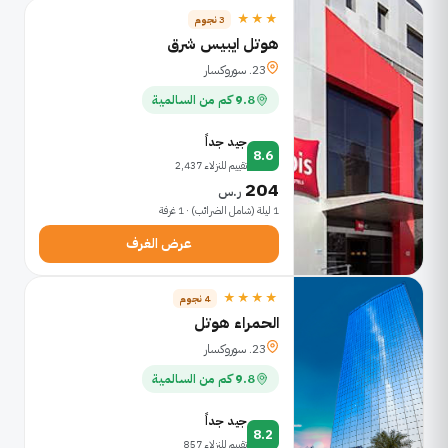
★★★
3 نجوم
هوتل ايبيس شرق
23. سوروكسار
9.8 كم من السالمية
جيد جداً
8.6
تقييم للنزلاء 2,437
204
ر.س
1 ليلة (شامل الضرائب) · 1 غرفة
عرض الغرف
★★★★
4 نجوم
الحمراء هوتل
23. سوروكسار
9.8 كم من السالمية
جيد جداً
8.2
تقييم للنزلاء 857