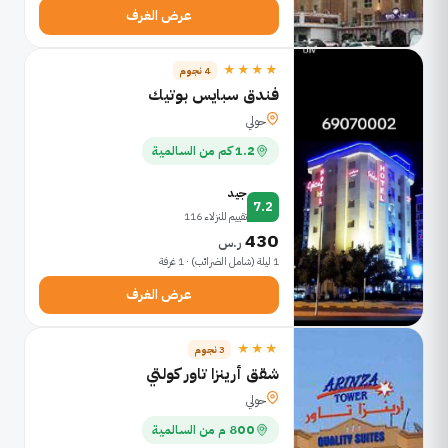
عرض الغرف
★★★★
4 نجوم
فندق سبايس بوتيك
حولي
1.2 كم من السالمية
جيد
7.2
تقييم للنزلاء 116
430
ر.س
1 ليلة (شامل الضرائب) · 1 غرفة
عرض الغرف
★★★
3 نجوم
شقق أرينزا تاور كولتي
حولي
800 م من السالمية