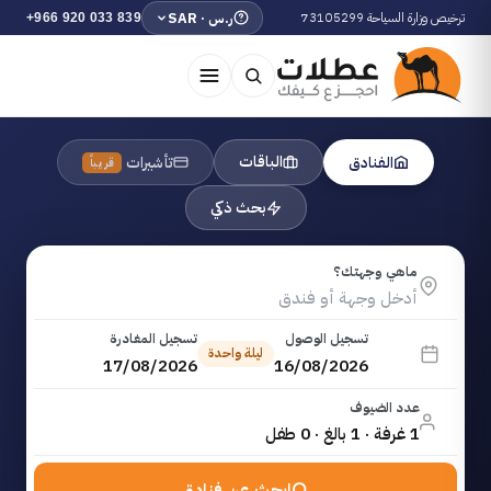
ترخيص وزارة السياحة 73105299
ر.س · SAR
+966 920 033 839
الباقات
الفنادق
تأشيرات
قريباً
بحث ذكي
ماهي وجهتك؟
تسجيل الوصول
تسجيل المغادرة
ليلة واحدة
17/08/2026
16/08/2026
عدد الضيوف
1 غرفة · 1 بالغ · 0 طفل
ابحث عن فنادق