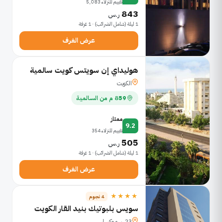
تقييم للنزلاء 5,083
843
ر.س
1 ليلة (شامل الضرائب) · 1 غرفة
عرض الغرف
هوليداي إن سويتس كويت سالمية
الكويت
859 م من السالمية
ممتاز
9.2
تقييم للنزلاء 354
505
ر.س
1 ليلة (شامل الضرائب) · 1 غرفة
عرض الغرف
★★★★
4 نجوم
سويس بلبوتيك بنيد القار الكويت
23. سوروكسار