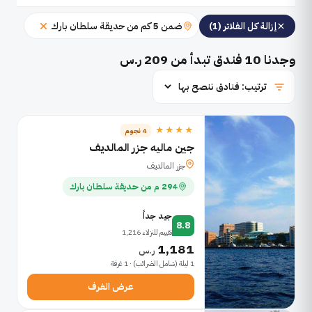
ضمن 5 كم من حديقة سلطان بارك
إزالة كل الفلاتر (1)
وجدنا
10
فندق تبدأ من 209 ر.س
★★★★
4 نجوم
جين ماليه جزر المالديف
جزر المالديف
294 م من حديقة سلطان بارك
جيد جداً
8.8
تقييم للنزلاء 1,216
1,181
ر.س
1 ليلة (شامل الضرائب) · 1 غرفة
عرض الغرف