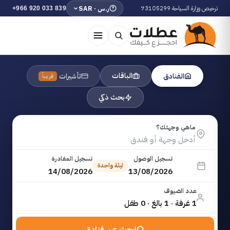
ترخيص وزارة السياحة 73105299
ر.س · SAR
+966 920 033 839
الباقات
الفنادق
تأشيرات
قريباً
بحث ذكي
ماهي وجهتك؟
تسجيل الوصول
تسجيل المغادرة
ليلة واحدة
14/08/2026
13/08/2026
عدد الضيوف
1 غرفة · 1 بالغ · 0 طفل
ابحث عن فنادق