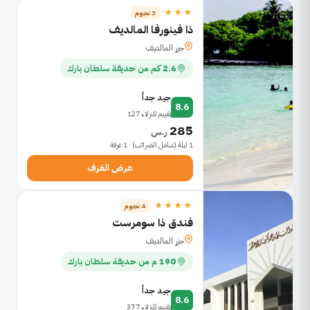
★★★
3 نجوم
ذا فينورفا المالديف
جزر المالديف
2.6 كم من حديقة سلطان بارك
جيد جداً
8.6
تقييم للنزلاء 127
285
ر.س
1 ليلة (شامل الضرائب) · 1 غرفة
عرض الغرف
★★★★
4 نجوم
فندق ذا سومرست
جزر المالديف
190 م من حديقة سلطان بارك
جيد جداً
8.6
تقييم للنزلاء 377