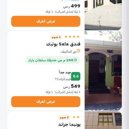
499
ر.س
1 ليلة (شامل الضرائب) · 1 غرفة
عرض الغرف
★★★★
4 نجوم
فندق Sala بوتيك
جزر المالديف
290 م من حديقة سلطان بارك
جيد جداً
8.6
تقييم للنزلاء 73
549
ر.س
1 ليلة (شامل الضرائب) · 1 غرفة
عرض الغرف
★★
2 نجوم
يونيما جراند