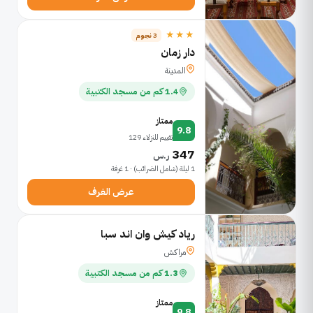
★★★
3 نجوم
دار زمان
المدينة
1.4 كم من مسجد الكتبية
ممتاز
9.8
تقييم للنزلاء 129
347
ر.س
1 ليلة (شامل الضرائب) · 1 غرفة
عرض الغرف
رياد كيش وان اند سبا
مراكش
1.3 كم من مسجد الكتبية
ممتاز
9.8