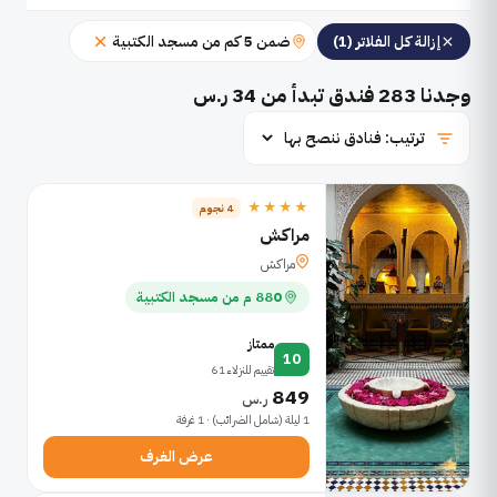
ضمن 5 كم من مسجد الكتبية
إزالة كل الفلاتر (1)
وجدنا
283
فندق تبدأ من 34 ر.س
★★★★
4 نجوم
مراكش
مراكش
880 م من مسجد الكتبية
ممتاز
10
تقييم للنزلاء 61
849
ر.س
1 ليلة (شامل الضرائب) · 1 غرفة
عرض الغرف