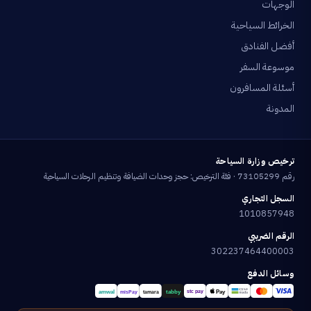
الوجهات
الخرائط السياحية
أفضل الفنادق
موسوعة السفر
أسئلة المسافرون
المدونة
ترخيص وزارة السياحة
رقم 73105299 · فئة الترخيص: حجز وحدات الضيافة وتنظيم الرحلات السياحية
السجل التجاري
1010857948
الرقم الضريبي
302237464400003
وسائل الدفع