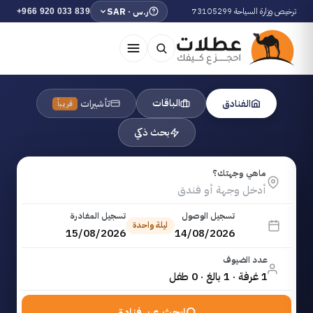
ترخيص وزارة السياحة 73105299
ر.س · SAR
+966 920 033 839
الباقات
الفنادق
تأشيرات
قريباً
بحث ذكي
ماهي وجهتك؟
تسجيل الوصول
تسجيل المغادرة
ليلة واحدة
15/08/2026
14/08/2026
عدد الضيوف
1 غرفة · 1 بالغ · 0 طفل
ابحث عن فنادق