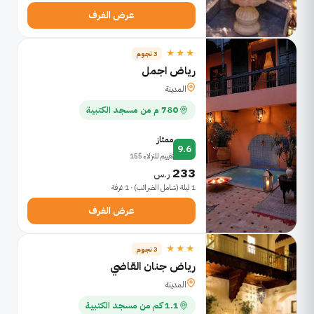
عرض الغرف
★★★
3 نجوم
رياض اجمل
المدينة
780 م من مسجد الكتبية
ممتاز
9.6
تقييم للنزلاء 155
233
ر.س
1 ليلة (شامل الضرائب) · 1 غرفة
عرض الغرف
★★★
3 نجوم
رياض جنان القاضي
المدينة
1.1 كم من مسجد الكتبية