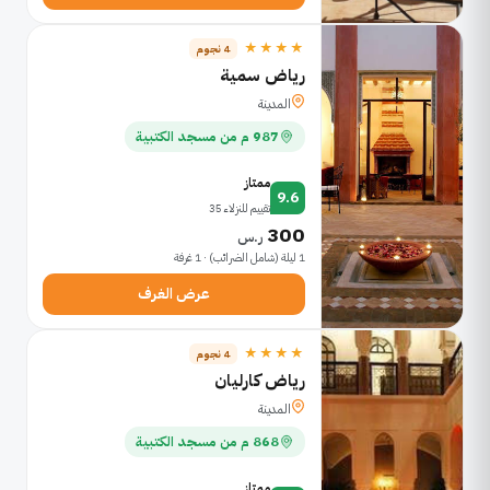
★★★★
4 نجوم
رياض سمية
المدينة
987 م من مسجد الكتبية
ممتاز
9.6
تقييم للنزلاء 35
300
ر.س
1 ليلة (شامل الضرائب) · 1 غرفة
عرض الغرف
★★★★
4 نجوم
رياض كارليان
المدينة
868 م من مسجد الكتبية
ممتاز