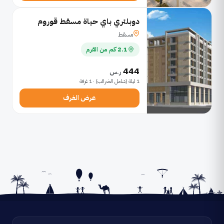
دوبلتري باي حياة مسقط قوروم
مسقط
2.1 كم من القرم
444
ر.س
1 ليلة (شامل الضرائب) · 1 غرفة
عرض الغرف