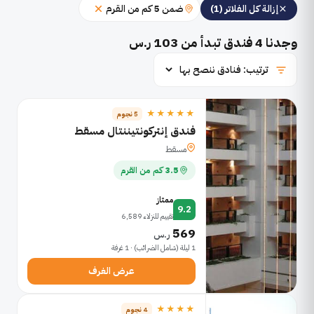
ضمن 5 كم من القرم
إزالة كل الفلاتر (1)
وجدنا
4
فندق تبدأ من 103 ر.س
★★★★★
5 نجوم
فندق إنتركونتيننتال مسقط
مسقط
3.5 كم من القرم
ممتاز
9.2
تقييم للنزلاء 6,589
569
ر.س
1 ليلة (شامل الضرائب) · 1 غرفة
عرض الغرف
★★★★
4 نجوم