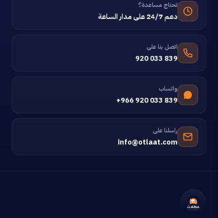
تحتاج مساعدة؟
دعم 24/7 على مدار الساعة
اتصل بنا على
920 033 839
واتساب
+966 920 033 839
راسلنا على
info@otlaat.com