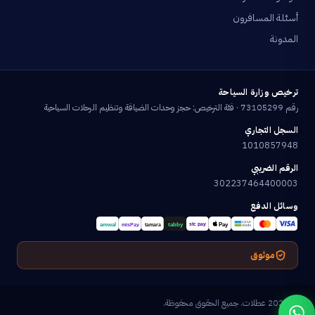
أسئلة المسافرون
المدونة
ترخيص وزارة السياحة
رقم 73105299 · فئة الترخيص: حجز وحدات الضيافة وتنظيم الرحلات السياحية
السجل التجاري
1010857948
الرقم الضريبي
302237464400003
وسائل الدفع
موثوق
© 2026 عطلات. جميع الحقوق محفوظة.