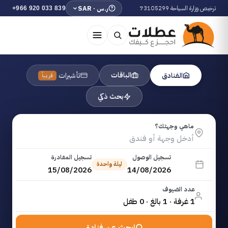
ترخيص وزارة السياحة 73105299
ر.س · SAR
+966 920 033 839
الباقات
الفنادق
تأشيرات
قريباً
بحث ذكي
ماهي وجهتك؟
تسجيل الوصول
تسجيل المغادرة
ليلة واحدة
15/08/2026
14/08/2026
عدد الضيوف
1 غرفة · 1 بالغ · 0 طفل
ابحث عن فنادق