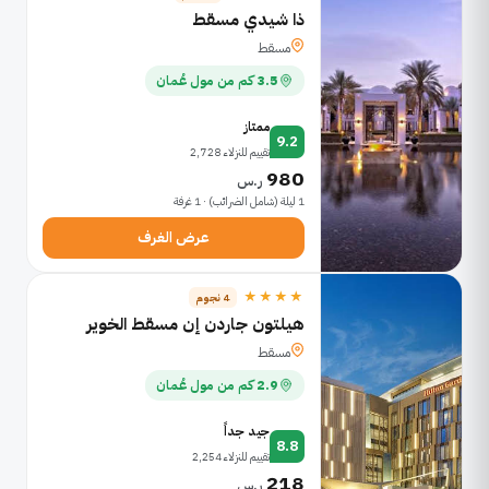
ذا شيدي مسقط
مسقط
3.5 كم من مول عُمان
ممتاز
9.2
تقييم للنزلاء 2,728
980
ر.س
1 ليلة (شامل الضرائب) · 1 غرفة
عرض الغرف
★★★★
4 نجوم
هيلتون جاردن إن مسقط الخوير
مسقط
2.9 كم من مول عُمان
جيد جداً
8.8
تقييم للنزلاء 2,254
218
ر.س