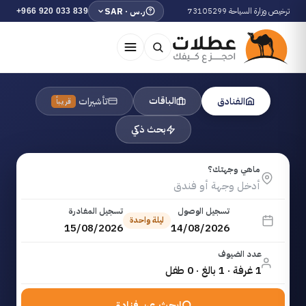
ترخيص وزارة السياحة 73105299
ر.س · SAR
+966 920 033 839
الباقات
الفنادق
تأشيرات
قريباً
بحث ذكي
ماهي وجهتك؟
تسجيل الوصول
تسجيل المغادرة
ليلة واحدة
15/08/2026
14/08/2026
عدد الضيوف
1 غرفة · 1 بالغ · 0 طفل
ابحث عن فنادق