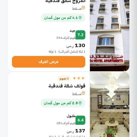
المروج شقق فندقية
مسقط
4.1 كم من مول عُمان
جيد
7.2
تقييم للنزلاء 394
130
ر.س
1 ليلة (شامل الضرائب) · 1 غرفة
عرض الغرف
★★★
3 نجوم
قولف شقة فندقية
مسقط
2.5 كم من مول عُمان
مقبول
6.4
تقييم للنزلاء 181
137
ر.س
1 ليلة (شامل الضرائب) · 1 غرفة