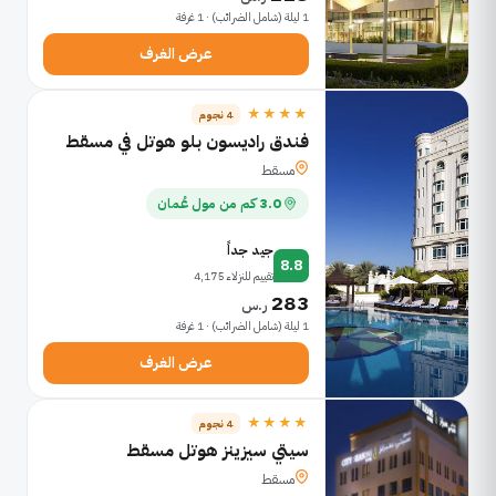
1 ليلة (شامل الضرائب) · 1 غرفة
عرض الغرف
★★★★
4 نجوم
فندق راديسون بلو هوتل في مسقط
مسقط
3.0 كم من مول عُمان
جيد جداً
8.8
تقييم للنزلاء 4,175
283
ر.س
1 ليلة (شامل الضرائب) · 1 غرفة
عرض الغرف
★★★★
4 نجوم
سيتي سيزينز هوتل مسقط
مسقط