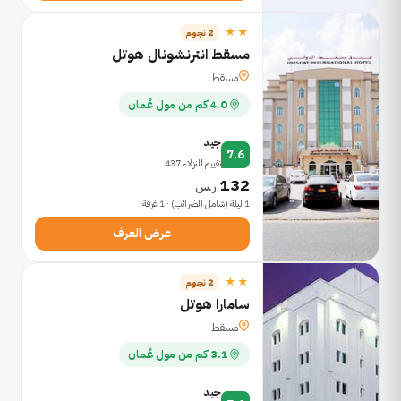
★★
2 نجوم
مسقط انترنشونال هوتل
مسقط
4.0 كم من مول عُمان
جيد
7.6
تقييم للنزلاء 437
132
ر.س
1 ليلة (شامل الضرائب) · 1 غرفة
عرض الغرف
★★
2 نجوم
سامارا هوتل
مسقط
3.1 كم من مول عُمان
جيد