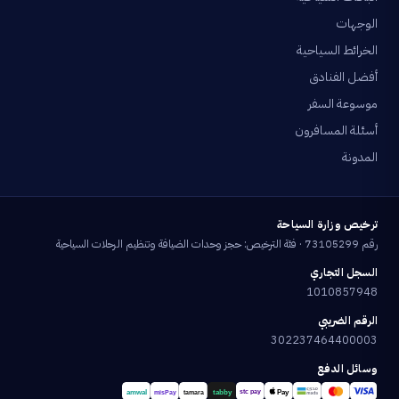
الوجهات
الخرائط السياحية
أفضل الفنادق
موسوعة السفر
أسئلة المسافرون
المدونة
ترخيص وزارة السياحة
رقم 73105299 · فئة الترخيص: حجز وحدات الضيافة وتنظيم الرحلات السياحية
السجل التجاري
1010857948
الرقم الضريبي
302237464400003
وسائل الدفع