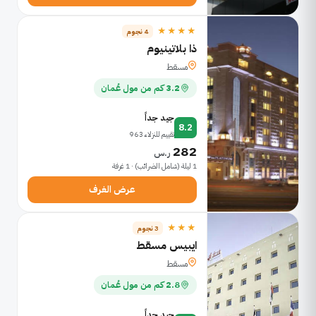
★★★★
4 نجوم
ذا بلاتينيوم
مسقط
3.2 كم من مول عُمان
جيد جداً
8.2
تقييم للنزلاء 963
282
ر.س
1 ليلة (شامل الضرائب) · 1 غرفة
عرض الغرف
★★★
3 نجوم
ايبيس مسقط
مسقط
2.8 كم من مول عُمان
جيد جداً