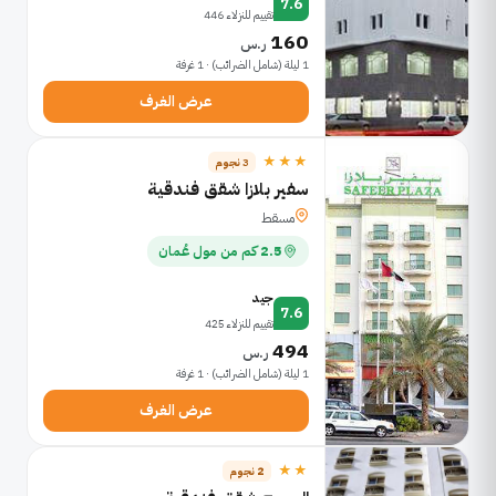
7.6
تقييم للنزلاء 446
160
ر.س
1 ليلة (شامل الضرائب) · 1 غرفة
عرض الغرف
★★★
3 نجوم
سفير بلازا شقق فندقية
مسقط
2.5 كم من مول عُمان
جيد
7.6
تقييم للنزلاء 425
494
ر.س
1 ليلة (شامل الضرائب) · 1 غرفة
عرض الغرف
★★
2 نجوم