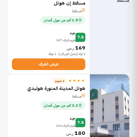
مسقط إن هوتل
مسقط
1.5 كم من مول عُمان
جيد
7.8
تقييم للنزلاء 347
169
ر.س
1 ليلة (شامل الضرائب) · 1 غرفة
عرض الغرف
★★★★
4 نجوم
هوتل المدينة المنورة هوليدي
مسقط
3.2 كم من مول عُمان
جيد
7.8
تقييم للنزلاء 166
180
ر.س