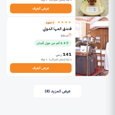
عرض الغرف
★★★★
4 نجوم
فندق المها الدولي
مسقط
2.3 كم من مول عُمان
141
ر.س
1 ليلة (شامل الضرائب) · 1 غرفة
عرض الغرف
عرض المزيد (8)