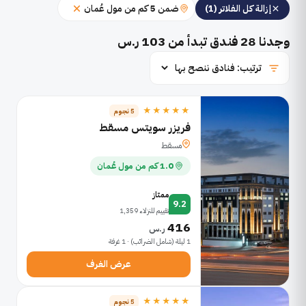
ضمن 5 كم من مول عُمان
إزالة كل الفلاتر (1)
وجدنا
28
فندق تبدأ من 103 ر.س
★★★★★
5 نجوم
فريزر سويتس مسقط
مسقط
1.0 كم من مول عُمان
ممتاز
9.2
تقييم للنزلاء 1,359
416
ر.س
1 ليلة (شامل الضرائب) · 1 غرفة
عرض الغرف
★★★★★
5 نجوم