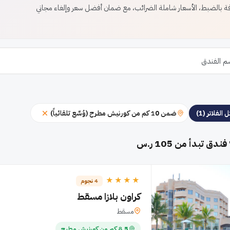
بالضبط، الأسعار شاملة الضرائب، مع ضمان أفضل سعر وإلغاء مجاني
ضمن 10 كم من كورنيش مطرح (وُسِّع تلقائياً)
 الفلاتر (1)
فندق تبدأ من 105 ر.س
★★★★
4 نجوم
كراون بلازا مسقط
مسقط
8.5 كم من كورنيش مطرح