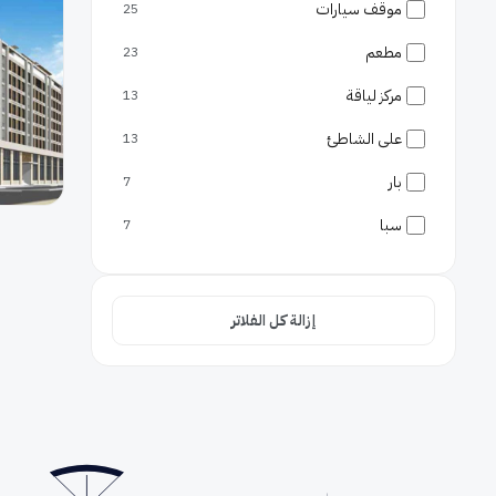
موقف سيارات
25
مطعم
23
مركز لياقة
13
على الشاطئ
13
بار
7
سبا
7
جليسة أطفال
5
غرف عائلية
4
إزالة كل الفلاتر
إفطار بالغرفة
4
واي فاي مجاني
3
الحيوانات مسموحة
2
حمام سباحة
2