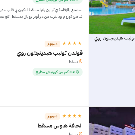
استمتع بالإقامة في كراون بلازا مسقط لتكون في قلب 
شاطئ كوروم وبالقرب من دار أوبرا رويال بمسقط. تقع هذه المنشأة السياحية ال
★★★★
4 نجوم
قولدن توليب هيدينجتون روي
مسقط
3.8 كم من كورنيش مطرح
★★★★
4 نجوم
الحافة هاوس مسقط
مسقط