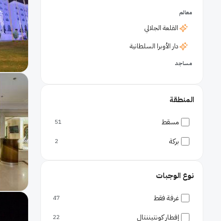
معالم
القلعة الجلالي
دار الأوبرا السلطانية
مساجد
جامع السلطان قابوس
أسواق
المنطقة
سوق مطرح
مسقط
51
أحياء
بركة
2
القرم
الموج مسقط
نوع الوجبات
وسط مسقط
غرفة فقط
شواطئ
47
كورنيش مطرح
إفطار كونتيننتال
22