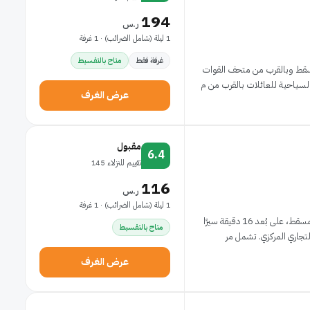
194
ر.س
1 ليلة (شامل الضرائب) · 1 غرفة
غرفة فقط
متاح بالتقسيط
مسقط وبالقرب من متحف القوات
سياحية للعائلات بالقرب من م
عرض الغرف
مقبول
6.4
تقييم للنزلاء 145
116
ر.س
1 ليلة (شامل الضرائب) · 1 غرفة
يقع فندق OYO 137 Marina المصنف نجمة واحدة في مسقط، على بُعد 16 دقيقة سيرًا
متاح بالتقسيط
عرض الغرف