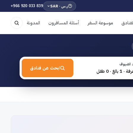
ر.س · SAR
+966 920 033 839
فنادق
موسوعة السفر
أسئلة المسافرون
المدونة
 الضيوف
ابحث عن فنادق