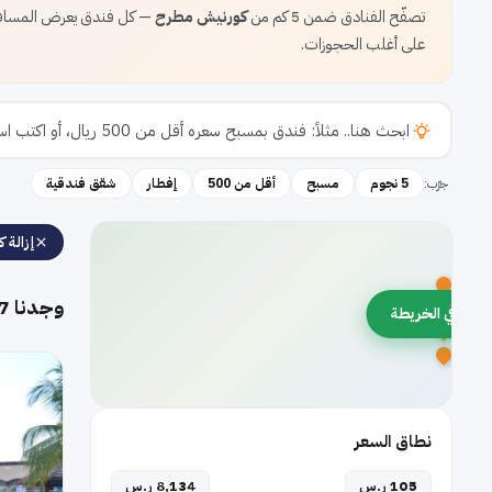
تصفّح الفنادق ضمن 5 كم من
كورنيش مطرح
— كل فندق يعرض المسافة 
على أغلب الحجوزات.
جرّب:
5 نجوم
مسبح
أقل من 500
إفطار
شقق فندقية
إزالة كل
وجدنا
7
رض في الخريطة
نطاق السعر
105 ر.س
8,134 ر.س