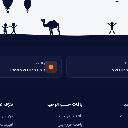
نا على
واتساب
+966 920 033 839
920 033
ية
باقات حسب الوجهة
تعرّف عل
فسك
باقات اندونيسيا
من نحن
باقات جزيرة بالي
تقييمات 