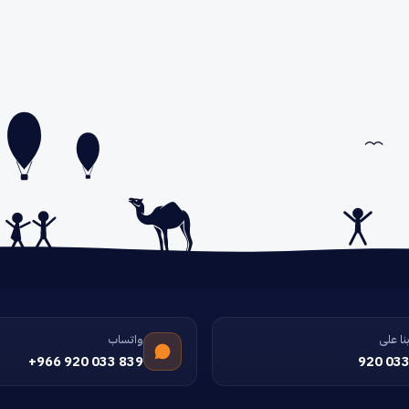
نا على
واتساب
+966 920 033 839
920 033