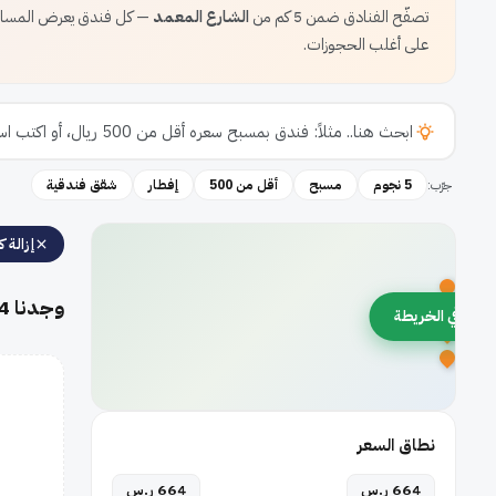
تصفّح الفنادق ضمن 5 كم من
الشارع المعمد
— كل فندق يعرض المسافة 
على أغلب الحجوزات.
جرّب:
5 نجوم
مسبح
أقل من 500
إفطار
شقق فندقية
إزالة كل
وجدنا
4
رض في الخريطة
نطاق السعر
664 ر.س
664 ر.س