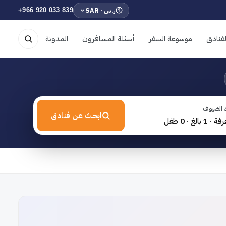
ر.س · SAR
+966 920 033 839
فنادق
موسوعة السفر
أسئلة المسافرون
المدونة
 الضيوف
ابحث عن فنادق