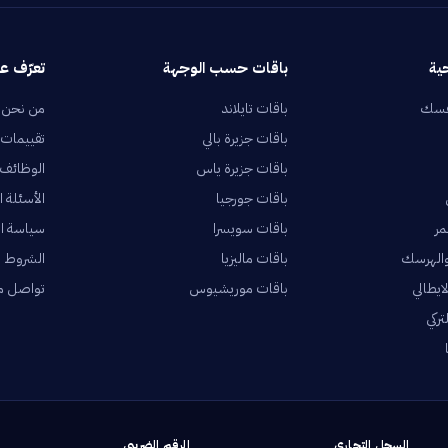
ية
باقات حسب الوجهة
تعرّف عل
فسك
باقات تايلاند
من نحن
باقات جزيرة بالي
تقييمات 
باقات جزيرة ياس
الوظائف
باقات جورجيا
الأسئلة ا
مر
باقات سويسرا
سياسة ا
والهرسك
باقات ماليزيا
الشروط و
ايطالي
باقات موريشيوس
تواصل م
ركي
السجل التجاري
الرقم الضريبي