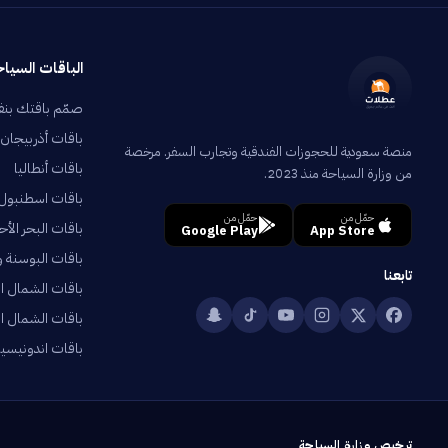
الباقات السياح
صمّم باقتك بن
باقات أذربيجان
منصة سعودية للحجوزات الفندقية وتجارب السفر. مرخصة
باقات أنطاليا
من وزارة السياحة منذ 2023.
باقات اسطنبول
حمّل من
حمّل من
باقات البحر الأح
Google Play
App Store
باقات البوسنة 
تابعنا
باقات الشمال ال
باقات الشمال الت
باقات اندونيسيا
ترخيص وزارة السياحة