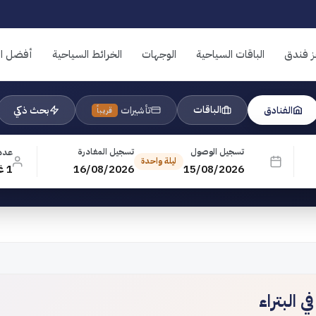
ز فندق
الباقات السياحية
الوجهات
الخرائط السياحية
أفضل ال
الباقات
الفنادق
تأشيرات
بحث ذكي
قريباً
تسجيل الوصول
تسجيل المغادرة
عدد
ليلة واحدة
15/08/2026
16/08/2026
1 غرفة · 1 بالغ · 0 طفل
 البتراء