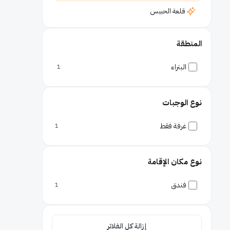
قلعة الحبيس
أحياء
المنطقة
وادي موسى
متاحف
البتراء
1
متحف البتراء
نوع الوجبات
غرفة فقط
1
نوع مكان الإقامة
فندق
1
إزالة كل الفلاتر