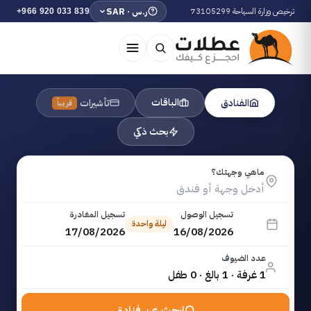
ترخيص وزارة السياحة 73105299
ر.س · SAR
+966 920 033 839
الباقات
الفنادق
تأشيرات
قريباً
بحث ذكي
ماهي وجهتك؟
تسجيل الوصول
تسجيل المغادرة
ليلة واحدة
17/08/2026
16/08/2026
عدد الضيوف
1 غرفة · 1 بالغ · 0 طفل
ابحث عن فنادق