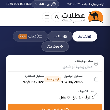
ترخيص وزارة السياحة 73105299
ر.س · SAR
+966 920 033 839
الباقات
الفنادق
تأشيرات
قريباً
بحث ذكي
ماهي وجهتك؟
تسجيل الوصول
تسجيل المغادرة
ليلة واحدة
16/08/2026
15/08/2026
عدد الضيوف
1 غرفة · 1 بالغ · 0 طفل
ابحث عن فنادق