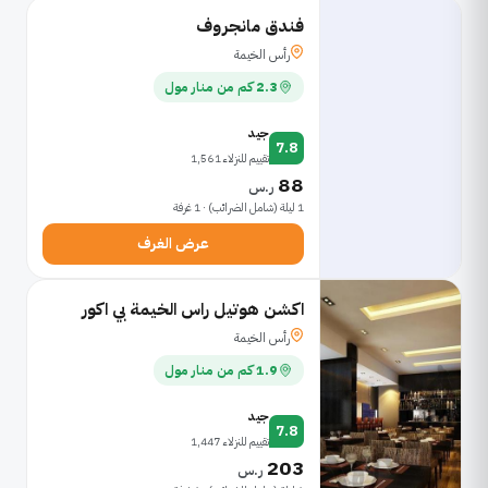
فندق مانجروف
رأس الخيمة
2.3 كم من منار مول
جيد
7.8
تقييم للنزلاء 1,561
88
ر.س
1 ليلة (شامل الضرائب) · 1 غرفة
عرض الغرف
اكشن هوتيل راس الخيمة بي اكور
رأس الخيمة
1.9 كم من منار مول
جيد
7.8
تقييم للنزلاء 1,447
203
ر.س