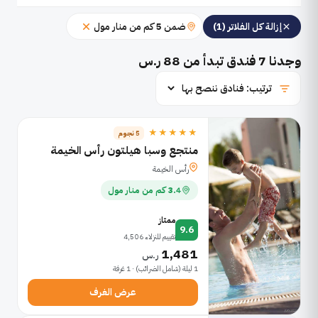
ضمن 5 كم من منار مول
إزالة كل الفلاتر (1)
وجدنا
7
فندق تبدأ من 88 ر.س
★★★★★
5 نجوم
منتجع وسبا هيلتون رأس الخيمة
رأس الخيمة
3.4 كم من منار مول
ممتاز
9.6
تقييم للنزلاء 4,506
1,481
ر.س
1 ليلة (شامل الضرائب) · 1 غرفة
عرض الغرف