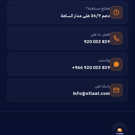
تحتاج مساعدة؟
دعم 24/7 على مدار الساعة
اتصل بنا على
920 033 839
واتساب
+966 920 033 839
راسلنا على
info@otlaat.com