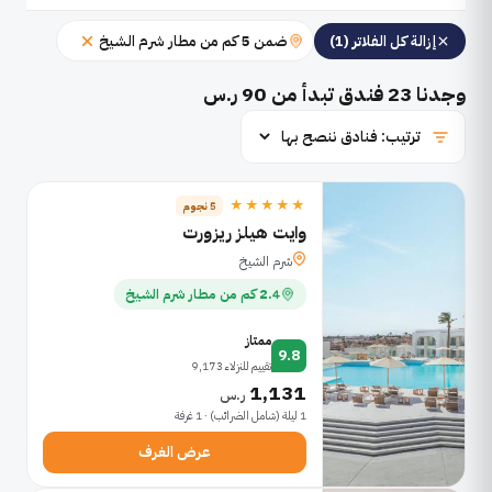
ضمن 5 كم من مطار شرم الشيخ
إزالة كل الفلاتر (1)
وجدنا
23
فندق تبدأ من 90 ر.س
★★★★★
5 نجوم
وايت هيلز ريزورت
شرم الشيخ
2.4 كم من مطار شرم الشيخ
ممتاز
9.8
تقييم للنزلاء 9,173
1,131
ر.س
1 ليلة (شامل الضرائب) · 1 غرفة
عرض الغرف