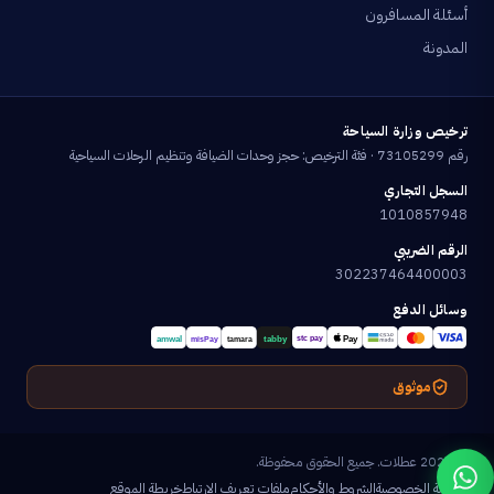
أسئلة المسافرون
المدونة
ترخيص وزارة السياحة
رقم 73105299 · فئة الترخيص: حجز وحدات الضيافة وتنظيم الرحلات السياحية
السجل التجاري
1010857948
الرقم الضريبي
302237464400003
وسائل الدفع
موثوق
© 2026 عطلات. جميع الحقوق محفوظة.
سياسة الخصوصية
الشروط والأحكام
ملفات تعريف الارتباط
خريطة الموقع