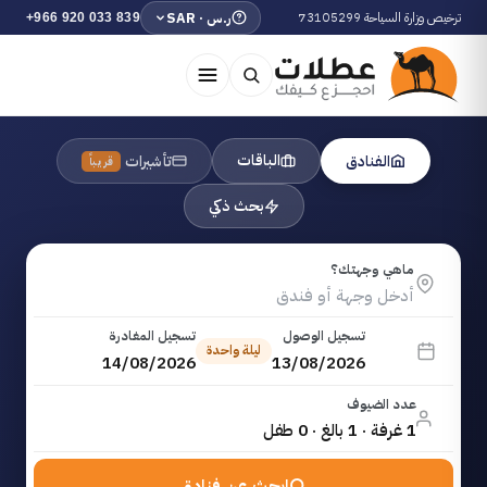
ترخيص وزارة السياحة 73105299
ر.س · SAR
+966 920 033 839
الباقات
الفنادق
تأشيرات
قريباً
بحث ذكي
ماهي وجهتك؟
تسجيل الوصول
تسجيل المغادرة
ليلة واحدة
14/08/2026
13/08/2026
عدد الضيوف
1 غرفة · 1 بالغ · 0 طفل
ابحث عن فنادق