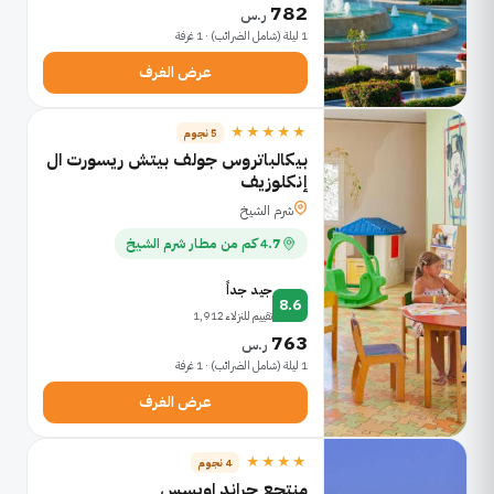
782
ر.س
1 ليلة (شامل الضرائب) · 1 غرفة
عرض الغرف
★★★★★
5 نجوم
بيكالباتروس جولف بيتش ريسورت ال
إنكلوزيف
شرم الشيخ
4.7 كم من مطار شرم الشيخ
جيد جداً
8.6
تقييم للنزلاء 1,912
763
ر.س
1 ليلة (شامل الضرائب) · 1 غرفة
عرض الغرف
★★★★
4 نجوم
منتجع جراند اويسس