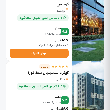
كوينسي
أورتشارد
3.1 كم من الحي الصيني سنغافورة
ممتاز
9.2
تقييم للنزلاء 864
842
ر.س
1 ليلة (شامل الضرائب) · 1 غرفة
عرض الغرف
★★★★★
5 نجوم
كونراد سينتينيال سنغافورة
مارينا باي
2.0 كم من الحي الصيني سنغافورة
ممتاز
9.2
تقييم للنزلاء 4,430
1,469
ر.س