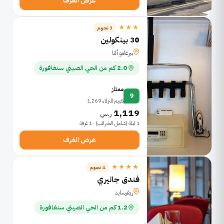
عرض الغرف
★★★
3 نجوم
30 بينكولين
بيرغامو ألتا
2.0 كم من الحي الصيني سنغافورة
ممتاز
9
تقييم للنزلاء 1,269
1,119
ر.س
1 ليلة (شامل الضرائب) · 1 غرفة
عرض الغرف
★★★★
4 نجوم
فندق جاليري
ريفرسايد
1.2 كم من الحي الصيني سنغافورة