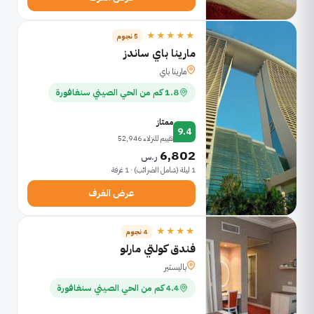
★★★★★
5 نجوم
مارينا باي ساندز
مارينا باي
1.8 كم من الحي الصيني سنغافورة
ممتاز
9.4
تقييم للنزلاء 52,946
6,802
ر.س
1 ليلة (شامل الضرائب) · 1 غرفة
عرض الغرف
★★★★
4 نجوم
فندق كولتي مارلو
باليستير
4.4 كم من الحي الصيني سنغافورة