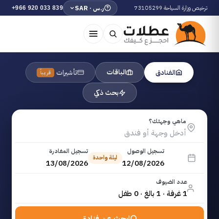
ترخيص وزارة السياحة 73105299
ر.س · SAR
+966 920 033 839
الباقات
الفنادق
تأشيرات
قريباً
بحث ذكي
ماهي وجهتك؟
تسجيل الوصول
تسجيل المغادرة
ليلة واحدة
13/08/2026
12/08/2026
عدد الضيوف
1 غرفة · 1 بالغ · 0 طفل
ابحث عن فنادق