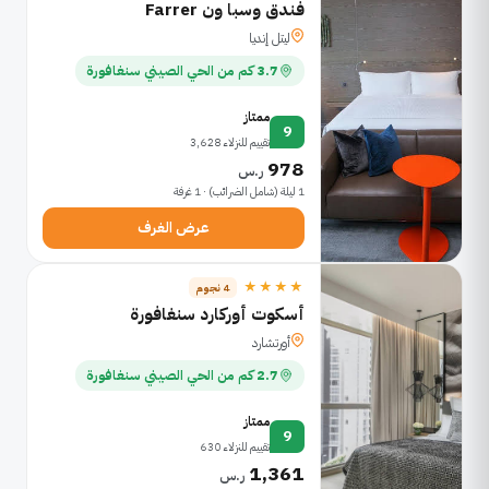
فندق وسبا ون Farrer
ليتل إنديا
3.7 كم من الحي الصيني سنغافورة
ممتاز
9
تقييم للنزلاء 3,628
978
ر.س
1 ليلة (شامل الضرائب) · 1 غرفة
عرض الغرف
★★★★
4 نجوم
أسكوت أوركارد سنغافورة
أورتشارد
2.7 كم من الحي الصيني سنغافورة
ممتاز
9
تقييم للنزلاء 630
1,361
ر.س