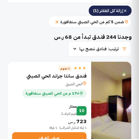
إزالة كل الفلاتر (1)
ضمن 5 كم من الحي الصيني سنغافورة
وجدنا
244
فندق تبدأ من 68 ر.س
★★★
3 نجوم
فندق سانتا جراند الحي الصيني
الحي الصيني
174 م من الحي الصيني سنغافورة
ممتاز
10
تقييم للنزلاء 2
723
ر.س
1 ليلة (شامل الضرائب) · 1 غرفة
عرض الغرف