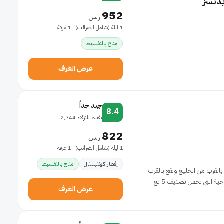
يدنسز
952
ر.س
1 ليلة (شامل الضرائب) · 1 غرفة
متاح بالتقسيط
عرض الغرف
جيد جداً
8.4
تقييم للنزلاء 2,744
822
ر.س
1 ليلة (شامل الضرائب) · 1 غرفة
إفطار كونتيننتال
متاح بالتقسيط
القرب من الخليج وتقع بالقرب
عرض الغرف