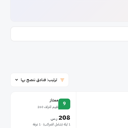
ممتاز
9
تقييم للنزلاء 260
208
ر.س
1 ليلة (شامل الضرائب) · 1 غرفة