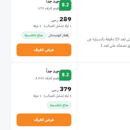
جيد جداً
8.2
تقييم للنزلاء 670
289
ر.س
1 ليلة (شامل الضرائب) · 1 غرفة
إفطار كونتيننتال
متاح بالتقسيط
إذا أقمت في أوتيل إتوال دو نور، ستكون في مركز طنجة، على بُعد 15 دقيقة بالسيارة عن
عرض الغرف
جيد جداً
8.2
تقييم للنزلاء 3,440
379
ر.س
1 ليلة (شامل الضرائب) · 1 غرفة
متاح بالتقسيط
عرض الغرف