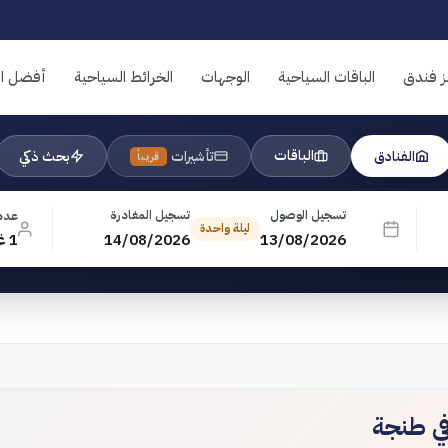
ز فندق
الباقات السياحية
الوجهات
الخرائط السياحية
أفضل ال
الباقات
الفنادق
تأشيرات
بحث ذكي
قريباً
تسجيل الوصول
تسجيل المغادرة
عدد
ليلة واحدة
13/08/2026
14/08/2026
1 غرفة · 1 بالغ · 0 طفل
في طنجة