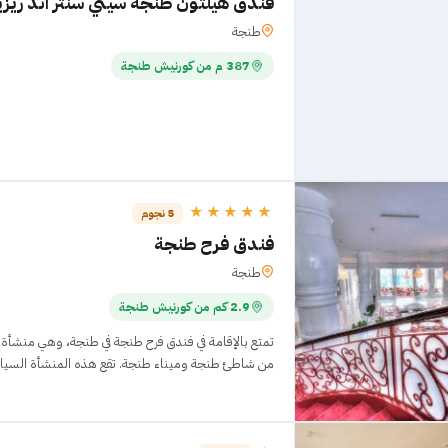
فندق هيلتون طنجة سيتي سنتر اند ريز
طنجة
387 م من كورنيش طنجة
★★★★★
5 نجوم
فندق فرح طنجة
طنجة
2.9 كم من كورنيش طنجة
تمتع بالإقامة في فندق فرح طنجة في طنجة، وهي منشأة ب
من شاطئ طنجة وميناء طنجة. تقع هذه المنشأة السياحية التي تحمل تصنيف 5 نج