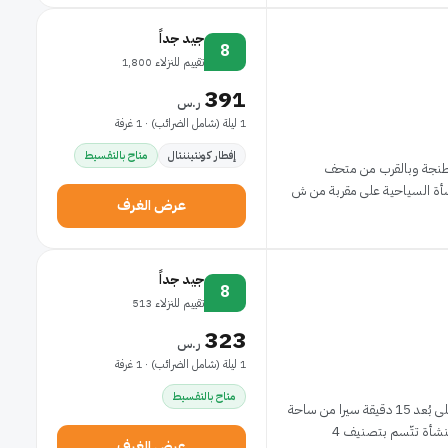
جيد جداً
8
تقييم للنزلاء 1,800
391
ر.س
1 ليلة (شامل الضرائب) · 1 غرفة
إفطار كونتيننتال
متاح بالتقسيط
ة طنجة وبالقرب من متحف
عرض الغرف
جيد جداً
8
تقييم للنزلاء 513
323
ر.س
1 ليلة (شامل الضرائب) · 1 غرفة
متاح بالتقسيط
الإقامة في فريدج هوتل أند سبا تضعك في قلب طنجة، على بُعد 15 دقيقة سيرا من ساحة
عرض الغرف