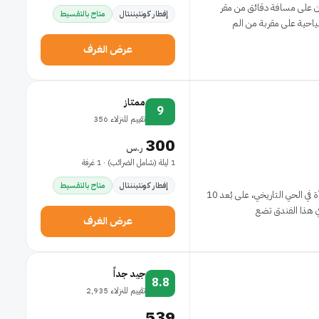
ون على مسافة دقائق من مقر
إفطار كونتيننتال
متاح بالتقسيط
عرض الغرف
ممتاز
9
تقييم للنزلاء 356
300
ر.س
1 ليلة (شامل الضرائب) · 1 غرفة
إفطار كونتيننتال
متاح بالتقسيط
عندما تقيم في فندق المعمورة في طنجة، ستكون في منشأة في الحي التاريخي، على بُعد 10
عرض الغرف
جيد جداً
8.8
تقييم للنزلاء 2,935
539