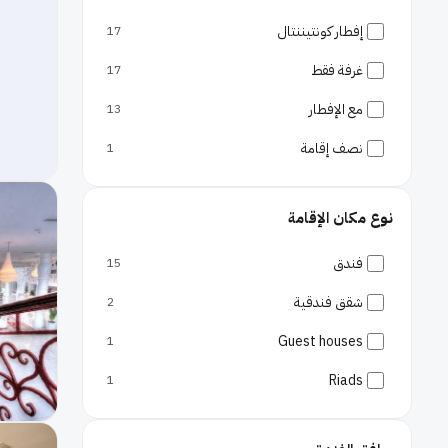
إفطار كونتيننتال
17
غرفة فقط
17
مع الإفطار
13
نصف إقامة
1
نوع مكان الإقامة
فندق
15
شقق فندقية
2
Guest houses
1
Riads
1