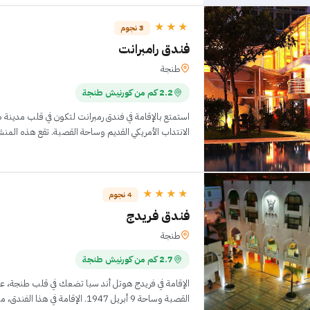
★★★
3 نجوم
فندق رامبرانت
طنجة
2.2 كم من كورنيش طنجة
استمتع بالإقامة في فندق رمبرانت لتكون في قلب مدين
الانتداب الأمريكي القديم وساحة القصبة. تقع هذه المنشأة السياحية على مقربة من ش
★★★★
4 نجوم
فندق فريدج
طنجة
2.7 كم من كورنيش طنجة
القصبة وساحة 9 أبريل 1947. الإقامة في هذا الفندق، منشأة تتّسم بتصنيف 4