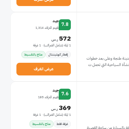
جيد
7.8
تقييم للنزلاء 1,314
572
ر.س
1 ليلة (شامل الضرائب) · 1 غرفة
إفطار كونتيننتال
متاح بالتقسيط
ب مدينة طنجة وعلى بعد خطوات
عرض الغرف
جيد
7.6
تقييم للنزلاء 185
369
ر.س
1 ليلة (شامل الضرائب) · 1 غرفة
غرفة فقط
متاح بالتقسيط
 أوتل ميرامار في طنجة تضعك على بُعد 15 دقيقة بالسيارة من ساحة القصبة