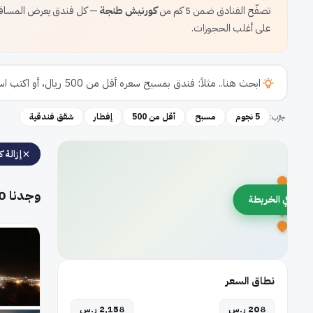
تصفّح الفنادق ضمن 5 كم من
كورنيش طنجة
— كل فندق يعرض المسافة 
على أغلب الحجوزات.
جرّب:
5 نجوم
مسبح
أقل من 500
إفطار
شقق فندقية
إزالة كل
وجدنا
0
رض في الخريطة
نطاق السعر
208 ر.س
2,158 ر.س