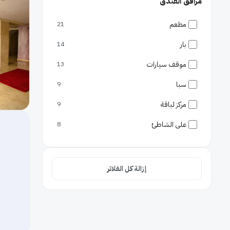
مرافق الفندق
مطعم
21
بار
14
موقف سيارات
13
سبا
9
مركز لياقة
9
على الشاطئ
8
إفطار بالغرفة
7
غرف عائلية
5
إزالة كل الفلاتر
الحيوانات مسموحة
4
واي فاي مجاني
4
جليسة أطفال
2