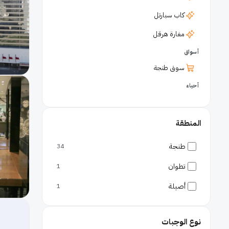
كاب سبارتل
مغارة هرقل
أسواق
سوق طنجة
أحياء
المدينة القديمة طنجة
مارينا طنجة
المنطقة
شواطئ
طنجة
34
كورنيش طنجة
تطوان
1
مطارات
أصيلة
1
مطار طنجة
نوع الوجبات