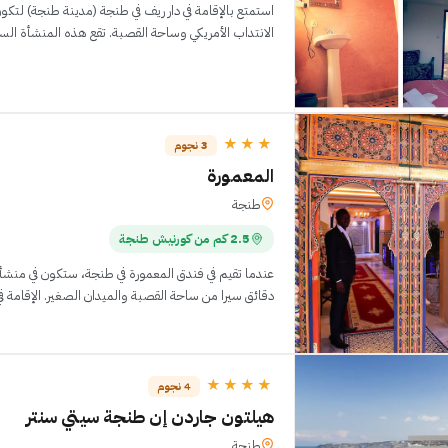
استمتع بالإقامة في دار ريف في طنجة (مدينة طنجة) لتك
الانتداب الأمريكي وساحة القصبة. تقع هذه المنشأة السياحية على مقربة من الم
★★★
3 نجوم
المعمورة
طنجة
2.5 كم من كورنيش طنجة
دقائق سيرا من ساحة القصبة والميدان الصغير. الإقامة في هذا الفندق تضع
★★★★
4 نجوم
هيلتون جاردن إن طنجة سيتي سنتر
طنجة