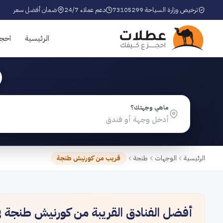
ترخيص وزارة السياحة 73105299
دعم عملاء 24/7
ضمان أفضل سعر
الرئيسية
احج
ماهي وجهتك؟
الرئيسية
الوجهات
طنجة
قريب من كورنيش طنجة
أفضل الفنادق القريبة من كورنيش طنجة 