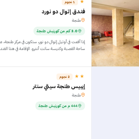
★
1 نجوم
فندق إتوال دو نورد
طنجة
3.0 كم من كورنيش طنجة
ساحة القصبة وكنيسة سانت أندرو. الإقامة في هذا الفندق تضعك على بُعد 1
★★
2 نجوم
إيبيس طنجة سيتي سنتر
طنجة
444 م من كورنيش طنجة