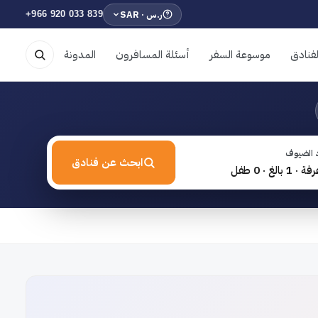
ر.س · SAR
+966 920 033 839
فنادق
موسوعة السفر
أسئلة المسافرون
المدونة
 الضيوف
ابحث عن فنادق