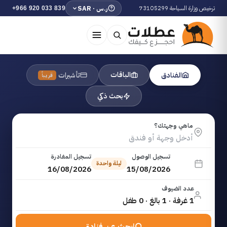
ترخيص وزارة السياحة 73105299
ر.س · SAR
+966 920 033 839
الباقات
الفنادق
تأشيرات
قريباً
بحث ذكي
ماهي وجهتك؟
تسجيل الوصول
تسجيل المغادرة
ليلة واحدة
16/08/2026
15/08/2026
عدد الضيوف
1 غرفة · 1 بالغ · 0 طفل
ابحث عن فنادق