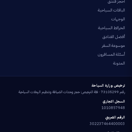
احجز فندق
الباقات السياحية
الوجهات
الخرائط السياحية
أفضل الفنادق
موسوعة السفر
أسئلة المسافرون
المدونة
ترخيص وزارة السياحة
رقم 73105299 · فئة الترخيص: حجز وحدات الضيافة وتنظيم الرحلات السياحية
السجل التجاري
1010857948
الرقم الضريبي
302237464400003