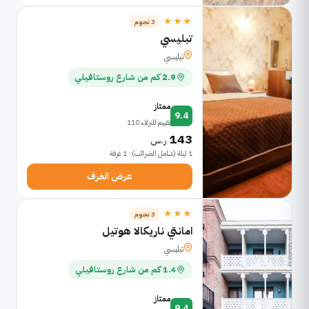
★★★
3 نجوم
تبليسي
تبليسي
2.9 كم من شارع روستافيلي
ممتاز
9.4
تقييم للنزلاء 110
143
ر.س
1 ليلة (شامل الضرائب) · 1 غرفة
عرض الغرف
★★★
3 نجوم
امانتي ناريكالا هوتيل
تبليسي
1.4 كم من شارع روستافيلي
ممتاز
9.4