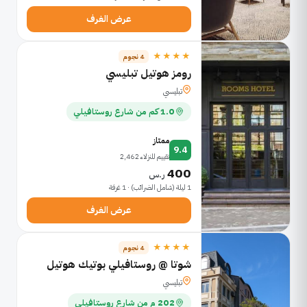
عرض الغرف
★★★★
4 نجوم
رومز هوتيل تبليسي
تبليسي
1.0 كم من شارع روستافيلي
ممتاز
9.4
تقييم للنزلاء 2,462
400
ر.س
1 ليلة (شامل الضرائب) · 1 غرفة
عرض الغرف
★★★★
4 نجوم
شوتا @ روستافيلي بوتيك هوتيل
تبليسي
202 م من شارع روستافيلي