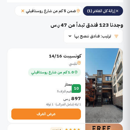
ضمن 5 كم من شارع روستافيلي
إزالة كل الفلاتر (1)
وجدنا
123
فندق تبدأ من 47 ر.س
كونسيبت 14/16
تبليسي
1.0 كم من شارع روستافيلي
ممتاز
10
تقييم للنزلاء 5
897
ر.س
1 ليلة (شامل الضرائب) · 1 غرفة
عرض الغرف
★★★★
4 نجوم