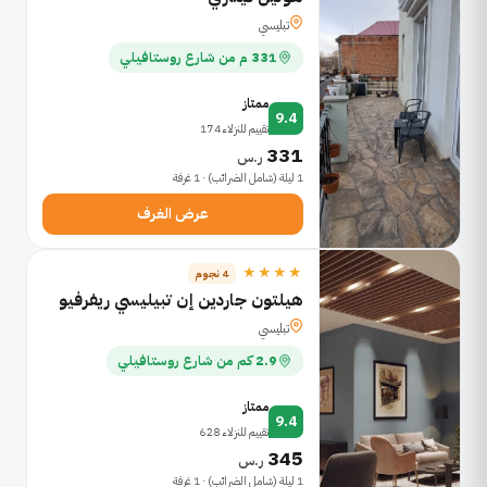
تبليسي
331 م من شارع روستافيلي
ممتاز
9.4
تقييم للنزلاء 174
331
ر.س
1 ليلة (شامل الضرائب) · 1 غرفة
عرض الغرف
★★★★
4 نجوم
هيلتون جاردين إن تبيليسي ريفرفيو
تبليسي
2.9 كم من شارع روستافيلي
ممتاز
9.4
تقييم للنزلاء 628
345
ر.س
1 ليلة (شامل الضرائب) · 1 غرفة