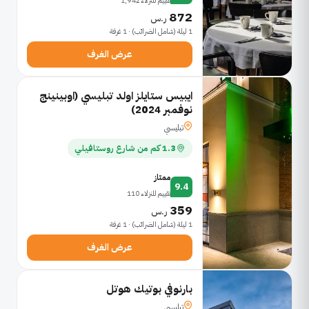
تقييم للنزلاء 1,942
872
ر.س
1 ليلة (شامل الضرائب) · 1 غرفة
عرض الغرف
ايبيس ستايلز اولد تبليسي (اوبينينج
نوفمبر 2024)
تبليسي
1.3 كم من شارع روستافيلي
ممتاز
9.4
تقييم للنزلاء 110
359
ر.س
1 ليلة (شامل الضرائب) · 1 غرفة
عرض الغرف
بارنوفي بوتيك هوتل
تبليسي