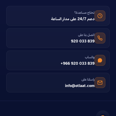
تحتاج مساعدة؟
دعم 24/7 على مدار الساعة
اتصل بنا على
920 033 839
واتساب
+966 920 033 839
راسلنا على
info@otlaat.com