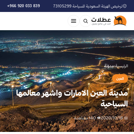
ترخيص الهيئة السعودية للسياحة 73105299
+966 920 033 839
الرئيسية
›
مدوّنة
العين
مدينة العين الامارات واشهر معالمها
السياحية
📅 2020/10/18
👁 140 مشاهدة