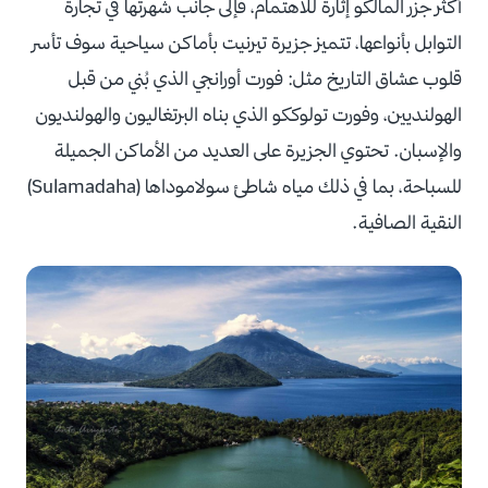
أكثر جزر المالكو إثارة للاهتمام، فإلى جانب شهرتها في تجارة
التوابل بأنواعها، تتميز جزيرة تيرنيت بأماكن سياحية سوف تأسر
قلوب عشاق التاريخ مثل: فورت أورانجي الذي بُني من قبل
الهولنديين، وفورت تولوككو الذي بناه البرتغاليون والهولنديون
والإسبان. تحتوي الجزيرة على العديد من الأماكن الجميلة
للسباحة، بما في ذلك مياه شاطئ سولاموداها (Sulamadaha)
النقية الصافية.