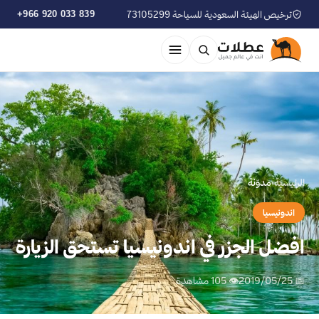
ترخيص الهيئة السعودية للسياحة 73105299
+966 920 033 839
الرئيسية
›
مدوّنة
اندونيسيا
افضل الجزر في اندونيسيا تستحق الزيارة
📅 2019/05/25
👁 105 مشاهدة