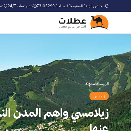
ترخيص الهيئة السعودية للسياحة 73105299
دعم عملاء 24/7
ضم
الرئيسية
›
مدوّنة
زيلامسي
زيلامسي واهم المدن الن
عنها