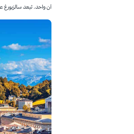
آن واحد. تبعد سالزبورغ عن زيلامسي مسافة 108,1 كيلو