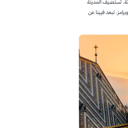
يثة. تستضيف المدينة
رامز. تبعد فيينا عن