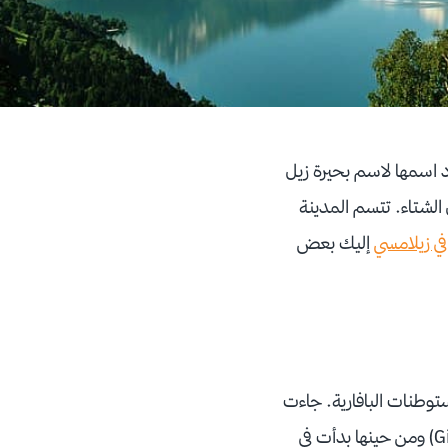
د اسمها لاسم بحيرة زيل
ج في فصل الشتاء. تتسم المدينة
في زيلامسي
إليك بعض
توطنات البافارية. جاءت
أهم نقطة تحول في هذه المدينة في عام 1875 عندما تم فتح خطة السكة الحديد (Giselabahn) ومن حينها بدأت في