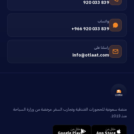
920 033 839
واتساب
+966 920 033 839
راسلنا على
info@otlaat.com
منصة سعودية للحجوزات الفندقية وتجارب السفر. مرخصة من وزارة السياحة
منذ 2023.
حمّل من
حمّل من
Google Play
App Store