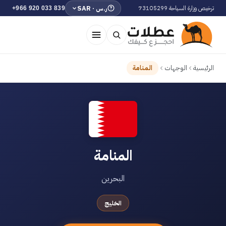
ر.س · SAR
ترخيص وزارة السياحة 73105299
+966 920 033 839
الرئيسية
الوجهات
المنامة
المنامة
البحرين
الخليج