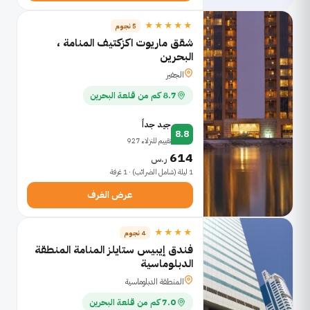
★★★★★
5 نجوم
شقق ماريوت اكزكتيف المنامة ،
البحرين
الجفير
8.7 كم من قلعة البحرين
جيد جداً
8.8
تقييم للنزلاء 927
614
ر.س
1 ليلة (شامل الضرائب) · 1 غرفة
عرض الغرف
★★★★
4 نجوم
فندق إيبيس ستايلز المنامة المنطقة
الدبلوماسية
المنطقة الدبلوماسية
7.0 كم من قلعة البحرين