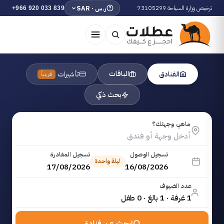
ترخيص وزارة السياحة 73105299
ر.س · SAR
+966 920 033 839
الباقات
الفنادق
تأشيرات
قريباً
بحث ذكي
ماهي وجهتك؟
تسجيل الوصول
تسجيل المغادرة
ليلة واحدة
17/08/2026
16/08/2026
عدد الضيوف
1 غرفة · 1 بالغ · 0 طفل
ابحث عن فنادق