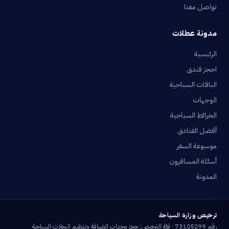
تواصل معنا
مدونة عطلات
الرئيسية
احجز فندق
الباقات السياحية
الوجهات
الخرائط السياحية
أفضل الفنادق
موسوعة السفر
أسئلة المسافرون
المدونة
ترخيص وزارة السياحة
رقم 73105299 · فئة الترخيص: حجز وحدات الضيافة وتنظيم الرحلات السياحية