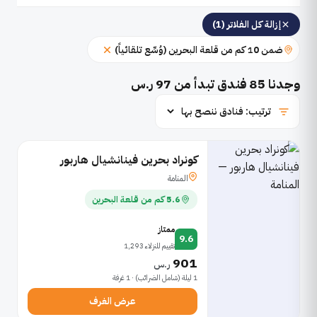
إزالة كل الفلاتر (1)
ضمن 10 كم من قلعة البحرين (وُسِّع تلقائياً)
وجدنا
85
فندق تبدأ من 97 ر.س
كونراد بحرين فينانشيال هاربور
المنامة
5.6 كم من قلعة البحرين
ممتاز
9.6
تقييم للنزلاء 1,293
901
ر.س
1 ليلة (شامل الضرائب) · 1 غرفة
عرض الغرف