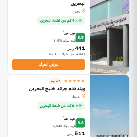
البحرين
الجفير
9.4 كم من قلعة البحرين
جيد جداً
8.8
تقييم للنزلاء 1,458
441
ر.س
1 ليلة (شامل الضرائب) · 1 غرفة
عرض الغرف
★★★★★
5 نجوم
ويندهام جراند خليج البحرين
المنامة
5.9 كم من قلعة البحرين
جيد جداً
8.8
تقييم للنزلاء 5,040
511
ر.س