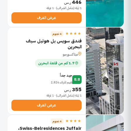
446
ر.س
1 ليلة (شامل الضرائب) · 1 غرفة
عرض الغرف
★★★★
4 نجوم
فندق سويس بل هوتيل سيف
البحرين
ميتاكسورجيو
1.7 كم من قلعة البحرين
جيد جداً
8.8
تقييم للنزلاء 2,826
355
ر.س
1 ليلة (شامل الضرائب) · 1 غرفة
عرض الغرف
★★★★
4 نجوم
Swiss-Belresidences Juffair،