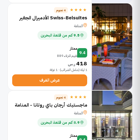
★★★★
4 نجوم
Swiss-Belsuites الأدميرال الجفير
المنامة
9.5 كم من قلعة البحرين
ممتاز
9.4
تقييم للنزلاء 889
418
ر.س
1 ليلة (شامل الضرائب) · 1 غرفة
عرض الغرف
★★★★
4 نجوم
ماجستيك أرجان باي روتانا - المنامة
المنامة
8.9 كم من قلعة البحرين
ممتاز
9.4