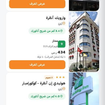
عرض الغرف
وارويك أنقرة
أنقرة
3.4 كم من ضريح أتاتورك
ممتاز
9
تقييم للنزلاء 319
434
ر.س
1 ليلة (شامل الضرائب) · 1 غرفة
عرض الغرف
★★★
3 نجوم
هوليدي إن أنقرة - كوكورامبار
أنقرة
4.0 كم من ضريح أتاتورك