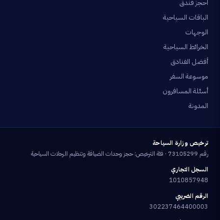
احجز فندق
الباقات السياحية
الوجهات
الخرائط السياحية
أفضل الفنادق
موسوعة السفر
أسئلة المسافرون
المدونة
ترخيص وزارة السياحة
رقم 73105299 · فئة الترخيص: حجز وحدات الضيافة وتنظيم الرحلات السياحية
السجل التجاري
1010857948
الرقم الضريبي
302237464400003