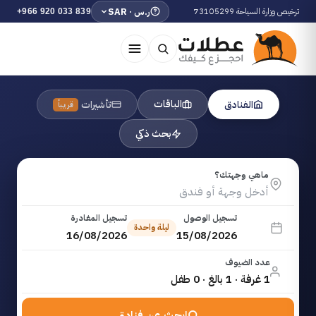
ترخيص وزارة السياحة 73105299
ر.س · SAR
+966 920 033 839
الباقات
الفنادق
تأشيرات
قريباً
بحث ذكي
ماهي وجهتك؟
تسجيل الوصول
تسجيل المغادرة
ليلة واحدة
16/08/2026
15/08/2026
عدد الضيوف
1 غرفة · 1 بالغ · 0 طفل
ابحث عن فنادق