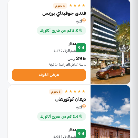
★★★★
4 نجوم
فندق جوفيناي بيزنس
أنقرة
1.0 كم من ضريح أتاتورك
ممتاز
9.4
تقييم للنزلاء 1,470
296
ر.س
1 ليلة (شامل الضرائب) · 1 غرفة
عرض الغرف
★★★★★
5 نجوم
ديفان كوكورهان
أنقرة
2.6 كم من ضريح أتاتورك
ممتاز
9.4
تقييم للنزلاء 1,087