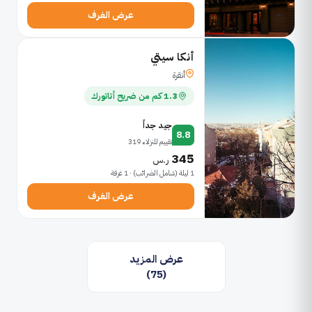
عرض الغرف
أنكا سيتي
أنقرة
1.3 كم من ضريح أتاتورك
جيد جداً
8.8
تقييم للنزلاء 319
345
ر.س
1 ليلة (شامل الضرائب) · 1 غرفة
عرض الغرف
عرض المزيد
(75)