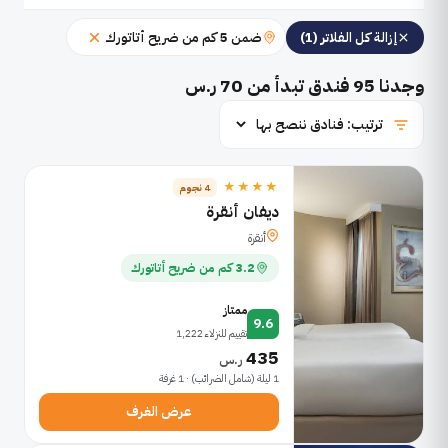
ضمن 5 كم من ضريح أتاتورك
إزالة كل الفلاتر (1)
وجدنا
95
فندق تبدأ من 70 ر.س
★★★★
4 نجوم
ديفان أنقرة
أنقرة
3.2 كم من ضريح أتاتورك
ممتاز
9.6
تقييم للنزلاء 1,222
435
ر.س
1 ليلة (شامل الضرائب) · 1 غرفة
عرض الغرف