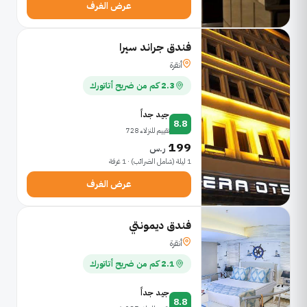
عرض الغرف
فندق جراند سيرا
أنقرة
2.3 كم من ضريح أتاتورك
جيد جداً
8.8
تقييم للنزلاء 728
199
ر.س
1 ليلة (شامل الضرائب) · 1 غرفة
عرض الغرف
فندق ديمونتي
أنقرة
2.1 كم من ضريح أتاتورك
جيد جداً
8.8