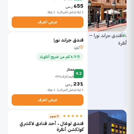
655
ر.س
1 ليلة (شامل الضرائب) · 1 غرفة
عرض الغرف
فندق جراند نورا
أنقرة
4.7 كم من ضريح أتاتورك
ممتاز
9.2
تقييم للنزلاء 494
231
ر.س
1 ليلة (شامل الضرائب) · 1 غرفة
عرض الغرف
★★★★★
5 نجوم
فندق لوغال ، أحد فنادق لاكشري
كولكشن أنقرة