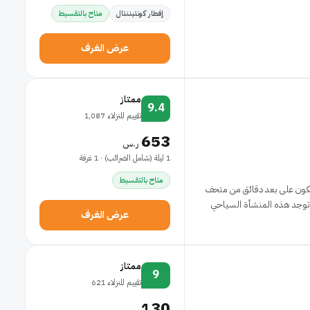
إفطار كونتيننتال
متاح بالتقسيط
عرض الغرف
ممتاز
9.4
تقييم للنزلاء 1,087
653
ر.س
1 ليلة (شامل الضرائب) · 1 غرفة
متاح بالتقسيط
ستكون على بعد دقائق من متحف
عرض الغرف
ممتاز
9
تقييم للنزلاء 621
130