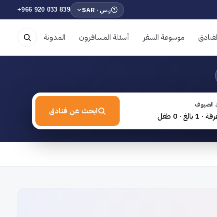
ر.س · SAR
+966 920 033 839
فنادق
موسوعة السفر
أسئلة المسافرون
المدونة
 الضيوف
ابحث عن فنادق