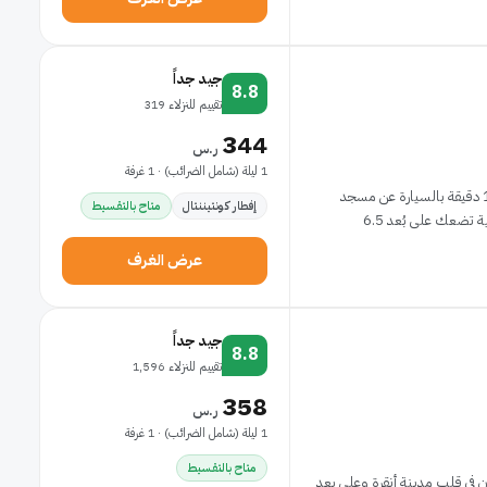
جيد جداً
8.8
تقييم للنزلاء 319
344
ر.س
1 ليلة (شامل الضرائب) · 1 غرفة
إذا أقمت في أنكا سيتي، ستكون في مركز أنقرة، على بُعد 15 دقيقة بالسيارة عن مسجد
إفطار كونتيننتال
متاح بالتقسيط
عرض الغرف
جيد جداً
8.8
تقييم للنزلاء 1,596
358
ر.س
1 ليلة (شامل الضرائب) · 1 غرفة
متاح بالتقسيط
ون في قلب مدينة أنقرة وعلى بعد