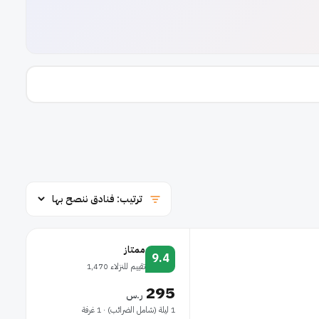
ممتاز
9.4
تقييم للنزلاء 1,470
295
ر.س
1 ليلة (شامل الضرائب) · 1 غرفة