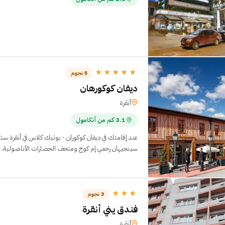
★★★★★
5 نجوم
ديفان كوكورهان
أنقرة
3.1 كم من أنكامول
عند إقامتك في ديفان كوكوران - بوتيك كلاس في أنقرة 
سينجيهان رحمي إم كوج ومتحف الحضارات الأناضولية. توجد هذه المنشأة السياحي
★★★
3 نجوم
فندق يني أنقرة
أنقرة