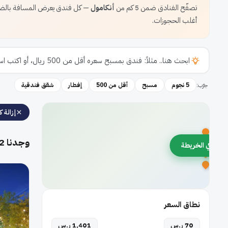
تصفّح الفنادق ضمن 5 كم من
أنكامول
— كل فندق يعرض المسافة بالضبط
أغلب الحجوزات.
جرّب:
5 نجوم
مسبح
أقل من 500
إفطار
شقق فندقية
إزالة كل
وجدنا
2
رض في الخريطة
نطاق السعر
70 ر.س
1,401 ر.س