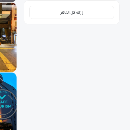
جليسة أطفال
6
إزالة كل الفلاتر
إفطار بالغرفة
6
حمام سباحة
4
مرافق لذوي الاحتياجات
2
واي فاي مجاني
1
غرف عائلية
1