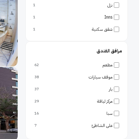
نزل
1
Inns
1
شقق سكنية
1
مرافق الفندق
مطعم
62
موقف سيارات
38
بار
37
مركز لياقة
29
سبا
16
على الشاطئ
7
الحيوانات مسموحة
6