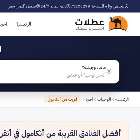
ترخيص وزارة السياحة 73105299
دعم عملاء 24/7
ضمان أفضل سعر
الرئيسية
احج
ماهي وجهتك؟
الرئيسية
الوجهات
أنقرة
قريب من أنكامول
أفضل الفنادق القريبة من أنكامول في أنقر