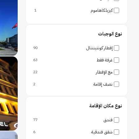
كيزيلكاهاموم
1
ألاكاتليه
1
نوع الوجبات
إفطار كونتيننتال
90
غرفة فقط
63
مع الإفطار
22
نصف إقامة
2
نوع مكان الإقامة
فندق
77
شقق فندقية
6