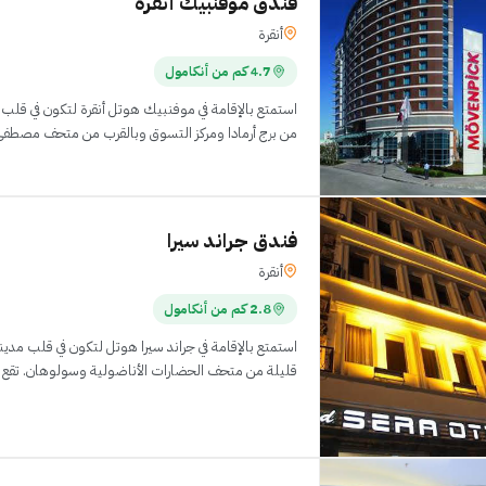
فندق موفنبيك أنقرة
أنقرة
4.7 كم من أنكامول
استمتع بالإقامة في موفنبيك هوتل أنقرة لتكون في قلب
من برج أرمادا ومركز التسوق وبالقرب من متحف مصطفى أي
فندق جراند سيرا
أنقرة
2.8 كم من أنكامول
استمتع بالإقامة في جراند سيرا هوتل لتكون في قلب مدين
قليلة من متحف الحضارات الأناضولية وسولوهان. تقع هذه المنشأة السياحية عل