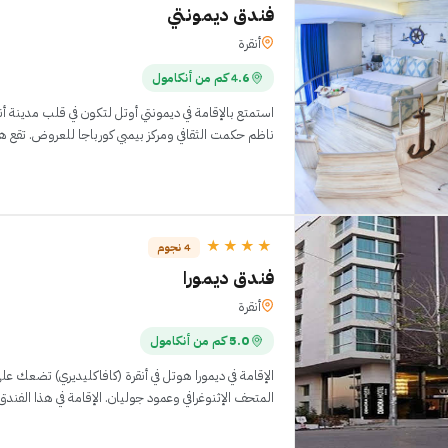
فندق ديمونتي
أنقرة
4.6 كم من أنكامول
استمتع بالإقامة في ديمونتي أوتل لتكون في قلب مدينة 
ناظم حكمت الثقافي ومركز بيمبي كورباجا للعروض. تقع هذه المنشأة السياحية
★★★★
4 نجوم
فندق ديمورا
أنقرة
5.0 كم من أنكامول
المتحف الإثنوغرافي وعمود جوليان. الإقامة في هذا الفندق، منشأة تتّسم ب