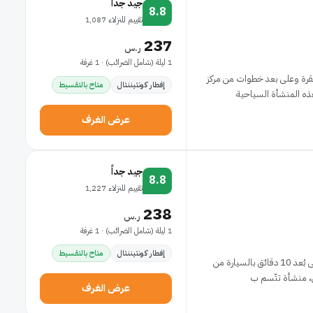
جيد جداً
8.8
تقييم للنزلاء 1,087
237
ر.س
1 ليلة (شامل الضرائب) · 1 غرفة
أنقرة وعلى بعد خطوات من مركز
إفطار كونتيننتال
متاح بالتقسيط
عرض الغرف
جيد جداً
8.8
تقييم للنزلاء 1,227
238
ر.س
1 ليلة (شامل الضرائب) · 1 غرفة
إفطار كونتيننتال
متاح بالتقسيط
الإقامة في ديمورا هوتل في أنقرة (كافاكليديري) تضعك على بُعد 10 دقائق بالسيارة من
عرض الغرف