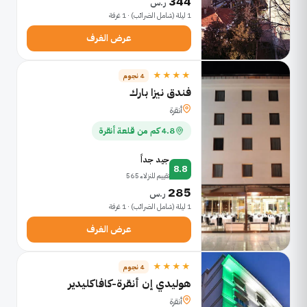
344
ر.س
1 ليلة (شامل الضرائب) · 1 غرفة
عرض الغرف
★★★★
4 نجوم
فندق نيزا بارك
أنقرة
4.8 كم من قلعة أنقرة
جيد جداً
8.8
تقييم للنزلاء 565
285
ر.س
1 ليلة (شامل الضرائب) · 1 غرفة
عرض الغرف
★★★★
4 نجوم
هوليدي إن أنقرة-كافاكليدير
أنقرة