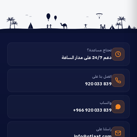
تحتاج مساعدة؟
دعم 24/7 على مدار الساعة
اتصل بنا على
920 033 839
واتساب
+966 920 033 839
راسلنا على
info@otlaat.com