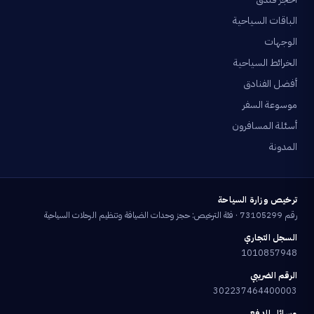
الباقات السياحية
الوجهات
الخرائط السياحية
أفضل الفنادق
موسوعة السفر
أسئلة المسافرون
المدونة
ترخيص وزارة السياحة
رقم 73105299 · فئة الترخيص: حجز وحدات الضيافة وتنظيم الرحلات السياحية
السجل التجاري
1010857948
الرقم الضريبي
302237464400003
وسائل الدفع