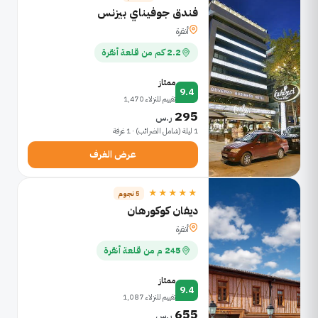
فندق جوفيناي بيزنس
أنقرة
2.2 كم من قلعة أنقرة
ممتاز
9.4
تقييم للنزلاء 1,470
295
ر.س
1 ليلة (شامل الضرائب) · 1 غرفة
عرض الغرف
★★★★★
5 نجوم
ديفان كوكورهان
أنقرة
245 م من قلعة أنقرة
ممتاز
9.4
تقييم للنزلاء 1,087
655
ر.س