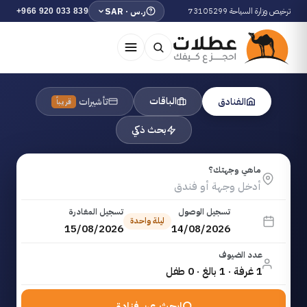
ترخيص وزارة السياحة 73105299
ر.س · SAR
+966 920 033 839
الباقات
الفنادق
تأشيرات
قريباً
بحث ذكي
ماهي وجهتك؟
تسجيل الوصول
تسجيل المغادرة
ليلة واحدة
15/08/2026
14/08/2026
عدد الضيوف
1 غرفة · 1 بالغ · 0 طفل
ابحث عن فنادق