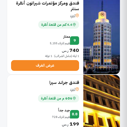
فندق ومركز مؤتمرات شيراتون أنقرة
سنتر
أنقرة
4.4 كم من قلعة أنقرة
ممتاز
9
تقييم للنزلاء 5,155
740
ر.س
1 ليلة (شامل الضرائب) · 1 غرفة
عرض الغرف
فندق جراند سيرا
أنقرة
606 م من قلعة أنقرة
جيد جداً
8.8
تقييم للنزلاء 728
199
ر.س