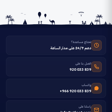
تحتاج مساعدة؟
دعم 24/7 على مدار الساعة
اتصل بنا على
920 033 839
واتساب
+966 920 033 839
راسلنا على