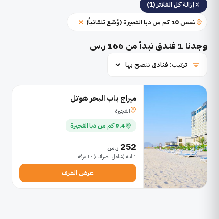
إزالة كل الفلاتر (1)
ضمن 10 كم من دبا الفجيرة (وُسِّع تلقائياً)
وجدنا
1
فندق تبدأ من 166 ر.س
ميراج باب البحر هوتل
الفجيرة
9.4 كم من دبا الفجيرة
252
ر.س
1 ليلة (شامل الضرائب) · 1 غرفة
عرض الغرف