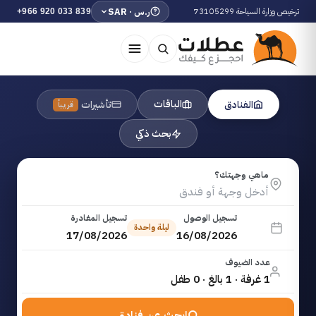
ترخيص وزارة السياحة 73105299
ر.س · SAR
+966 920 033 839
الباقات
الفنادق
تأشيرات
قريباً
بحث ذكي
ماهي وجهتك؟
تسجيل الوصول
تسجيل المغادرة
ليلة واحدة
17/08/2026
16/08/2026
عدد الضيوف
1 غرفة · 1 بالغ · 0 طفل
ابحث عن فنادق