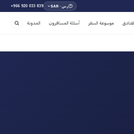
ر.س · SAR
+966 920 033 839
فنادق
موسوعة السفر
أسئلة المسافرون
المدونة