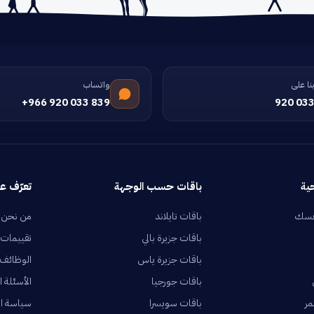
نا على
واتساب
+966 920 033 839
920 033
ية
باقات حسب الوجهة
تعرّف عل
فسك
باقات تايلاند
من نحن
باقات جزيرة بالي
تقييمات 
باقات جزيرة ياس
الوظائف
باقات جورجيا
الأسئلة ا
مر
باقات سويسرا
سياسة ا