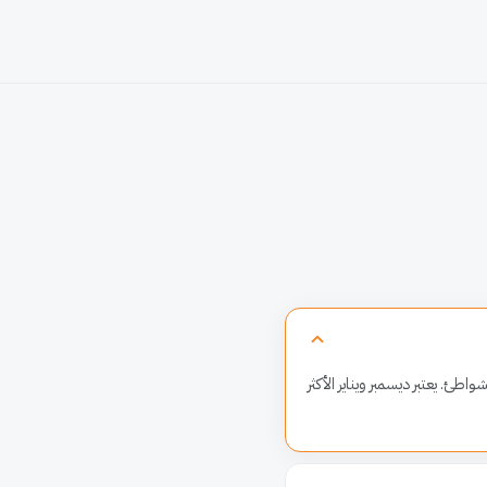
(20-30°C) مثاليًا للأنشطة الخارجية والشواطئ. يعتبر ديسمبر ويناير الأكثر