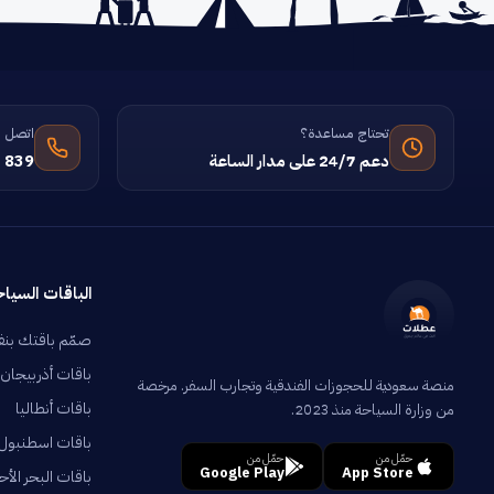
تحتاج مساعدة؟
اتصل ب
دعم 24/7 على مدار الساعة
 839
الباقات السياح
صمّم باقتك بن
باقات أذربيجان
منصة سعودية للحجوزات الفندقية وتجارب السفر. مرخصة
باقات أنطاليا
من وزارة السياحة منذ 2023.
باقات اسطنبول
حمّل من
حمّل من
Google Play
App Store
باقات البحر الأح