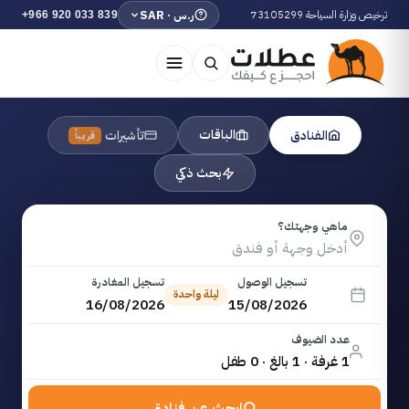
ترخيص وزارة السياحة 73105299
ر.س · SAR
+966 920 033 839
الباقات
الفنادق
تأشيرات
قريباً
بحث ذكي
ماهي وجهتك؟
تسجيل الوصول
تسجيل المغادرة
ليلة واحدة
16/08/2026
15/08/2026
عدد الضيوف
1 غرفة · 1 بالغ · 0 طفل
ابحث عن فنادق