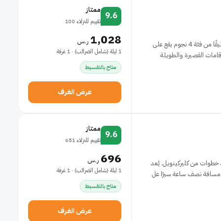
ممتاز
9.6
تقييم للنزلاء 100
1,028
ر.س
يُعد فندق The July - London Victoria فندقًا جديدًا أنيقًا من فئة 4 نجوم يقع على
1 ليلة (شامل الضرائب) · 1 غرفة
متاح بالتقسيط
عرض الغرف
ممتاز
9.6
تقييم للنزلاء 651
696
ر.س
وحدة، وهو على بُعد خطوات من كليركينويل. يُعد
1 ليلة (شامل الضرائب) · 1 غرفة
 مسافة نصف ساعة سيرًا عل
متاح بالتقسيط
عرض الغرف