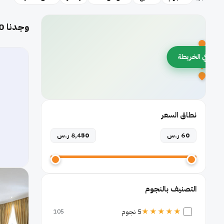
وجدنا
0
رض في الخريطة
نطاق السعر
60 ر.س
8,450 ر.س
التصنيف بالنجوم
★★★★★
5 نجوم
105