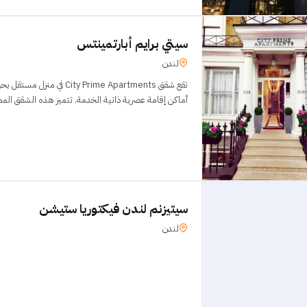
سيتي برايم أبارتمينتس
لندن
تقع شقق City Prime Apartments
أماكن إقامة عصرية ذاتية الخدمة. تتميز هذه الشقق المصنفة 4 نجوم بموقعها
سيتيزنم لندن فيكتوريا ستيشن
لندن