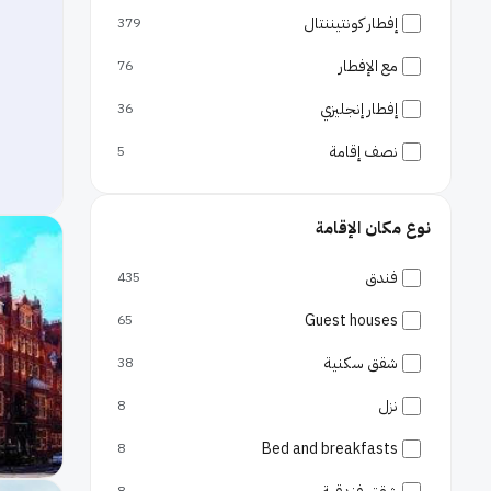
كوفنت غاردن
شورديتش
15
إفطار كونتيننتال
379
وسط لندن
جرينيتش
14
مع الإفطار
76
حدائق
لامبيث
12
إفطار إنجليزي
36
هايد بارك
برنت
10
نصف إقامة
5
مطارات
بادنغتون
10
مطار جاتويك
نوع مكان الإقامة
ويمبلدون
مطار هيثرو
7
الدجيت
7
فندق
435
باتيرسي
5
Guest houses
65
هاكني
5
شقق سكنية
38
تشيسويك
5
نزل
8
واندسوورث
5
Bed and breakfasts
8
دوكلاندز
5