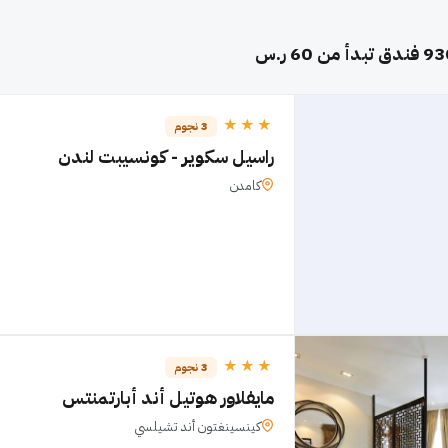
93
فندق تبدأ من 60 ر.س
★★★
3 نجوم
راسيل سكوير - كونسيبت لندن
كامدن
★★★
3 نجوم
مايفلاور هوتيل أند أبارتمنتس
كينسينغتون أند تشيلسي