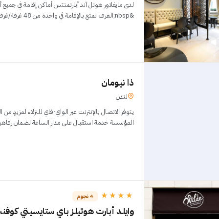
لدى مايفلاور هوتل آند أبارتمنتس أماكن إقامة في جميع أ
&nbsp;الغرف تمتع بالإقامة في واحدة من 48 غرفة/غرف الضيافة التي تحتوي عل
ذا نيومان
لندن
يتوفر الاتصال بالإنترنت عبر الواي-فاي للنزلاء لمزيدٍ من 
المؤسسة خدمة استقبال على مدار الساعة لضمان رفاهية
★★★★
4 نجوم
وايلد أبارت هوتيلز باي ستايسيتي كوف