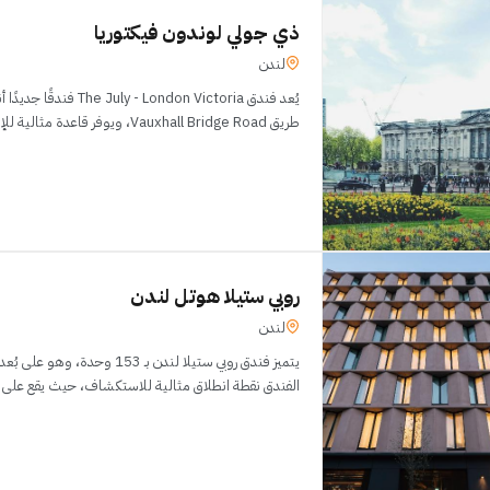
ذي جولي لوندون فيكتوريا
لندن
طريق Vauxhall Bridge Road، ويوفر قاعدة مثالية للإقامات القصيرة والطويلة
روبي ستيلا هوتل لندن
لندن
يتميز فندق روبي ستيلا لندن بـ 153 
الفندق نقطة انطلاق مثالية للاستكشاف، حيث يقع على