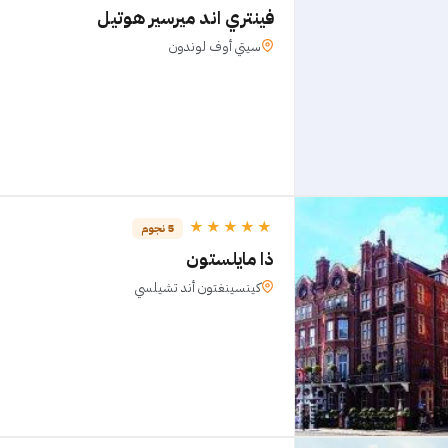
فينتري اند ميرسير هوتيل
سيتي أوف لوندون
★★★★★
5 نجوم
ذا مايلستون
كينسينغتون أند تشيلسي