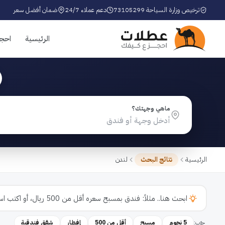
ترخيص وزارة السياحة 73105299
دعم عملاء 24/7
ضمان أفضل سعر
الرئيسية
احج
ماهي وجهتك؟
الرئيسية
نتائج البحث
لندن
جرّب:
5 نجوم
مسبح
أقل من 500
إفطار
شقق فندقية