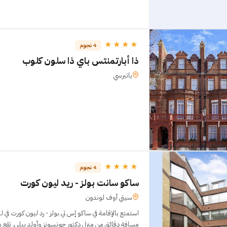
★★★★
4 نجوم
ذا أبارتمنتس باي ذا سلون كلوب
باتيرسي
★★★★
4 نجوم
ساكو سانت بولز - ريد ليون كورت
سيتي أوف لوندون
استمتع بالإقامة في ساكو إس تي بولز - رد ليون كورت في
مسافة دقائق من منزل دكتور جونسونز وأولد بيلي. تقع هذه المنشأة السياحية