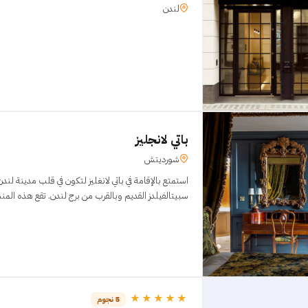
لندن
باتي لانجليز
شورديتش
استمتع بالإقامة في باتي لانغليز لتكون في قلب مدينة ل
سبيتالفيلدز القديم وبالقرب من برج لندن. تقع هذه المنشأة السياحية التي تح
★★★★★
5 نجوم