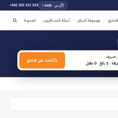
ر.س · SAR
+966 920 033 839
فنادق
موسوعة السفر
أسئلة المسافرون
المدونة
 الضيوف
ابحث عن فنادق