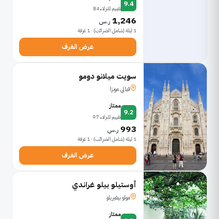
9.4
تقييم للنزلاء 84
1,246
ر.س
1 ليلة (شامل الضرائب) · 1 غرفة
عرض الغرف
سويت ميلانو دومو
فيالي مونزا
ممتاز
9.2
تقييم للنزلاء 97
993
ر.س
1 ليلة (شامل الضرائب) · 1 غرفة
عرض الغرف
أوستيلو بيلو غراندي
مولو بيفيريلو
ممتاز