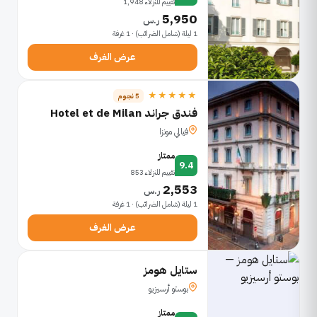
تقييم للنزلاء 1,948
5,950
ر.س
1 ليلة (شامل الضرائب) · 1 غرفة
عرض الغرف
★★★★★
5 نجوم
فندق جراند Hotel et de Milan
فيالي مونزا
ممتاز
9.4
تقييم للنزلاء 853
2,553
ر.س
1 ليلة (شامل الضرائب) · 1 غرفة
عرض الغرف
ستايل هومز
بوستو أرسيزيو
ممتاز