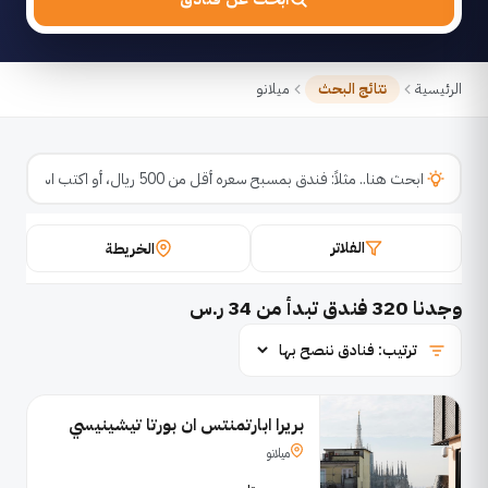
الرئيسية
نتائج البحث
ميلانو
الفلاتر
الخريطة
وجدنا
320
فندق تبدأ من 34 ر.س
بريرا ابارتمنتس ان بورتا تيشينيسي
ميلانو