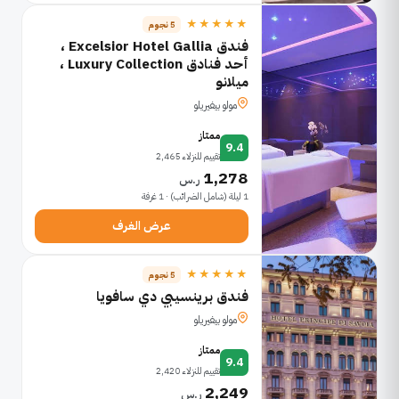
★★★★★
5 نجوم
فندق Excelsior Hotel Gallia ،
أحد فنادق Luxury Collection ،
ميلانو
مولو بيفيريلو
ممتاز
9.4
تقييم للنزلاء 2,465
1,278
ر.س
1 ليلة (شامل الضرائب) · 1 غرفة
عرض الغرف
★★★★★
5 نجوم
فندق برينسيبي دي سافويا
مولو بيفيريلو
ممتاز
9.4
تقييم للنزلاء 2,420
2,249
ر.س