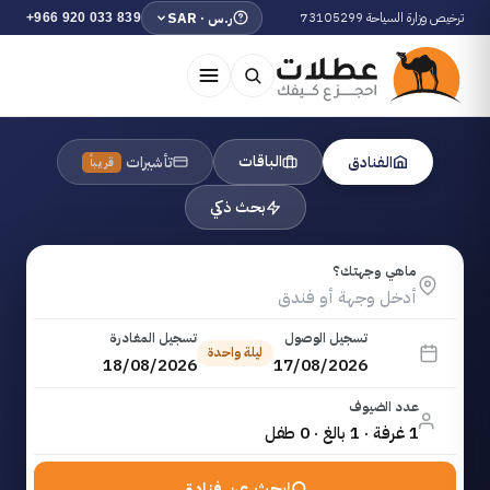
ترخيص وزارة السياحة 73105299
ر.س · SAR
+966 920 033 839
الباقات
الفنادق
تأشيرات
قريباً
بحث ذكي
ماهي وجهتك؟
تسجيل الوصول
تسجيل المغادرة
ليلة واحدة
18/08/2026
17/08/2026
عدد الضيوف
1 غرفة · 1 بالغ · 0 طفل
ابحث عن فنادق