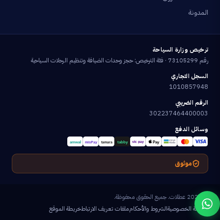
المدونة
ترخيص وزارة السياحة
رقم 73105299 · فئة الترخيص: حجز وحدات الضيافة وتنظيم الرحلات السياحية
السجل التجاري
1010857948
الرقم الضريبي
302237464400003
وسائل الدفع
موثوق
© 2026 عطلات. جميع الحقوق محفوظة.
سياسة الخصوصية
الشروط والأحكام
ملفات تعريف الارتباط
خريطة الموقع