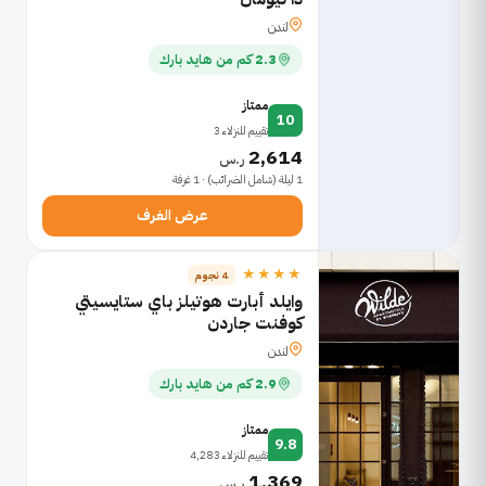
لندن
2.3 كم من هايد بارك
ممتاز
10
تقييم للنزلاء 3
2,614
ر.س
1 ليلة (شامل الضرائب) · 1 غرفة
عرض الغرف
★★★★
4 نجوم
وايلد أبارت هوتيلز باي ستايسيتي
كوفنت جاردن
لندن
2.9 كم من هايد بارك
ممتاز
9.8
تقييم للنزلاء 4,283
1,369
ر.س