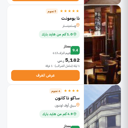
★★★★★
5 نجوم
ذا بومونت
وستمينستر
1.0 كم من هايد بارك
ممتاز
9.4
تقييم للنزلاء 613
5,182
ر.س
1 ليلة (شامل الضرائب) · 1 غرفة
عرض الغرف
★★★★
4 نجوم
ساكو ذا كانون
سيتي أوف لوندون
4.9 كم من هايد بارك
ممتاز