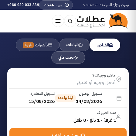
ترخيص وزارة السياحة 73105299
ر.س · SAR
+966 920 033 839
الباقات
الفنادق
تأشيرات
قريباً
بحث ذكي
ماهي وجهتك؟
تسجيل الوصول
تسجيل المغادرة
ليلة واحدة
15/08/2026
14/08/2026
عدد الضيوف
1 غرفة · 1 بالغ · 0 طفل
ابحث عن فنادق