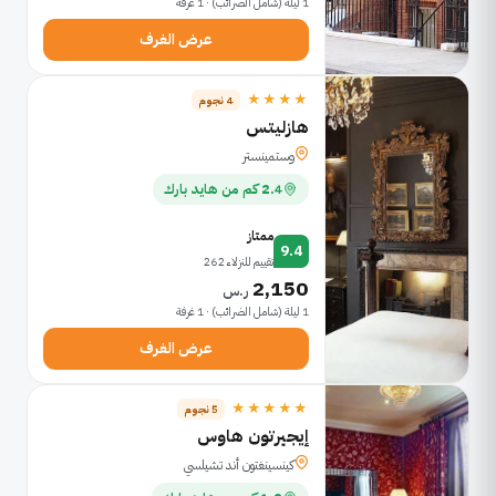
1 ليلة (شامل الضرائب) · 1 غرفة
عرض الغرف
★★★★
4 نجوم
هازليتس
وستمينستر
2.4 كم من هايد بارك
ممتاز
9.4
تقييم للنزلاء 262
2,150
ر.س
1 ليلة (شامل الضرائب) · 1 غرفة
عرض الغرف
★★★★★
5 نجوم
إيجيرتون هاوس
كينسينغتون أند تشيلسي