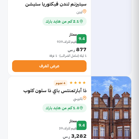
سيتيزنم لندن فيكتوريا ستيشن
لندن
2.1 كم من هايد بارك
ممتاز
9.4
تقييم للنزلاء 939
877
ر.س
1 ليلة (شامل الضرائب) · 1 غرفة
عرض الغرف
★★★★
4 نجوم
ذا أبارتمنتس باي ذا سلون كلوب
باتيرسي
1.8 كم من هايد بارك
ممتاز
9.4
تقييم للنزلاء 39
3,282
ر.س