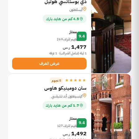
ذي بوستانسي هوتيل
أيسلنغتون
4.5 كم من هايد بارك
ممتاز
9.4
تقييم للنزلاء 269
1,477
ر.س
1 ليلة (شامل الضرائب) · 1 غرفة
عرض الغرف
★★★★★
5 نجوم
سان دومينيكو هاوس
كينسينغتون أند تشيلسي
1.7 كم من هايد بارك
ممتاز
9.4
تقييم للنزلاء 127
1,492
ر.س