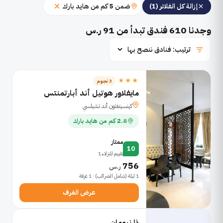
ضمن 5 كم من هايد بارك
إزالة كل الفلاتر (1)
وجدنا
610
فندق تبدأ من 91 ر.س
★★★
3 نجوم
مايفلاور هوتيل أند أبارتمنتس
كينسينغتون أند تشيلسي
2.8 كم من هايد بارك
ممتاز
10
تقييم للنزلاء 1
756
ر.س
1 ليلة (شامل الضرائب) · 1 غرفة
عرض الغرف
ذا نيومان