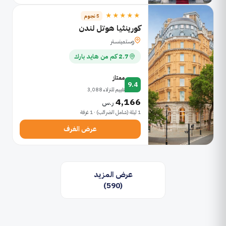
★★★★★
5 نجوم
كورينثيا هوتل لندن
وستمينستر
2.7 كم من هايد بارك
ممتاز
9.4
تقييم للنزلاء 3,088
4,166
ر.س
1 ليلة (شامل الضرائب) · 1 غرفة
عرض الغرف
عرض المزيد
(590)