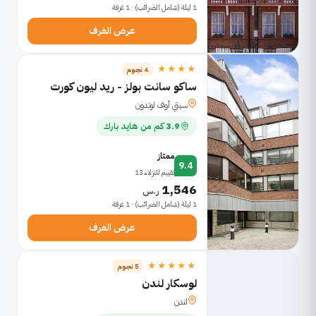
1 ليلة (شامل الضرائب) · 1 غرفة
عرض الغرف
★★★★
4 نجوم
ساكو سانت بولز - ريد ليون كورت
سيتي أوف لوندون
3.9 كم من هايد بارك
ممتاز
9.4
تقييم للنزلاء 13
1,546
ر.س
1 ليلة (شامل الضرائب) · 1 غرفة
عرض الغرف
★★★★★
5 نجوم
لوسكار لندن
لندن