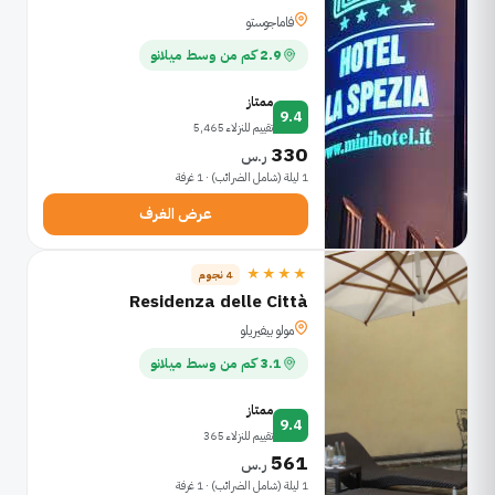
فاماجوستو
2.9 كم من وسط ميلانو
ممتاز
9.4
تقييم للنزلاء 5,465
330
ر.س
1 ليلة (شامل الضرائب) · 1 غرفة
عرض الغرف
★★★★
4 نجوم
Residenza delle Città
مولو بيفيريلو
3.1 كم من وسط ميلانو
ممتاز
9.4
تقييم للنزلاء 365
561
ر.س
1 ليلة (شامل الضرائب) · 1 غرفة