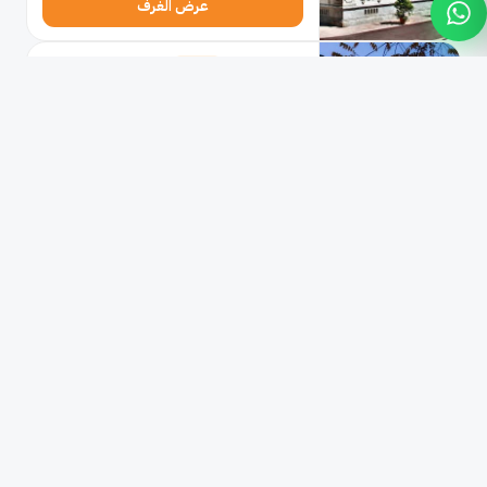
عرض الغرف
★★★★★
5 نجوم
فندق برينسيبي دي سافويا
مولو بيفيريلو
1.8 كم من وسط ميلانو
ممتاز
9.4
تقييم للنزلاء 2,420
2,280
ر.س
1 ليلة (شامل الضرائب) · 1 غرفة
عرض الغرف
★★★★★
5 نجوم
بارك حياة ميلانو
فيالي مونزا
199 م من وسط ميلانو