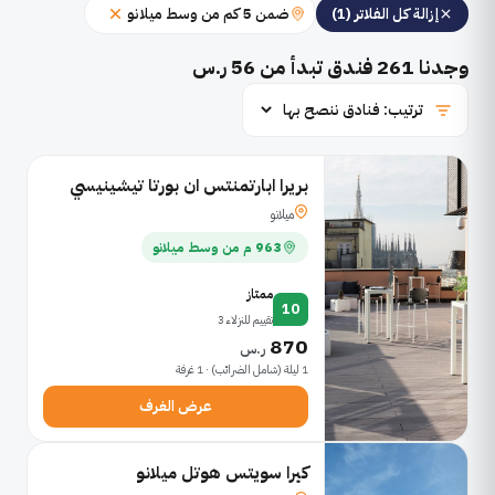
ضمن 5 كم من وسط ميلانو
إزالة كل الفلاتر (1)
وجدنا
261
فندق تبدأ من 56 ر.س
بريرا ابارتمنتس ان بورتا تيشينيسي
ميلانو
963 م من وسط ميلانو
ممتاز
10
تقييم للنزلاء 3
870
ر.س
1 ليلة (شامل الضرائب) · 1 غرفة
عرض الغرف
كيرا سويتس هوتل ميلانو