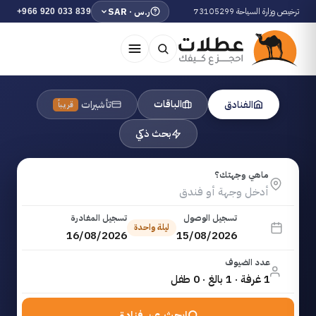
ترخيص وزارة السياحة 73105299
ر.س · SAR
+966 920 033 839
الباقات
الفنادق
تأشيرات
قريباً
بحث ذكي
ماهي وجهتك؟
تسجيل الوصول
تسجيل المغادرة
ليلة واحدة
16/08/2026
15/08/2026
عدد الضيوف
1 غرفة · 1 بالغ · 0 طفل
ابحث عن فنادق