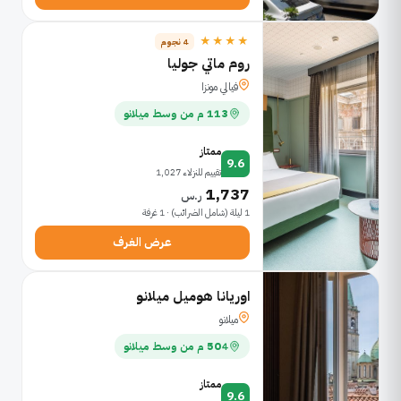
★★★★
4 نجوم
روم ماتي جوليا
فيالي مونزا
113 م من وسط ميلانو
ممتاز
9.6
تقييم للنزلاء 1,027
1,737
ر.س
1 ليلة (شامل الضرائب) · 1 غرفة
عرض الغرف
اوريانا هوميل ميلانو
ميلانو
504 م من وسط ميلانو
ممتاز
9.6