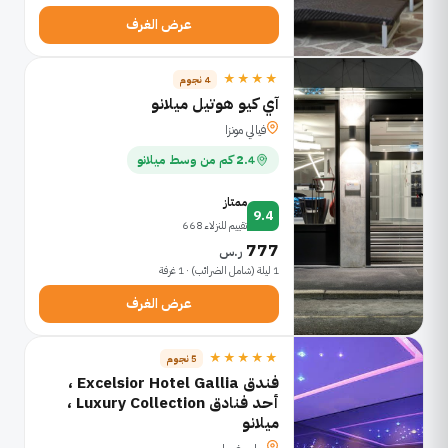
عرض الغرف
★★★★
4 نجوم
آي كيو هوتيل ميلانو
فيالي مونزا
2.4 كم من وسط ميلانو
ممتاز
9.4
تقييم للنزلاء 668
777
ر.س
1 ليلة (شامل الضرائب) · 1 غرفة
عرض الغرف
★★★★★
5 نجوم
فندق Excelsior Hotel Gallia ،
أحد فنادق Luxury Collection ،
ميلانو