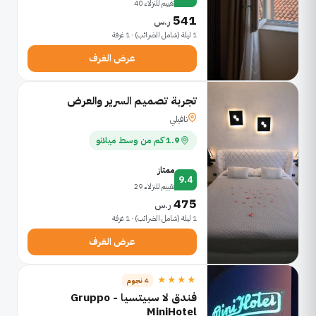
تقييم للنزلاء 40
541
ر.س
1 ليلة (شامل الضرائب) · 1 غرفة
عرض الغرف
تجربة تصميم السرير والعرض
نافيلي
1.9 كم من وسط ميلانو
ممتاز
9.4
تقييم للنزلاء 29
475
ر.س
1 ليلة (شامل الضرائب) · 1 غرفة
عرض الغرف
★★★★
4 نجوم
فندق لا سبيتسيا - Gruppo
MiniHotel