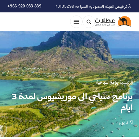
ترخيص الهيئة السعودية للسياحة 73105299
+966 920 033 839
الرئيسية
›
برامج سياحية
برنامج سياحي الى موريشيوس لمدة 3
أيام
🗓 3 يوم