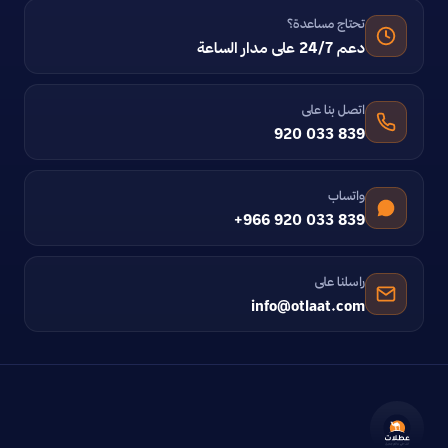
تحتاج مساعدة؟
دعم 24/7 على مدار الساعة
اتصل بنا على
920 033 839
واتساب
+966 920 033 839
راسلنا على
info@otlaat.com