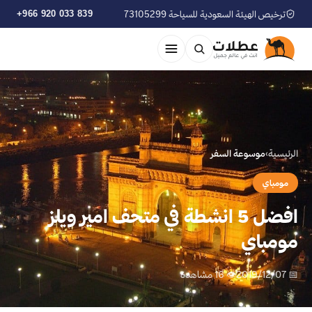
ترخيص الهيئة السعودية للسياحة 73105299
+966 920 033 839
الرئيسية
›
موسوعة السفر
مومباي
افضل 5 انشطة في متحف امير ويلز
مومباي
📅 2019/12/07
👁 16 مشاهدة