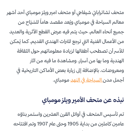
متحف تشاتراباتي شيفاجي أو متحف امير ويلز مومباي أحد أشهر
معالم السياحة في مومباي ويُعد مقصد هاماً للسُيّاح من
جميع أنحاء العالم، حيث يتم فيه عرض القطع الأثرية والعديد
من الأعمال الفنية التي ترجع للتراث الهندي القديم، كما يُمكن
للأسر أن تصطحب أطفالها لزيادة معلوماتهم حول الثقافة
الهندية وما بها من أسرار، ومشاهدة ما فيه من آثار
ومعروضات، بالإضافة إلى زيارة بعض الأماكن التاريخية في
أجمل مدن
السياحة في النهد
مومباي.
نبذه عن متحف الأمير ويلز مومباي
تم تأسيس المتحف في أوائل القرن العشرين واستمر بناؤه
عامين كاملين من بداية 1905 وحتى عام 1907 وتم افتتاحه