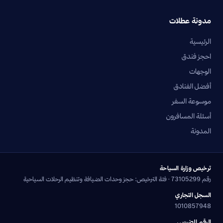
مدونة عطلات
الرئيسية
احجز فندق
الوجهات
أفضل الفنادق
موسوعة السفر
أسئلة المسافرون
المدونة
ترخيص وزارة السياحة
رقم 73105299 · فئة الترخيص: حجز وحدات الضيافة وتنظيم الرحلات السياحية
السجل التجاري
1010857948
الرقم الضريبي