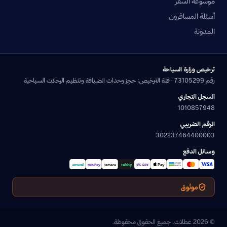
موسوعة السفر
أسئلة المسافرون
المدونة
ترخيص وزارة السياحة
رقم 73105299 · فئة الترخيص: حجز وحدات الضيافة وتنظيم الرحلات السياحية
السجل التجاري
1010857948
الرقم الضريبي
302237464400003
وسائل الدفع
موثوق
© 2026 عطلات. جميع الحقوق محفوظة.