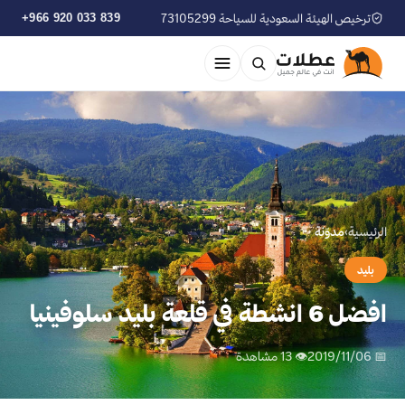
ترخيص الهيئة السعودية للسياحة 73105299
+966 920 033 839
الرئيسية
›
مدوّنة
بليد
افضل 6 انشطة في قلعة بليد سلوفينيا
📅 2019/11/06
👁 13 مشاهدة