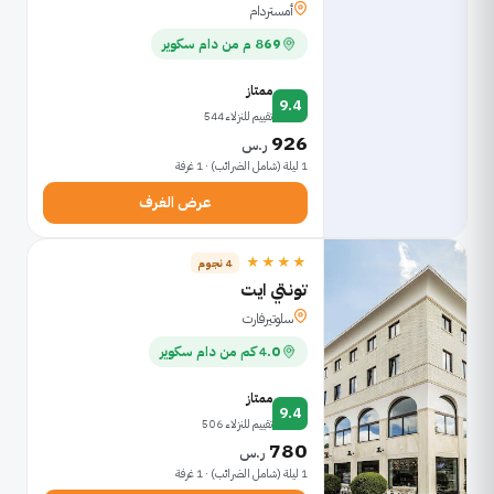
أمستردام
869 م من دام سكوير
ممتاز
9.4
تقييم للنزلاء 544
926
ر.س
1 ليلة (شامل الضرائب) · 1 غرفة
عرض الغرف
★★★★
4 نجوم
تونتي ايت
سلوتيرفارت
4.0 كم من دام سكوير
ممتاز
9.4
تقييم للنزلاء 506
780
ر.س
1 ليلة (شامل الضرائب) · 1 غرفة