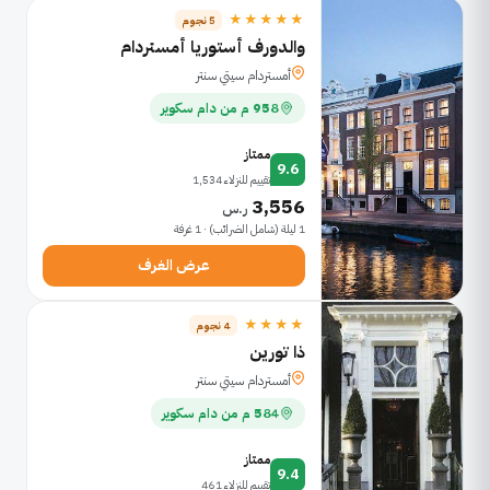
★★★★★
5 نجوم
والدورف أستوريا أمستردام
أمستردام سيتي سنتر
958 م من دام سكوير
ممتاز
9.6
تقييم للنزلاء 1,534
3,556
ر.س
1 ليلة (شامل الضرائب) · 1 غرفة
عرض الغرف
★★★★
4 نجوم
ذا تورين
أمستردام سيتي سنتر
584 م من دام سكوير
ممتاز
9.4
تقييم للنزلاء 461