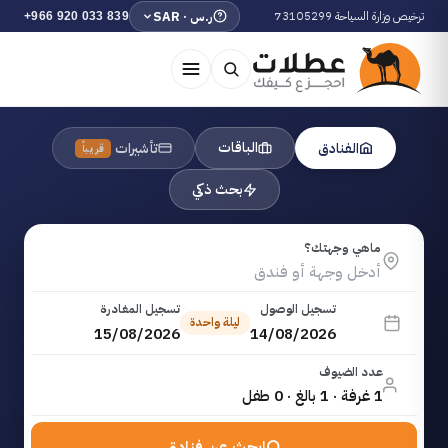
ترخيص وزارة السياحة 73105299
ر.س · SAR
+966 920 033 839
الباقات
الفنادق
تأشيرات
قريباً
بحث ذكي
ماهي وجهتك؟
تسجيل الوصول
تسجيل المغادرة
ليلة واحدة
15/08/2026
14/08/2026
عدد الضيوف
1 غرفة · 1 بالغ · 0 طفل
ابحث عن فنادق