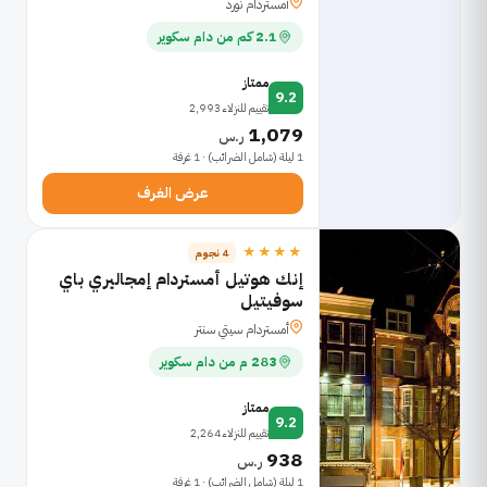
أمستردام نورد
2.1 كم من دام سكوير
ممتاز
9.2
تقييم للنزلاء 2,993
1,079
ر.س
1 ليلة (شامل الضرائب) · 1 غرفة
عرض الغرف
★★★★
4 نجوم
إنك هوتيل أمستردام إمجاليري باي
سوفيتيل
أمستردام سيتي سنتر
283 م من دام سكوير
ممتاز
9.2
تقييم للنزلاء 2,264
938
ر.س
1 ليلة (شامل الضرائب) · 1 غرفة