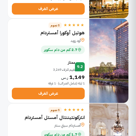
عرض الغرف
★★★★★
5 نجوم
هوتيل أوكورا أمستردام
أود زويد
2.7 كم من دام سكوير
ممتاز
9.2
تقييم للنزلاء 3,249
1,149
ر.س
1 ليلة (شامل الضرائب) · 1 غرفة
عرض الغرف
★★★★★
5 نجوم
انتركونتيننتال أمستل أمستردام
أمستردام سيتي سنتر
1.7 كم من دام سكوير