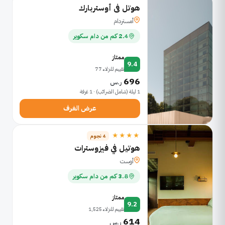
هوتل فى أوستربارك
أمستردام
2.4 كم من دام سكوير
ممتاز
9.4
تقييم للنزلاء 77
696
ر.س
1 ليلة (شامل الضرائب) · 1 غرفة
عرض الغرف
★★★★
4 نجوم
هوتيل في فيزوسترات
أوست
3.8 كم من دام سكوير
ممتاز
9.2
تقييم للنزلاء 1,525
614
ر.س