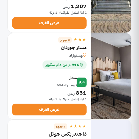
1,207
ر.س
1 ليلة (شامل الضرائب) · 1 غرفة
عرض الغرف
★★★
3 نجوم
مستر جوردان
ويستربارك
916 م من دام سكوير
ممتاز
9.4
تقييم للنزلاء 594
851
ر.س
1 ليلة (شامل الضرائب) · 1 غرفة
عرض الغرف
★★★★
4 نجوم
ذا هندريكس هوتل