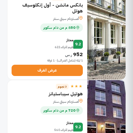
بانكس مانشن - أول إنكلوسيف
هوتل
أمستردام سيتي سنتر
850 م من دام سكوير
ممتاز
9.2
تقييم للنزلاء 622
952
ر.س
1 ليلة (شامل الضرائب) · 1 غرفة
عرض الغرف
★★★
3 نجوم
هوتيل سيباستيانز
أمستردام سيتي سنتر
720 م من دام سكوير
ممتاز
9.2
تقييم للنزلاء 560