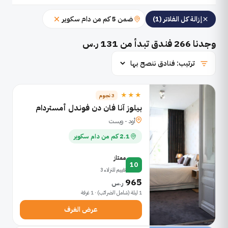
ضمن 5 كم من دام سكوير
إزالة كل الفلاتر (1)
وجدنا
266
فندق تبدأ من 131 ر.س
★★★
3 نجوم
بيلوز آنا فان دن فوندل أمستردام
أود - ويست
2.1 كم من دام سكوير
ممتاز
10
تقييم للنزلاء 3
965
ر.س
1 ليلة (شامل الضرائب) · 1 غرفة
عرض الغرف