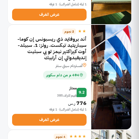
1 ليلة (شامل الضرائب) · 1 غرفة
عرض الغرف
★★
2 نجوم
أند بروفايد ذي ريسبونس إن كوما-
سيباريتيد تيكست. رولز: 1. سبيلد-
أوت كيراكتير نيمز تو بي سبليت
إنديفيدوالي إن أرابيك
أمستردام سيتي سنتر
494 م من دام سكوير
ممتاز
9.2
تقييم للنزلاء 385
776
ر.س
1 ليلة (شامل الضرائب) · 1 غرفة
عرض الغرف
★★★★
4 نجوم