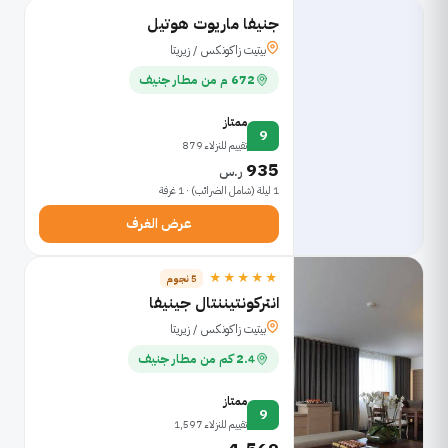
جنيفا ماريوت هوتيل
بيتيت زاكونكس / زيريتا
672 م من مطار جنيف
ممتاز
9
تقييم للنزلاء 879
935
ر.س
1 ليلة (شامل الضرائب) · 1 غرفة
عرض الغرف
★★★★★
5 نجوم
انتركونتيننتال جينيفا
بيتيت زاكونكس / زيريتا
2.4 كم من مطار جنيف
ممتاز
9
تقييم للنزلاء 1,597