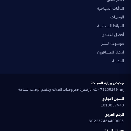
الباقات السياحية
الوجهات
الخرائط السياحية
أفضل الفنادق
موسوعة السفر
أسئلة المسافرون
المدونة
ترخيص وزارة السياحة
رقم 73105299 · فئة الترخيص: حجز وحدات الضيافة وتنظيم الرحلات السياحية
السجل التجاري
1010857948
الرقم الضريبي
302237464400003
وسائل الدفع