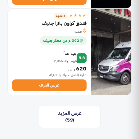
★★★★
4 نجوم
فندق كراون بلازا جنيف
جنيف
392 م من مطار جنيف
جيد جداً
8.8
تقييم للنزلاء 2,056
620
ر.س
1 ليلة (شامل الضرائب) · 1 غرفة
عرض الغرف
عرض المزيد
(59)