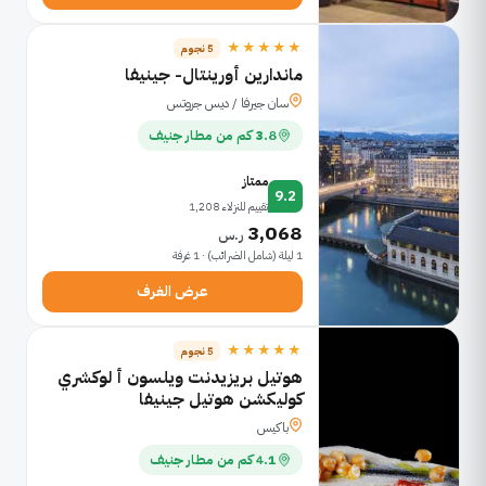
★★★★★
5 نجوم
ماندارين أورينتال- جينيفا
سان جيرفا / ديس جروتس
3.8 كم من مطار جنيف
ممتاز
9.2
تقييم للنزلاء 1,208
3,068
ر.س
1 ليلة (شامل الضرائب) · 1 غرفة
عرض الغرف
★★★★★
5 نجوم
هوتيل بريزيدنت ويلسون أ لوكشري
كوليكشن هوتيل جينيفا
باكيس
4.1 كم من مطار جنيف