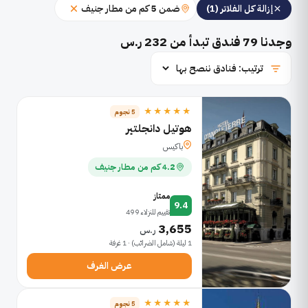
ضمن 5 كم من مطار جنيف
إزالة كل الفلاتر (1)
وجدنا
79
فندق تبدأ من 232 ر.س
★★★★★
5 نجوم
هوتيل دانجلتير
باكيس
4.2 كم من مطار جنيف
ممتاز
9.4
تقييم للنزلاء 499
3,655
ر.س
1 ليلة (شامل الضرائب) · 1 غرفة
عرض الغرف
★★★★★
5 نجوم