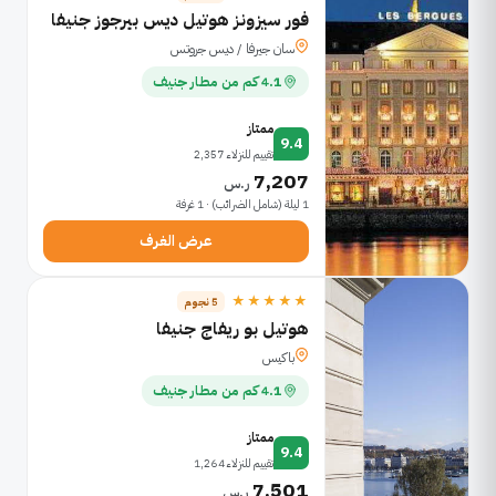
فور سيزونز هوتيل ديس بيرجوز جنيفا
سان جيرفا / ديس جروتس
4.1 كم من مطار جنيف
ممتاز
9.4
تقييم للنزلاء 2,357
7,207
ر.س
1 ليلة (شامل الضرائب) · 1 غرفة
عرض الغرف
★★★★★
5 نجوم
هوتيل بو ريفاج جنيفا
باكيس
4.1 كم من مطار جنيف
ممتاز
9.4
تقييم للنزلاء 1,264
7,501
ر.س