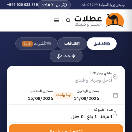
ترخيص وزارة السياحة 73105299
ر.س · SAR
+966 920 033 839
الباقات
الفنادق
تأشيرات
قريباً
بحث ذكي
ماهي وجهتك؟
تسجيل الوصول
تسجيل المغادرة
ليلة واحدة
15/08/2026
14/08/2026
عدد الضيوف
1 غرفة · 1 بالغ · 0 طفل
ابحث عن فنادق