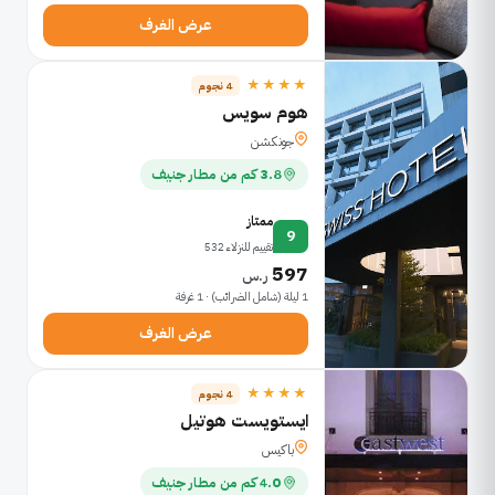
عرض الغرف
★★★★
4 نجوم
هوم سويس
جونكشن
3.8 كم من مطار جنيف
ممتاز
9
تقييم للنزلاء 532
597
ر.س
1 ليلة (شامل الضرائب) · 1 غرفة
عرض الغرف
★★★★
4 نجوم
ايستويست هوتيل
باكيس
4.0 كم من مطار جنيف