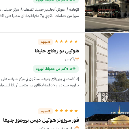
سيرا من حمامات باكوي و7 دقيقة/دقائق مشيا على الأقدام من جزيرة روسياو.
★★★★★
5 نجوم
هوتيل بو ريفاج جنيفا
باكيس
1.3 كم من حديقة الورود
نافورة جت دو و7 دقيقة/دقائق من متحف أريانا للسيراميك والزجاج. الإقامة
★★★★★
5 نجوم
فور سيزونز هوتيل ديس بيرجوز جنيفا
سان جيرفا / ديس جروتس