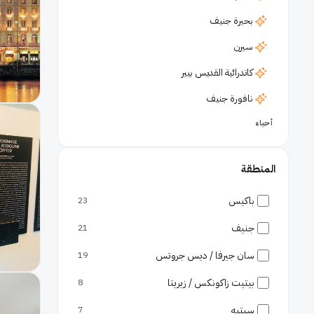
بحيرة جنيف
سيرن
كاتدرائية القديس بيير
نافورة جنيف
أحياء
البلدة القديمة جنيف
المنطقة
وسط جنيف
حدائق
باكيس
23
حديقة الورود
جنيف
21
مطارات
سان جيرفا / ديس جروتس
19
مطار جنيف
بيتيت زاكونكس / زيريتا
8
سيتيه
7