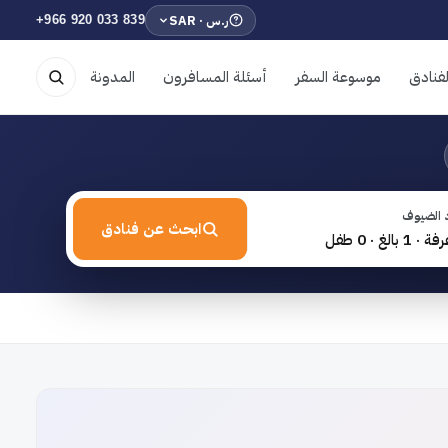
ر.س · SAR
+966 920 033 839
فنادق
موسوعة السفر
أسئلة المسافرون
المدونة
 الضيوف
ابحث عن فنادق