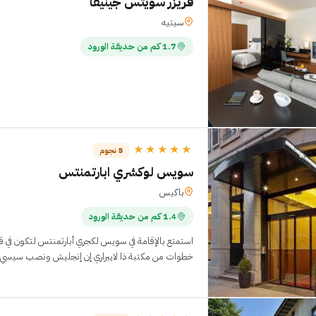
فريزر سويتس جينيفا
سيتيه
1.7 كم من حديقة الورود
★★★★★
5 نجوم
سويس لوكشري ابارتمنتس
باكيس
1.4 كم من حديقة الورود
استمتع بالإقامة في سويس لكجري أبارتمنتس لتكون في
التي