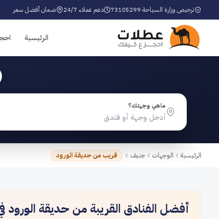
ترخيص وزارة السياحة 73105299
دعم عملاء 24/7
ضمان أفضل سعر
الرئيسية
احج
ماهي وجهتك؟
الرئيسية
الوجهات
جنيف
قريب من حديقة الورود
أفضل الفنادق القريبة من حديقة الورود ف