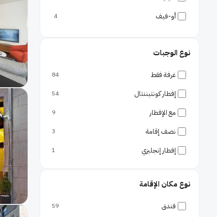
أو-فيف
4
أكاسيا
3
نوع الوجبات
جونكشن
2
نيون
2
غرفة فقط
84
إفطار كونتيننتال
54
مع الإفطار
9
نصف إقامة
3
إفطار إنجليزي
1
نوع مكان الإقامة
فندق
59