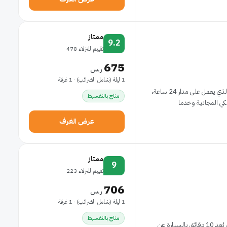
ممتاز
9.2
تقييم للنزلاء 478
675
ر.س
1 ليلة (شامل الضرائب) · 1 غرفة
استمتع بفرص الترفيه المتاحة مثل مركز اللياقة البدنية الذي يعمل على مدار 24 ساعة،
متاح بالتقسيط
لكي المجانية وخدما
عرض الغرف
ممتاز
9
تقييم للنزلاء 223
706
ر.س
1 ليلة (شامل الضرائب) · 1 غرفة
متاح بالتقسيط
إذا أقمت في هوتل إديلويس، ستكون في مركز جنيف، على بُعد 10 دقائق بالسيارة عن