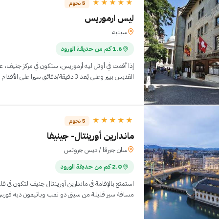
★★★★★
5 نجوم
ليس ارموريس
سيتيه
1.6 كم من حديقة الورود
إذا أقمت في أوتل ليه أرموريس، ستكون في مركز جنيف، ع
القديس بيير وعلى بُعد 3 دقيقة/دقائق سيرا على الأقدام من ميدان بورج دي فور
★★★★★
5 نجوم
ماندارين أورينتال- جينيفا
سان جيرفا / ديس جروتس
2.0 كم من حديقة الورود
استمتع بالإقامة في ماندارين أورينتال جنيف لتكون في 
مسافة سير قليلة من سيتى دو تمب وباتيمون ديه فورس موتريس. تقع ه