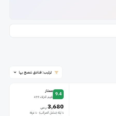
ممتاز
9.4
تقييم للنزلاء 499
3,680
ر.س
1 ليلة (شامل الضرائب) · 1 غرفة