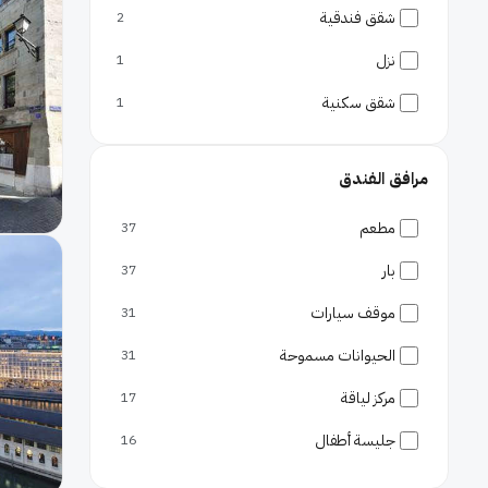
شقق فندقية
2
نزل
1
شقق سكنية
1
مرافق الفندق
مطعم
37
بار
37
موقف سيارات
31
الحيوانات مسموحة
31
مركز لياقة
17
جليسة أطفال
16
على الشاطئ
14