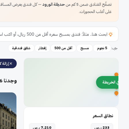
تصفّح الفنادق ضمن 5 كم من
حديقة الورود
— كل فندق يعرض المسافة ب
على أغلب الحجوزات.
جرّب:
5 نجوم
مسبح
أقل من 500
إفطار
شقق فندقية
إزالة كل
وجدنا
6
رض في الخريطة
نطاق السعر
233 ر.س
7,210 ر.س