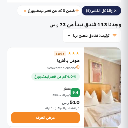
ضمن 5 كم من قصر نيمفنبورغ
إزالة كل الفلاتر (1)
وجدنا
113
فندق تبدأ من 73 ر.س
★★★
3 نجوم
هوتل بافاريا
Schwanthalerhohe
4.0 كم من قصر نيمفنبورغ
ممتاز
9.4
تقييم للنزلاء 559
510
ر.س
1 ليلة (شامل الضرائب) · 1 غرفة
عرض الغرف