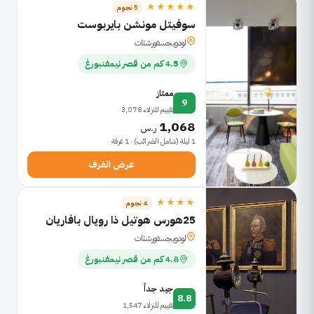
★★★★★
5 نجوم
سوفيتل مونشن بايربوست
لودويجسفورشتات
4.5 كم من قصر نيمفنبورغ
ممتاز
9
تقييم للنزلاء 3,078
1,068
ر.س
1 ليلة (شامل الضرائب) · 1 غرفة
عرض الغرف
★★★★
4 نجوم
25هورس هوتيل ذا رويال بافاريان
لودويجسفورشتات
4.8 كم من قصر نيمفنبورغ
جيد جداً
8.8
تقييم للنزلاء 1,547