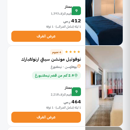
ممتاز
9
تقييم للنزلاء 1,393
412
ر.س
1 ليلة (شامل الضرائب) · 1 غرفة
عرض الغرف
★★★★
4 نجوم
نوفوتيل مونشن سيتي ارنولفبارك
نيوهاوسن - نيمفنبورغ
2.9 كم من قصر نيمفنبورغ
ممتاز
9
تقييم للنزلاء 2,218
464
ر.س
1 ليلة (شامل الضرائب) · 1 غرفة
عرض الغرف