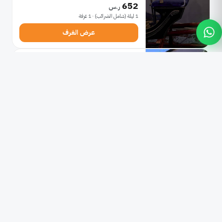
652
ر.س
1 ليلة (شامل الضرائب) · 1 غرفة
عرض الغرف
★★★
3 نجوم
هوتيل بلوتنبورغ
بازينج أوبرمينزينغ
3.2 كم من قصر نيمفنبورغ
جيد جداً
8.8
تقييم للنزلاء 200
329
ر.س
1 ليلة (شامل الضرائب) · 1 غرفة
عرض الغرف
★★★★
4 نجوم
ليوناردو رويال هوتيل ميونيخ