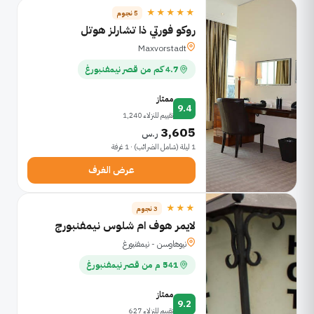
★★★★★
5 نجوم
روكو فورتي ذا تشارلز هوتل
Maxvorstadt
4.7 كم من قصر نيمفنبورغ
ممتاز
9.4
تقييم للنزلاء 1,240
3,605
ر.س
1 ليلة (شامل الضرائب) · 1 غرفة
عرض الغرف
★★★
3 نجوم
لايمر هوف ام شلوس نيمفنبورج
نيوهاوسن - نيمفنبورغ
541 م من قصر نيمفنبورغ
ممتاز
9.2
تقييم للنزلاء 627