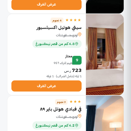
عرض الغرف
★★★★
4 نجوم
سيتي هوتيل اكسيلسيور
لودويجسفورشتات
4.8 كم من قصر نيمفنبورغ
ممتاز
9
تقييم للنزلاء 957
723
ر.س
1 ليلة (شامل الضرائب) · 1 غرفة
عرض الغرف
★★★
3 نجوم
في فيادي هوتل باير ٨٩
لودويجسفورشتات
4.2 كم من قصر نيمفنبورغ