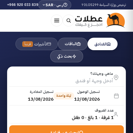
ترخيص وزارة السياحة 73105299
ر.س · SAR
+966 920 033 839
الباقات
الفنادق
تأشيرات
قريباً
بحث ذكي
ماهي وجهتك؟
تسجيل الوصول
تسجيل المغادرة
ليلة واحدة
13/08/2026
12/08/2026
عدد الضيوف
1 غرفة · 1 بالغ · 0 طفل
ابحث عن فنادق