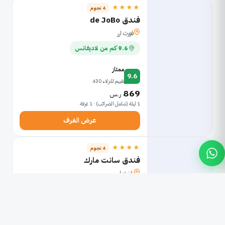
★★★★
4 نجوم
فندق de JoBo
فورث ارر
9.6 كم من لاديفانس
ممتاز
9.6
تقييم للنزلاء 430
869
ر.س
1 ليلة (شامل الضرائب) · 1 غرفة
عرض الغرف
★★★★
4 نجوم
فندق سانت مارك
ناينث ارر
7.4 كم من لاديفانس
ممتاز
9.6
تقييم للنزلاء 414