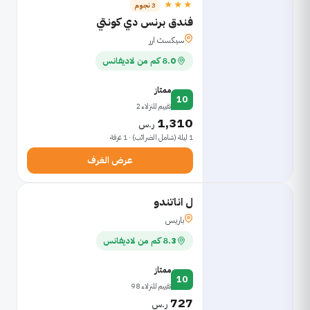
★★★
3 نجوم
فندق برنس دي كونتي
سيكسث ارر
8.0 كم من لاديفانس
ممتاز
10
تقييم للنزلاء 2
1,310
ر.س
1 ليلة (شامل الضرائب) · 1 غرفة
عرض الغرف
ل اناتندو
باريس
8.3 كم من لاديفانس
ممتاز
10
تقييم للنزلاء 98
727
ر.س