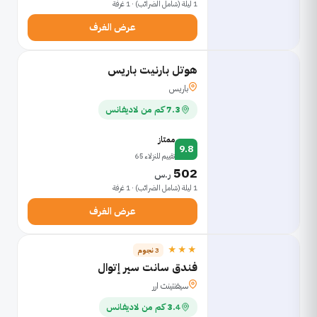
1 ليلة (شامل الضرائب) · 1 غرفة
عرض الغرف
هوتل بارنيت باريس
باريس
7.3 كم من لاديفانس
ممتاز
9.8
تقييم للنزلاء 65
502
ر.س
1 ليلة (شامل الضرائب) · 1 غرفة
عرض الغرف
★★★
3 نجوم
فندق سانت سير إتوال
سيفنتينث ارر
3.4 كم من لاديفانس