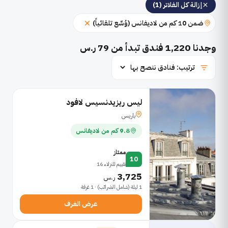
إزالة كل الفلاتر (1)
ضمن 10 كم من لاديفانس (وُسِّع تلقائياً)
وجدنا
1,220
فندق تبدأ من 79 ر.س
ليس ريزيدنسيس لافود
باريس
9.8 كم من لاديفانس
ممتاز
10
تقييم للنزلاء 16
3,725
ر.س
1 ليلة (شامل الضرائب) · 1 غرفة
عرض الغرف