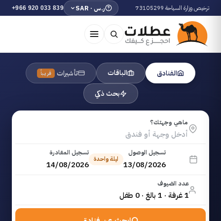
ترخيص وزارة السياحة 73105299
ر.س · SAR
+966 920 033 839
الباقات
الفنادق
تأشيرات
قريباً
بحث ذكي
ماهي وجهتك؟
تسجيل الوصول
تسجيل المغادرة
ليلة واحدة
14/08/2026
13/08/2026
عدد الضيوف
1 غرفة · 1 بالغ · 0 طفل
ابحث عن فنادق