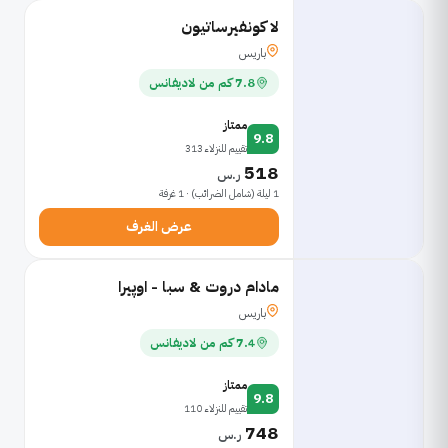
لا كونفيرساتيون
باريس
7.8 كم من لاديفانس
ممتاز
9.8
تقييم للنزلاء 313
518
ر.س
1 ليلة (شامل الضرائب) · 1 غرفة
عرض الغرف
مادام دروت & سبا - اوپيرا
باريس
7.4 كم من لاديفانس
ممتاز
9.8
تقييم للنزلاء 110
748
ر.س