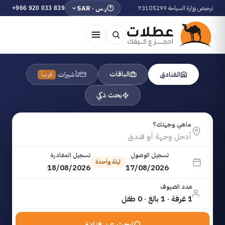
ترخيص وزارة السياحة 73105299
ر.س · SAR
+966 920 033 839
الباقات
الفنادق
تأشيرات
قريباً
بحث ذكي
ماهي وجهتك؟
تسجيل الوصول
تسجيل المغادرة
ليلة واحدة
18/08/2026
17/08/2026
عدد الضيوف
1 غرفة · 1 بالغ · 0 طفل
ابحث عن فنادق