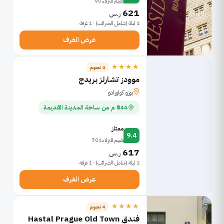
تقييم للنزلاء 90
621
ر.س
1 ليلة (شامل الضرائب) · 1 غرفة
عرض الغرف
★★★★
4 نجوم
موودز تشارلز بريدج
بوزو كولورادو
544 م من ساحة المدينة القديمة
ممتاز
9.4
تقييم للنزلاء 701
617
ر.س
1 ليلة (شامل الضرائب) · 1 غرفة
عرض الغرف
★★★★
4 نجوم
فندق Hastal Prague Old Town