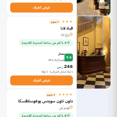
عرض الغرف
★★★
3 نجوم
فيلا لانا
براغ 03
1.9 كم من ساحة المدينة القديمة
ممتاز
9.4
تقييم للنزلاء 483
248
ر.س
1 ليلة (شامل الضرائب) · 1 غرفة
عرض الغرف
★★★★
4 نجوم
داون تاون سويتس يوغوسلافسكا
لونديز لين
1.5 كم من ساحة المدينة القديمة