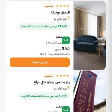
★★★★
4 نجوم
فندق يونيتا
بوزو كولورادو
596 م من ساحة المدينة القديمة
ممتاز
9.4
تقييم للنزلاء 836
532
ر.س
1 ليلة (شامل الضرائب) · 1 غرفة
عرض الغرف
★★★★
4 نجوم
ريزيدنس بيجو دي براغ
بوزو كولورادو
1.7 كم من ساحة المدينة القديمة
ممتاز
9.4