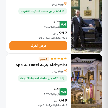
بوزو كولورادو
487 م من ساحة المدينة القديمة
ممتاز
9.4
تقييم للنزلاء 736
917
ر.س
1 ليلة (شامل الضرائب) · 1 غرفة
عرض الغرف
★★★★★
5 نجوم
Alchymist جراند Hotel اند Spa
بوزو كولورادو
1.4 كم من ساحة المدينة القديمة
ممتاز
9.4
تقييم للنزلاء 507
849
ر.س
1 ليلة (شامل الضرائب) · 1 غرفة