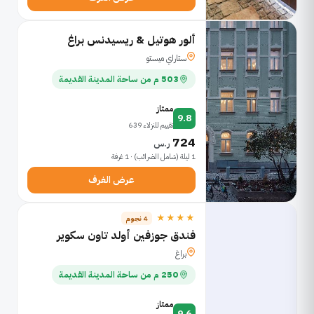
ألور هوتيل & ريسيدنس براغ
ستاراي ميستو
503 م من ساحة المدينة القديمة
ممتاز
9.8
تقييم للنزلاء 639
724
ر.س
1 ليلة (شامل الضرائب) · 1 غرفة
عرض الغرف
★★★★
4 نجوم
فندق جوزفين أولد تاون سكوير
براغ
250 م من ساحة المدينة القديمة
ممتاز
9.6