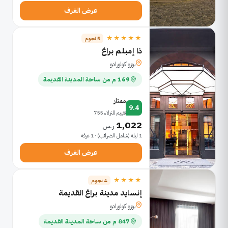
عرض الغرف
★★★★★
5 نجوم
ذا إمبلم براغ
بوزو كولورادو
169 م من ساحة المدينة القديمة
ممتاز
9.4
تقييم للنزلاء 755
1,022
ر.س
1 ليلة (شامل الضرائب) · 1 غرفة
عرض الغرف
★★★★
4 نجوم
إنسايد مدينة براغ القديمة
بوزو كولورادو
847 م من ساحة المدينة القديمة