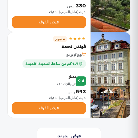
330
ر.س
1 ليلة (شامل الضرائب) · 1 غرفة
عرض الغرف
★★★★
4 نجوم
قولدن نجمة
بوزو كولورادو
1.7 كم من ساحة المدينة القديمة
ممتاز
9.4
تقييم للنزلاء 716
593
ر.س
1 ليلة (شامل الضرائب) · 1 غرفة
عرض الغرف
عرض المزيد