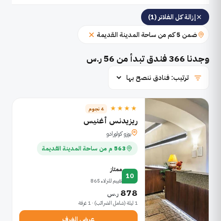
إزالة كل الفلاتر (1)
ضمن 5 كم من ساحة المدينة القديمة
وجدنا
366
فندق تبدأ من 56 ر.س
★★★★
4 نجوم
ريزيدنس أغنيس
بوزو كولورادو
563 م من ساحة المدينة القديمة
ممتاز
10
تقييم للنزلاء 865
878
ر.س
1 ليلة (شامل الضرائب) · 1 غرفة
عرض الغرف