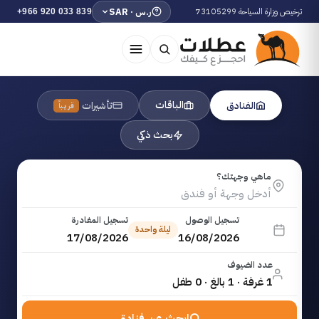
ترخيص وزارة السياحة 73105299
ر.س · SAR
+966 920 033 839
الباقات
الفنادق
تأشيرات
قريباً
بحث ذكي
ماهي وجهتك؟
تسجيل الوصول
تسجيل المغادرة
ليلة واحدة
17/08/2026
16/08/2026
عدد الضيوف
1 غرفة · 1 بالغ · 0 طفل
ابحث عن فنادق