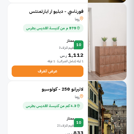
فورناسي - دبليو ار ابارتمنتس
روما
575 م من كنيسة القديس بطرس
ممتاز
10
تقييم للنزلاء 3
1,112
ر.س
1 ليلة (شامل الضرائب) · 1 غرفة
عرض الغرف
لاتيرانو 250 - كولوسيو
روما
4.3 كم من كنيسة القديس بطرس
ممتاز
10
تقييم للنزلاء 21
833
ر.س