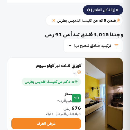
إزالة كل الفلاتر (1)
ضمن 5 كم من كنيسة القديس بطرس
وجدنا
1,015
فندق تبدأ من 91 ر.س
كوزي فلات نير كولوسيوم
روما
3.8 كم من كنيسة القديس بطرس
ممتاز
10
تقييم للنزلاء 9
676
ر.س
1 ليلة (شامل الضرائب) · 1 غرفة
عرض الغرف