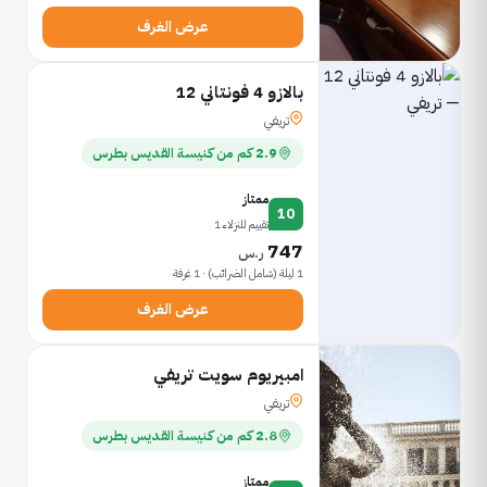
عرض الغرف
بالازو 4 فونتاني 12
تريفي
2.9 كم من كنيسة القديس بطرس
ممتاز
10
تقييم للنزلاء 1
747
ر.س
1 ليلة (شامل الضرائب) · 1 غرفة
عرض الغرف
امبيريوم سويت تريفي
تريفي
2.8 كم من كنيسة القديس بطرس
ممتاز