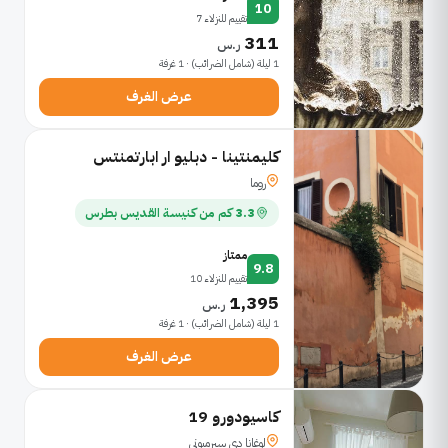
10
تقييم للنزلاء 7
311
ر.س
1 ليلة (شامل الضرائب) · 1 غرفة
عرض الغرف
كليمنتينا - دبليو ار ابارتمنتس
روما
3.3 كم من كنيسة القديس بطرس
ممتاز
9.8
تقييم للنزلاء 10
1,395
ر.س
1 ليلة (شامل الضرائب) · 1 غرفة
عرض الغرف
كاسيودورو 19
لوغانا دي سيرميوني