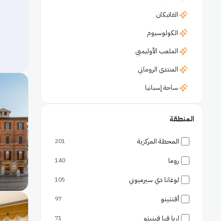
الفاتيكان
الكولوسيوم
الملعب الأوليمبي
المنتدى الروماني
ساحة إسبانيا
كنيسة القديس بطرس
المنطقة
نافورة تريفي
المحطة المركزية
201
أحياء
تراستيفيري
روما
140
وسط روما
لوغانا دي سيرميوني
105
مطارات
أفنتينو
97
مطار فيوميتشينو
إريا فيا فينيتو
71