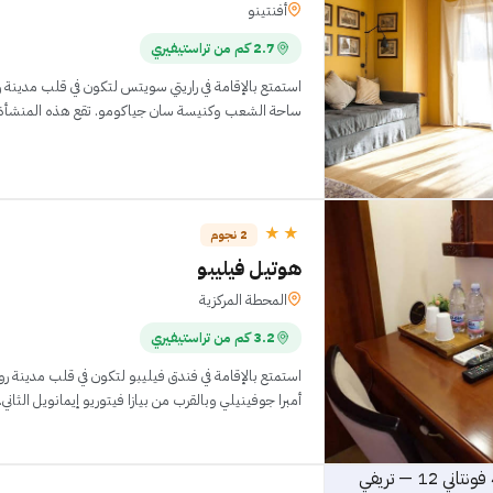
أفنتينو
2.7 كم من تراستيفيري
استمتع بالإقامة في راريتي سويتس لتكون في قلب مدينة
ساحة الشعب وكنيسة سان جياكوم
كنيسة س
★★
2 نجوم
هوتيل فيليبو
المحطة المركزية
3.2 كم من تراستيفيري
استمتع بالإقامة في فندق فيليبو لتكون في قلب مدينة ر
أمبرا جوفينيلي وبالقرب من بيازا فيتوريو إيمانويل الثاني. تقع هذه المنش