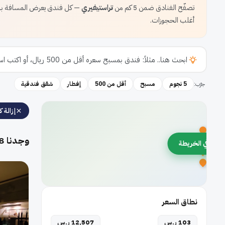
تصفّح الفنادق ضمن 5 كم من
تراستيفيري
— كل فندق يعرض المسافة بال
أغلب الحجوزات.
جرّب:
5 نجوم
مسبح
أقل من 500
إفطار
شقق فندقية
إزالة كل
وجدنا
8
رض في الخريطة
نطاق السعر
103 ر.س
12,507 ر.س