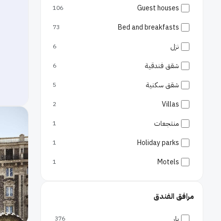
تريونفال
12
Guest houses
106
يور أند غارباتيلا
11
Bed and breakfasts
73
بومزيا
11
نزل
6
روم
10
شقق فندقية
6
كولومباري دي سيرميوني
9
شقق سكنية
5
تور دي كينتو
7
Villas
2
ريوني مونتي
7
منتجعات
1
بوليسلينيكو
6
Holiday parks
1
فراسكاتي
5
Motels
1
تيبورتينو
3
مرافق الفندق
سان جيوفاني
3
بار
بوكي
1
376