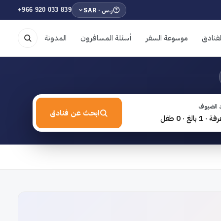
ر.س · SAR
+966 920 033 839
فنادق
موسوعة السفر
أسئلة المسافرون
المدونة
 الضيوف
ابحث عن فنادق