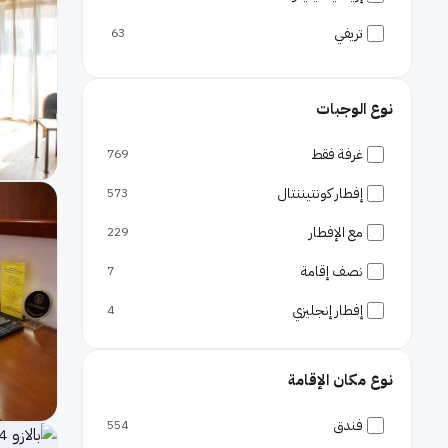
تريفي
63
سبانيا
59
نوع الوجبات
نافونا
57
فاتيكان سيتي - براتي
46
غرفة فقط
769
نومينتانو
29
إفطار كونتيننتال
573
أوريليو
26
مع الإفطار
229
تراسيتفيري
18
نصف إقامة
7
بانثيون
18
إفطار إنجليزي
4
أبيو لاتينو
17
نوع مكان الإقامة
فلامينو
15
جيانيكولينسا
14
فندق
554