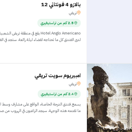
بالازو 4 فونتاني 12
تريفي
2.5 كم من تراستيفيري
Hotel Anglo Americano يقع في منطقة تر
لدى الفندق كل ما تحتاجه لقضاء ليلة رائعة. ستجد في ال
امبيريوم سويت تريفي
تريفي
2.4 كم من تراستيفيري
يسمح فندق الدرجة الخاصة، الواقع على مشارف وسط ال
ما تقدمه هذه الوجهة. سيجد الراغبون في الهروب من ص