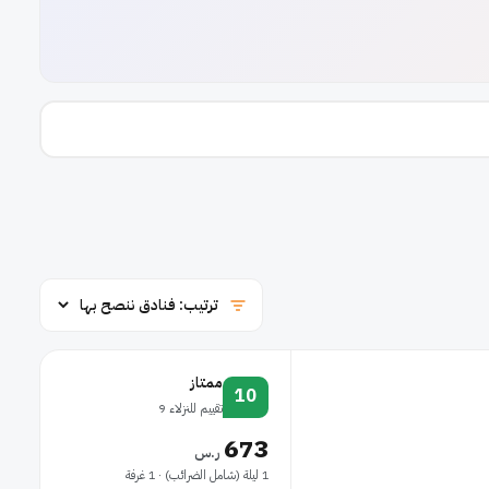
ممتاز
10
تقييم للنزلاء 9
673
ر.س
1 ليلة (شامل الضرائب) · 1 غرفة