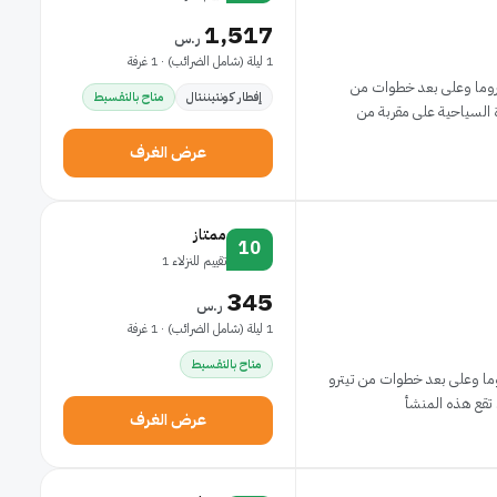
1,517
ر.س
1 ليلة (شامل الضرائب) · 1 غرفة
 روما وعلى بعد خطوات من
إفطار كونتيننتال
متاح بالتقسيط
و. تقع هذه المنشأة السياحية على مقربة من
عرض الغرف
ممتاز
10
تقييم للنزلاء 1
345
ر.س
1 ليلة (شامل الضرائب) · 1 غرفة
متاح بالتقسيط
وما وعلى بعد خطوات من تيترو
أ
عرض الغرف