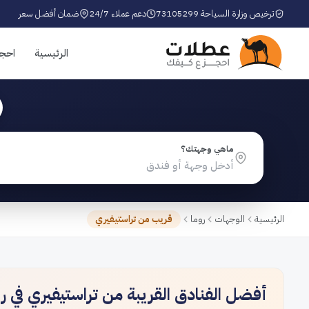
ترخيص وزارة السياحة 73105299
دعم عملاء 24/7
ضمان أفضل سعر
الرئيسية
احج
ماهي وجهتك؟
الرئيسية
الوجهات
روما
قريب من تراستيفيري
أفضل الفنادق القريبة من تراستيفيري في ر