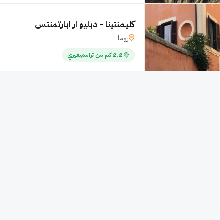
كليمنتينا - دبليو ار ابارتمنتس
روما
2.2 كم من تراستيفيري
كاسيودورو 19
لوغانا دي سيرميوني
2.4 كم من تراستيفيري
استمتع بالإقامة في كاسيودورو 19 ف
أنغيلو وقاعة كونسيليزيون. تقع هذه المنشأة السياحية