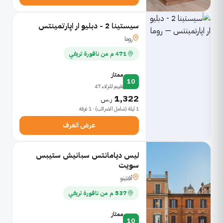
سيستينا 2 - دبليو ار اپارتمينتس
روما
471 م من نافورة تريفي
ممتاز
10
تقييم للنزلاء 47
1,322
ر.س
1 ليلة (شامل الضرائب) · 1 غرفة
عرض الغرف
ليس ديامانتس سبانيش ستيبس
سويت
أفنتينو
537 م من نافورة تريفي
ممتاز
10