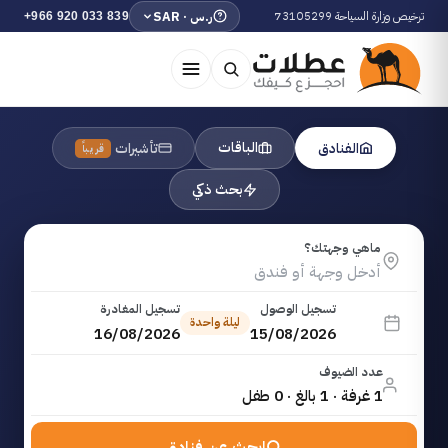
ترخيص وزارة السياحة 73105299
ر.س · SAR
+966 920 033 839
الباقات
الفنادق
تأشيرات
قريباً
بحث ذكي
ماهي وجهتك؟
تسجيل الوصول
تسجيل المغادرة
ليلة واحدة
16/08/2026
15/08/2026
عدد الضيوف
1 غرفة · 1 بالغ · 0 طفل
ابحث عن فنادق