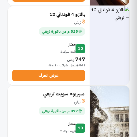
بالازو 4 فونتاني 12
تريفي
525 م من نافورة تريفي
ممتاز
10
تقييم للنزلاء 1
747
ر.س
1 ليلة (شامل الضرائب) · 1 غرفة
عرض الغرف
امبيريوم سويت تريفي
تريفي
377 م من نافورة تريفي
ممتاز
10
تقييم للنزلاء 7