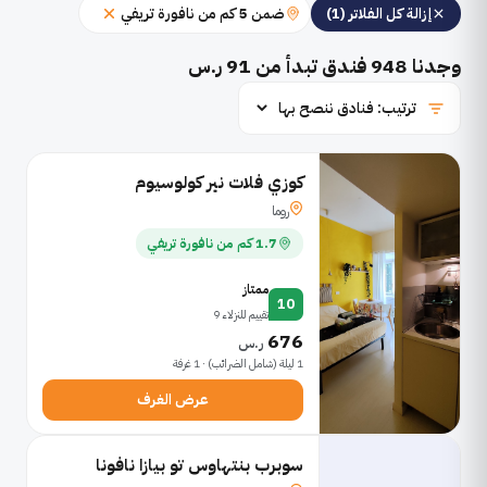
ضمن 5 كم من نافورة تريفي
إزالة كل الفلاتر (1)
وجدنا
948
فندق تبدأ من 91 ر.س
كوزي فلات نير كولوسيوم
روما
1.7 كم من نافورة تريفي
ممتاز
10
تقييم للنزلاء 9
676
ر.س
1 ليلة (شامل الضرائب) · 1 غرفة
عرض الغرف
سوبرب بنتهاوس تو بيازا نافونا