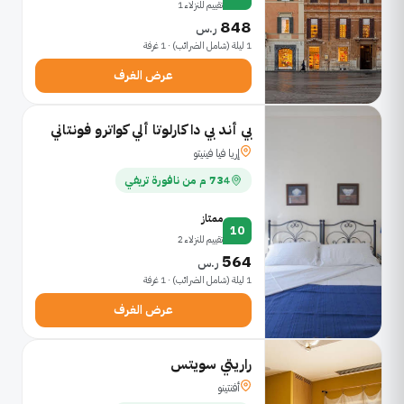
تقييم للنزلاء 1
848
ر.س
1 ليلة (شامل الضرائب) · 1 غرفة
عرض الغرف
بي أند بي دا كارلوتا ألي كواترو فونتاني
إريا فيا فينيتو
734 م من نافورة تريفي
ممتاز
10
تقييم للنزلاء 2
564
ر.س
1 ليلة (شامل الضرائب) · 1 غرفة
عرض الغرف
راريتي سويتس
أفنتينو