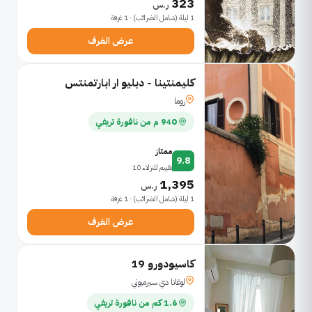
323
ر.س
1 ليلة (شامل الضرائب) · 1 غرفة
عرض الغرف
كليمنتينا - دبليو ار ابارتمنتس
روما
940 م من نافورة تريفي
ممتاز
9.8
تقييم للنزلاء 10
1,395
ر.س
1 ليلة (شامل الضرائب) · 1 غرفة
عرض الغرف
كاسيودورو 19
لوغانا دي سيرميوني
1.6 كم من نافورة تريفي